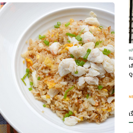
รู้
เป
วา
เ
เ
ด
ไร
N
เ
ตี้