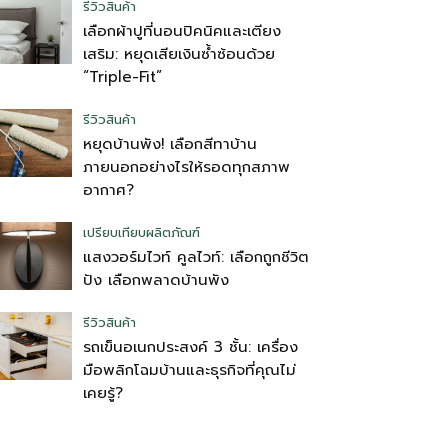
รีวิวสินค้า
เลือกผ้าปูที่นอนปิคนิคและเตียง
เสริม: หยุดเสียเงินซ้ำซ้อนด้วย
“Triple-Fit”
รีวิวสินค้า
หยุดบ้านพัง! เลือกสีทาบ้าน
ภายนอกอย่างไรให้รอดทุกสภาพ
อากาศ?
เปรียบเทียบผลิตภัณฑ์
แสงวอร์มไวท์ คูลไวท์: เลือกถูกชีวิต
ปัง เลือกพลาดบ้านพัง
รีวิวสินค้า
รถเข็นอเนกประสงค์ 3 ชั้น: เครื่อง
มือพลิกโฉมบ้านและธุรกิจที่คุณไม่
เคยรู้?