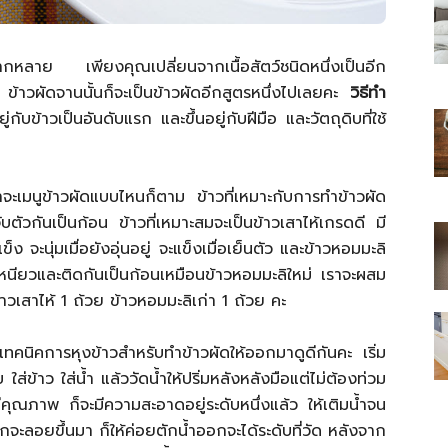
ลากหลาย เพียงคุณเปลี่ยนจากเนื้อสัตว์ชนิดหนึ่งเป็นอีก
ด ข้าวผัดจานนั้นก็จะเป็นข้าวผัดอีกสูตรหนึ่งไปเลยคะ
วิธีทำ
่กับข้าวเป็นอันดับแรก และขึ้นอยู่กับฝีมือ และวัตถุดิบที่ใช้
ไทย
าจะเมนูข้าวผัดแบบไหนก็ตาม ข้าวที่เหมาะกับการทำข้าวผัด
บตัวกันเป็นก้อน ข้าวที่เหมาะสมจะเป็นข้าวเสาไห้เกรดดี มี
 จะนุ่มเมื่อยังอุ่นอยู่ จะแข็งเมื่อเย็นตัว และข้าวหอมมะลิ
สบาย(ดอท)คอม
่เหนียวและติดกันเป็นก้อนเหมือนข้าวหอมมะลิใหม่ เราจะผสม
้าวเสาไห้ 1 ถ้วย ข้าวหอมมะลิเก่า 1 ถ้วย คะ
าดูเทคนิคการหุงข้าวสำหรับทำข้าวผัดให้ออกมาดูดีกันคะ เริ่ม
่ข้าว ใส่น้ำ แล้ววัดน้ำให้ปริ่มหลังหลังมือแต่ไม่ต้องท่วม
มีคุณภาพ ก็จะมีความสะอาดอยู่ระดับหนึ่งแล้ว ให้เติมน้ำจน
รกจะลอยขึ้นมา ก็ให้ค่อยตักน้ำออกจะได้ระดับที่วัด หลังจาก