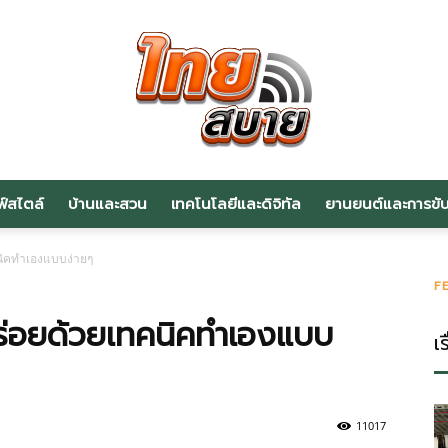
ฟ์สไตล์
บ้านและสวน
เทคโนโลยีและดิจิทัล
ยานยนต์และการขับข
สาระ
คนิคทำเองแบบง่ายๆ
F
ูอร่อยด้วยเทคนิคทำเองแบบ
เร
น่า
11017