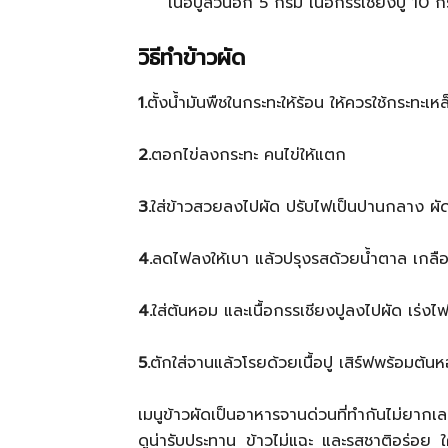
เนื้อปูส่วนอก 5 กรัม เนื้อกรรเชียงปู 10 ก
วิธีทำข้าวผัด
1.
ตั้งน้ำมันพืชในกระทะให้ร้อน ให้ควรใช้กระทะ
2.
ตอกไข่ลงกระทะ คนไข่ให้แตก
3.
ใส่ข้าวสวยลงไปผัด ปรับไฟเป็นปานกลาง ผัดข้า
4.
ลดไฟลงให้เบา แล้วปรุงรสด้วยน้ำตาล เกลือ
4.
ใส่ต้นหอม และเนื้อกรรเชียงปูลงไปผัด เร่งไฟ
5.
ตักใส่จานแล้วโรยด้วยเนื้อปู เสิร์ฟพร้อมต้
เมนูข้าวผัดเป็นอาหารจานด่วนที่ทำกันไม่ยากเลย
ดูน่ารับประทาน ข้าวไม่แฉะ และรสชาติอร่อย ใค