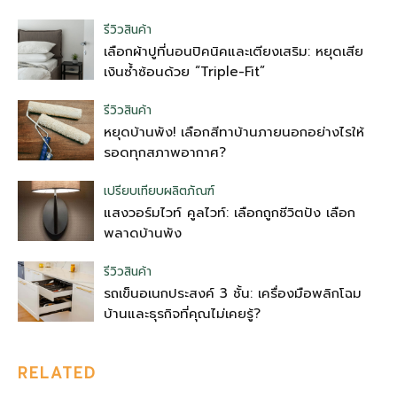
รีวิวสินค้า
เลือกผ้าปูที่นอนปิคนิคและเตียงเสริม: หยุดเสีย
เงินซ้ำซ้อนด้วย “Triple-Fit”
รีวิวสินค้า
หยุดบ้านพัง! เลือกสีทาบ้านภายนอกอย่างไรให้
รอดทุกสภาพอากาศ?
เปรียบเทียบผลิตภัณฑ์
แสงวอร์มไวท์ คูลไวท์: เลือกถูกชีวิตปัง เลือก
พลาดบ้านพัง
รีวิวสินค้า
รถเข็นอเนกประสงค์ 3 ชั้น: เครื่องมือพลิกโฉม
บ้านและธุรกิจที่คุณไม่เคยรู้?
RELATED