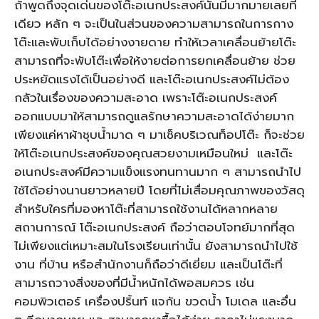
ถ้าพูดถึงจุดเด่นของโต๊ะอเนกประสงค์นั้นมีมากมายเลยที
เดียว หลัก ๆ จะเป็นในส่วนของความสามารถในการกาง
โต๊ะและพับเก็บได้อย่างงายดาย ทำให้เวลาเคลื่อนย้ายโต๊ะ
สามารถที่จะพับโต๊ะเพื่อให้งายต่อการยกเคลื่อนย้าย ช่วย
ประหยัดแรงได้เป็นอย่างดี และโต๊ะอเนกประสงค์ไม่ต้อง
กลัวในเรื่องของความสะอาด เพราะโต๊ะอเนกประสงค์
ออกแบบมาให้สามารถดูแลรักษาความสะอาดได้ง่ายมาก
เพียงแค่หาผ้าชุบน้ำมาด ๆ มาเช็คบริเวณท็อปโต๊ะ ก็จะช่วย
ให้โต๊ะอเนกประสงค์ของคุณสวยงามเหมือนใหม่ และโต๊ะ
อเนกประสงค์มีความแข็งแรงทนทานมาก ๆ สามารถนำไป
ใช้ได้อย่างนานยาวหลายปี โดยที่ไม่เสื่อมคุณภาพของวัสดุ
สำหรับใครที่มองหาโต๊ะที่สามารถใช้งานได้หลากหลาย
สถานการณ์ โต๊ะอเนกประสงค์ ถือว่าตอบโจทย์มากที่สุด
ไม่เพียงแต่เหมาะสมในโรงเรียนเท่านั้น ยังสามารถนำไปใช้
งาน ที่บ้าน หรือสำนักงานก็ถือว่าดีเยี่ยม และเป็นโต๊ะที่
สามารถวางสิ่งของที่มีน้ำหนักได้พอสมควร เช่น
คอมพิวเตอร์ เครื่องปริ้นท์ แจกัน ขวดน้ำ โมเดล และอื่น