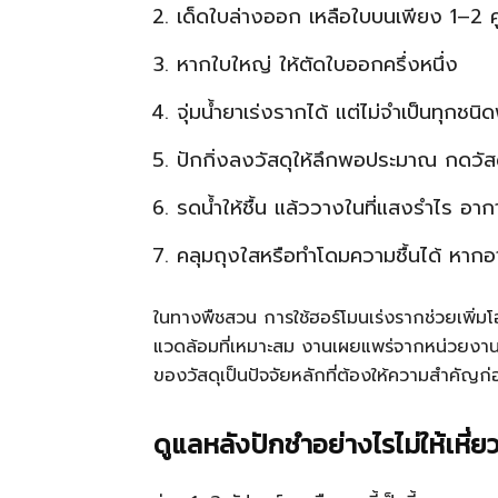
เด็ดใบล่างออก เหลือใบบนเพียง 1–2 คู
หากใบใหญ่ ให้ตัดใบออกครึ่งหนึ่ง
จุ่มน้ำยาเร่งรากได้ แต่ไม่จำเป็นทุกชนิด
ปักกิ่งลงวัสดุให้ลึกพอประมาณ กดวั
รดน้ำให้ชื้น แล้ววางในที่แสงรำไร อาก
คลุมถุงใสหรือทำโดมความชื้นได้ หาก
ในทางพืชสวน การใช้ฮอร์โมนเร่งรากช่วยเพิ่ม
แวดล้อมที่เหมาะสม งานเผยแพร่จากหน่วยงาน
ของวัสดุเป็นปัจจัยหลักที่ต้องให้ความสำคัญก
ดูแลหลังปักชำอย่างไรไม่ให้เหี่ย