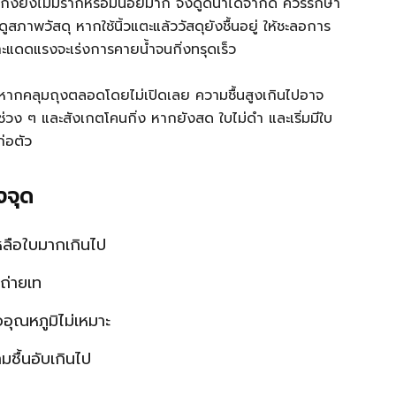
ะกิ่งยังไม่มีรากหรือมีน้อยมาก จึงดูดน้ำได้จำกัด ควรรักษา
สภาพวัสดุ หากใช้นิ้วแตะแล้ววัสดุยังชื้นอยู่ ให้ชะลอการ
แดดแรงจะเร่งการคายน้ำจนกิ่งทรุดเร็ว
 หากคลุมถุงตลอดโดยไม่เปิดเลย ความชื้นสูงเกินไปอาจ
ป็นช่วง ๆ และสังเกตโคนกิ่ง หากยังสด ใบไม่ดำ และเริ่มมีใบ
่อตัว
งจุด
ลือใบมากเกินไป
ถ่ายเท
อุณหภูมิไม่เหมาะ
ชื้นอับเกินไป