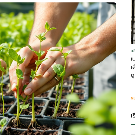
รู้
เป
วา
เ
เ
ด
ไร
N
เ
ตี้