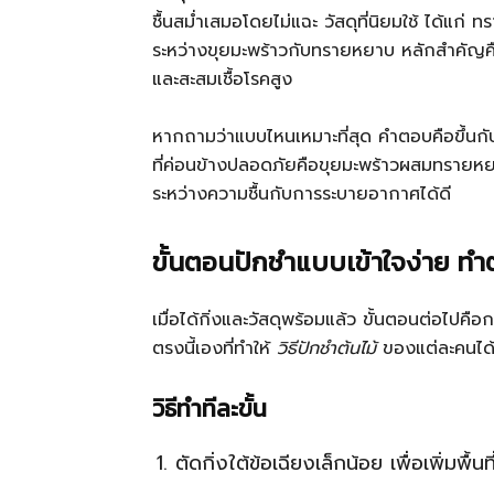
ชื้นสม่ำเสมอโดยไม่แฉะ วัสดุที่นิยมใช้ ได้แก
ระหว่างขุยมะพร้าวกับทรายหยาบ หลักสำคัญคื
และสะสมเชื้อโรคสูง
หากถามว่าแบบไหนเหมาะที่สุด คำตอบคือขึ้นกั
ที่ค่อนข้างปลอดภัยคือขุยมะพร้าวผสมทรายหย
ระหว่างความชื้นกับการระบายอากาศได้ดี
ขั้นตอนปักชำแบบเข้าใจง่าย ทำ
เมื่อได้กิ่งและวัสดุพร้อมแล้ว ขั้นตอนต่อไป
ตรงนี้เองที่ทำให้
วิธีปักชำต้นไม้
ของแต่ละคนได้ผ
วิธีทำทีละขั้น
ตัดกิ่งใต้ข้อเฉียงเล็กน้อย เพื่อเพิ่มพื้น