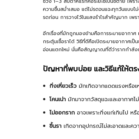
ช่วง 1–3 สัปดาห์แรกคือระยะชี้เป็นชี้ตาย เพรา
ความชื้นสม่ำเสมอ แต่ไม่รดจนแฉะทุกวันแบบไม่ดู
รดก่อน การวางไว้ในแสงรำไรสำคัญมาก เพราะ
อีกเรื่องที่มักถูกมองข้ามคือการระบายอากาศ
กระตุ้นเชื้อราได้ วิธีที่ดีคือเปิดระบายอากาศเ
อ่อนแตกใหม่ นั่นคือสัญญาณที่ดีว่ารากกำลังก
ปัญหาที่พบบ่อย และวิธีแก้ให้ตร
กิ่งเหี่ยวเร็ว
มักเกิดจากแดดแรงหรือเห
โคนเน่า
มักมาจากวัสดุแฉะและอากาศไม่
ไม่ออกราก
อาจเพราะกิ่งแก่เกินไป หรือ
ขึ้นรา
เกิดจากอุปกรณ์ไม่สะอาดและความ