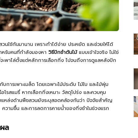
ไทย
กสวนใช้กันมานาน เพราะทำได้ง่าย ประหยัด และช่วยให้ได้
 สำหรับคนที่กำลังมองหา
วิธีปักชำต้นไม้
แบบเข้าใจจริง ไม่ใช่
้จะพาไล่ตั้งแต่หลักการเลือกกิ่ง ไปจนถึงการดูแลหลังปัก
สบาย(ดอท)คอม
ับการเพาะเมล็ด โดยเฉพาะไม้ประดับ ไม้ใบ และไม้พุ่ม
อโรสแมรี่ หากเลือกกิ่งเหมาะ วัสดุโปร่ง และควบคุม
ยแหล่งด้านพืชสวนยังระบุสอดคล้องกันว่า ปัจจัยสำคัญ
อาด ความชื้น และการลดการคายน้ำของกิ่งชำในช่วงแรก
้ผล