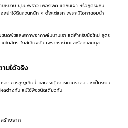
่ ทรายหยาบ ขุยมะพร้าว เพอร์ไลต์ แกลบเผา หรือสูตรผสม
ออย่าใช้ดินสวนหนัก ๆ ตั้งแต่แรก เพราะมีโอกาสอมน้ำ
บชนิดพืชและสภาพอากาศในบ้านเรา แต่สำหรับมือใหม่ สูตร
าบในอัตราใกล้เคียงกัน เพราะหาง่ายและรักษาสมดุล
ตามได้จริง
คือการลดการสูญเสียน้ำและกระตุ้นการแตกรากอย่างเป็นระบบ
ลต่างกัน แม้ใช้พืชชนิดเดียวกัน
ที่สร้างราก