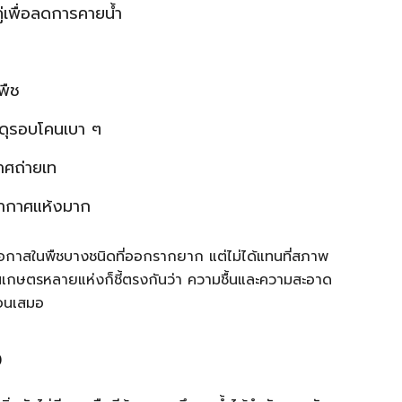
่เพื่อลดการคายน้ำ
พืช
สดุรอบโคนเบา ๆ
าศถ่ายเท
อากาศแห้งมาก
โอกาสในพืชบางชนิดที่ออกรากยาก แต่ไม่ได้แทนที่สภาพ
เกษตรหลายแห่งก็ชี้ตรงกันว่า ความชื้นและความสะอาด
่อนเสมอ
ว