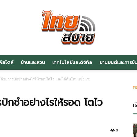
ฟ์สไตล์
บ้านและสวน
เทคโนโลยีและดิจิทัล
ยานยนต์และการขับข
สาระ
ม้ด้วยการปักชำอย่างไรให้รอด โตไว และได้ต้นใหม่แข็งแรง
F
รปักชำอย่างไรให้รอด โตไว
เร
น่า
9