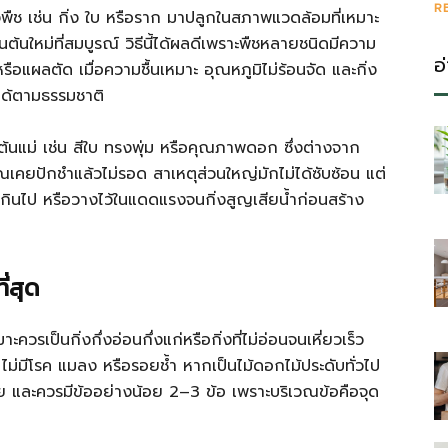
R
ืช เช่น กิ่ง ใบ หรือราก มาปลูกในสภาพแวดล้อมที่เหมาะ
นต้นใหม่ที่สมบูรณ์ วิธีนี้ได้ผลดีเพราะพืชหลายชนิดมีความ
อ
ือแผลตัด เมื่อความชื้นเหมาะ อุณหภูมิไม่ร้อนจัด และกิ่ง
นได้ตามธรรมชาติ
้นแม่ เช่น สีใบ ทรงพุ่ม หรือคุณภาพดอก ซึ่งต่างจาก
คยปักชำแล้วไม่รอด สาเหตุส่วนใหญ่มักไม่ได้ซับซ้อน แต่
กเกินไป หรือวางไว้ในแดดแรงจนกิ่งสูญเสียน้ำก่อนสร้าง
่สุด
มาะควรเป็นกิ่งกึ่งอ่อนกึ่งแก่หรือกิ่งที่ไม่อ่อนจนเหี่ยวเร็ว
ไม่มีโรค แมลง หรือรอยช้ำ หากเป็นไม้ดอกไม้ประดับทั่วไป
ย และควรมีข้ออย่างน้อย 2–3 ข้อ เพราะบริเวณข้อคือจุด