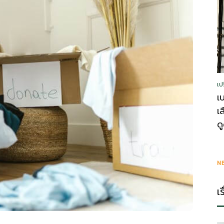
รู้
เป
วา
เ
เ
ด
ไร
N
เ
ตี้