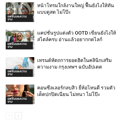
หน้าโทรมใกล้งานใหญ่ ฟื้นยังไงให้ทัน
แบบดูสด ไม่โป๊ะ
แฟชั่นและความ
งาม
แคปชั่นรูปแต่งตัว OOTD เขียนยังไงให้
สไตล์ครบ อ่านแล้วอยากกดไลก์
แฟชั่นและความ
งาม
เทรนด์หัตถการยอดฮิตในคลินิกเสริม
ความงาม กรุงเทพฯ ฉบับอัปเดต
แฟชั่นและความ
งาม
คอนซีลเลอร์กลบสิว ยี่ห้อไหนดี รวมตัว
เด็ดปกปิดเนียน ไม่หนา ไม่โป๊ะ
แฟชั่นและความ
งาม