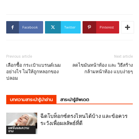
Facebook
Twitter
Pinterest
Previous article
Next article
เลือกซื้อ กระเป๋าแบรนด์เนม
ลดไขมันหน้าท้อง และ วิธีสร้าง
อย่างไร ไม่ให้ถูกหลอกของ
กล้ามหน้าท้อง แบบง่ายๆ
ปลอม
บทความสาระน่ารู้น่าอ่าน
สาระน่ารู้อัพเดต
ฉีดโบท็อกซ์ตรงไหนได้บ้าง และข้อควร
ระวังเพื่อผลลัพธ์ที่ดี
แฟชั่นและความ
งาม