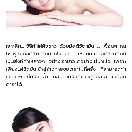
เจาะลึก… วิธีทำให้ผิวขาว ด้วยมัลติวิตามิน …
เพื่อนๆ คน
ไหนรู้จักมัลติวิตามินบ้างไหมค่ะ เชื่อกันว่ามัลติวิตามินนี้
เป็นสิ่งที่ทำให้สาวๆ อย่างเราขาวได้อย่างไม่น่าเชื่อ เพราะ
เพียงแค่ฉีดมันเข้าสู่ร่างกายของเราไม่กี่ครั้ง ก็สามารถทำ
ให้สาวๆ ที่มีผิวคล้ำ กลับมามีผิวที่ขาวดูมีออร่า เหมือน
ดาราได้