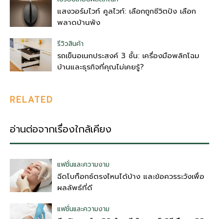
แสงวอร์มไวท์ คูลไวท์: เลือกถูกชีวิตปัง เลือก
พลาดบ้านพัง
รีวิวสินค้า
รถเข็นอเนกประสงค์ 3 ชั้น: เครื่องมือพลิกโฉม
บ้านและธุรกิจที่คุณไม่เคยรู้?
RELATED
อ่านต่อจากเรื่องใกล้เคียง
แฟชั่นและความงาม
ฉีดโบท็อกซ์ตรงไหนได้บ้าง และข้อควรระวังเพื่อ
ผลลัพธ์ที่ดี
แฟชั่นและความงาม