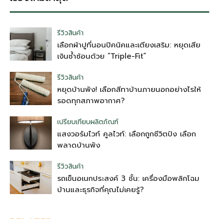
รีวิวสินค้า
เลือกผ้าปูที่นอนปิคนิคและเตียงเสริม: หยุดเสีย
เงินซ้ำซ้อนด้วย “Triple-Fit”
รีวิวสินค้า
หยุดบ้านพัง! เลือกสีทาบ้านภายนอกอย่างไรให้
รอดทุกสภาพอากาศ?
เปรียบเทียบผลิตภัณฑ์
แสงวอร์มไวท์ คูลไวท์: เลือกถูกชีวิตปัง เลือก
พลาดบ้านพัง
รีวิวสินค้า
รถเข็นอเนกประสงค์ 3 ชั้น: เครื่องมือพลิกโฉม
บ้านและธุรกิจที่คุณไม่เคยรู้?