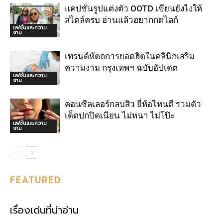
แคปชั่นรูปแต่งตัว OOTD เขียนยังไงให้
สไตล์ครบ อ่านแล้วอยากกดไลก์
แฟชั่นและความ
งาม
เทรนด์หัตถการยอดฮิตในคลินิกเสริม
ความงาม กรุงเทพฯ ฉบับอัปเดต
แฟชั่นและความ
งาม
คอนซีลเลอร์กลบสิว ยี่ห้อไหนดี รวมตัว
เด็ดปกปิดเนียน ไม่หนา ไม่โป๊ะ
แฟชั่นและความ
งาม
FEATURED
เรื่องเด่นที่น่าอ่าน