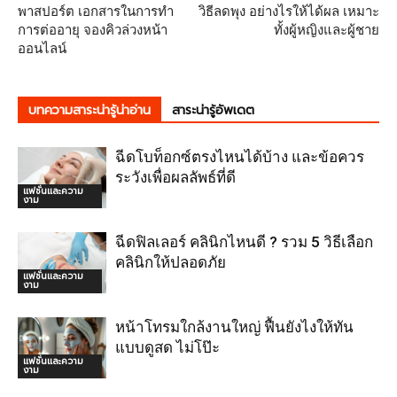
พาสปอร์ต เอกสารในการทำ
วิธีลดพุง อย่างไรให้ได้ผล เหมาะ
การต่ออายุ จองคิวล่วงหน้า
ทั้งผู้หญิงและผู้ชาย
ออนไลน์
บทความสาระน่ารู้น่าอ่าน
สาระน่ารู้อัพเดต
ฉีดโบท็อกซ์ตรงไหนได้บ้าง และข้อควร
ระวังเพื่อผลลัพธ์ที่ดี
แฟชั่นและความ
งาม
ฉีดฟิลเลอร์ คลินิกไหนดี ? รวม 5 วิธีเลือก
คลินิกให้ปลอดภัย
แฟชั่นและความ
งาม
หน้าโทรมใกล้งานใหญ่ ฟื้นยังไงให้ทัน
แบบดูสด ไม่โป๊ะ
แฟชั่นและความ
งาม