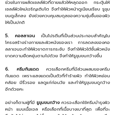
ช่วยในการผลัดเซลล์ผิวที่ตายแล้วให้หลุดออก กระตุ้นให้
เซลล์ผิวใหม่เจริญเติบโต จึงทำให้ผิวหน้าดูเนียนเรียบ รูขุม
ขนดูเล็กลง ยังช่วยควบคุมสมดุลของความชุ่มชื้นของผิว
ให้เป็นปกติ
5. คอลลาเจน
เป็นโปรตีนที่เป็นส่วนประกอบสำคัญใน
โครงสร้างร่างกายและผิวหนังของเรา การลดลงของคอ
ลลาเจนจะทำให้ผิวขาดการกระชับ จึงทำให้ผิวใต้ชั้นผิวหนัง
ขาดความยืดหยุ่นตามไปด้วย จึงทำให้รูขุมขนกว้างขึ้น
6. ครีมกันแดด
ควรเลือกครีมที่มีส่วนผสมของครีม
กันแดด เพราะแสงแดดเป็นตัวที่ทำร้ายผิว ทำให้ผิวหย่อน
คล้อย มีริ้วรอย แลดูแก่ก่อนวัย และทำให้รูขุมขนดูกว้าง
อีกด้วยคะ
อย่างก็ตามผู้ที่มี
รูขุมขนกว้าง
ควรจะเลือกใช้ครีมบำรุงผิว
หน้า แบบเนื้อเจล หรือเลือกที่เนื้อบางเบาที่สุด เพื่อที่จะ