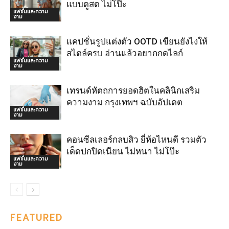
แบบดูสด ไม่โป๊ะ
แฟชั่นและความ
งาม
แคปชั่นรูปแต่งตัว OOTD เขียนยังไงให้
สไตล์ครบ อ่านแล้วอยากกดไลก์
แฟชั่นและความ
งาม
เทรนด์หัตถการยอดฮิตในคลินิกเสริม
ความงาม กรุงเทพฯ ฉบับอัปเดต
แฟชั่นและความ
งาม
คอนซีลเลอร์กลบสิว ยี่ห้อไหนดี รวมตัว
เด็ดปกปิดเนียน ไม่หนา ไม่โป๊ะ
แฟชั่นและความ
งาม
FEATURED