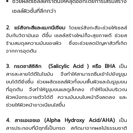
ช่วยผลัตเซลล์เคราตินให้หลุดออกโดยการเสริมสร้าง
เซลล์ผิวชั้นที่ลึกกว่า
2. แร่สังกะสีและแมกนีเซียม
โดยแร่สังกะสีจะช่วยให้เซลล์
จับกับวิตามินเอ ดีขึ้น เซลล์สร้างใหม่ก็จะสุขภาพดี ช่วยส
ร้ามสมดุลความมันของผิว ซึ่งจะช่วยลดปัญหาสิวที่เกิด
จากการอุดตัน
3. กรดซาลิซิลิก (Salicylic Acid ) หรือ BHA
เป็น
สารละลายได้ดีในไขมัน จึงทำให้สามารถซึมเข้าไปยังรูขุม
ขนได้ดียิ่งขึ้น ช่วยผลัดเซลล์ผิวทั้งบนพื้นผิวและในรูขุมขน
ที่อุดตัน จึงทำให้รูขุมขนแลดูเล็กลง ทำให้ไขมันบริเวณ
ผิวหนังกระจายตัวได้ดี ความมันบนใบหน้าจึงลดลง และ
ช่วยให้ผิวหน้าขาวเนียนใสขึ้น
4. สารเอเอชเอ (Alpha Hydroxy Acid/AHA)
เป็น
สารประกอบที่มีฤทธิ์เป็นกรด สกัดมาจากผลไม้ธรรมชาติ