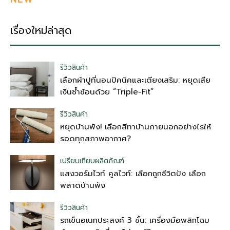
เรื่องใหม่ล่าสุด
รีวิวสินค้า
เลือกผ้าปูที่นอนปิคนิคและเตียงเสริม: หยุดเสีย
เงินซ้ำซ้อนด้วย “Triple-Fit”
รีวิวสินค้า
หยุดบ้านพัง! เลือกสีทาบ้านภายนอกอย่างไรให้
รอดทุกสภาพอากาศ?
เปรียบเทียบผลิตภัณฑ์
แสงวอร์มไวท์ คูลไวท์: เลือกถูกชีวิตปัง เลือก
พลาดบ้านพัง
รีวิวสินค้า
รถเข็นอเนกประสงค์ 3 ชั้น: เครื่องมือพลิกโฉม