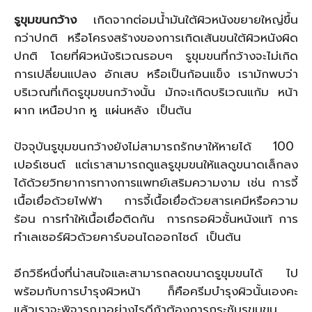
รูขุมขนกว้าง
เกิดจากต่อมน้ำมันใต้ผิวหนังขยายใหญ่ขึ้น
กว่าปกติ หรือโครงสร้างของการเกิดเส้นขนใต้ผิวหนังผิด
ปกติ โดยที่ผิวหนังริเวณรอบๆ รูขุมขนที่กว้างจะไม่เกิด
การเปลี่ยนแปลง อักเสบ หรือเป็นก้อนแข็ง เรามักพบว่า
บริเวณที่เกิดรูขุมขนกว้างนั้น มักจะเกิดบริเวณแก้ม หน้า
ผาก เหนือปาก หู แผ่นหลัง เป็นต้น
ปัจจุบันรูขุมขนกว้างยังไม่สามารถรักษาให้หายได้ 100
เปอร์เซนต์ แต่เราสามารถดูแลรูขุมขนให้แลดูขนาดเล็กลง
ได้ด้วยวิทยาการทางการแพทย์เสริมความงาม เช่น การจี้
เนื้อเยื่อด้วยไฟฟ้า การจี้เนื้อเยื่อด้วยสารเคมีหรือความ
ร้อน การทำให้เนื้อเยื่อติดกัน การกรอผิวชั้นหนังแท้ การ
ทำเลเซอร์ผิวด้วยคาร์บอนไดออกไซด์ เป็นต้น
อีกวิธีหนึ่งที่น่าสนใจและสามารถลดขนาดรูขุมขนได้ ไป
พร้อมกับการบำรุงผิวหน้า ก็คือครีมบำรุงผิวนั้นเองคะ
แล้วเราจะพิจารณาอย่างไรดีถ้าต้องการกระชับรูขุมขน