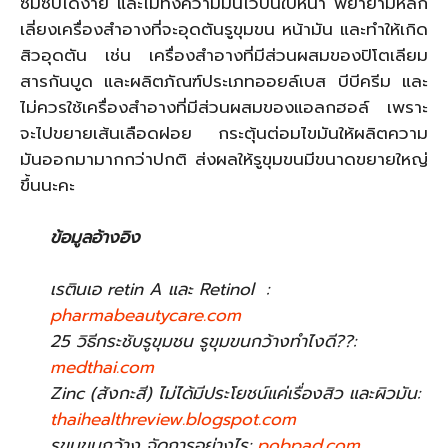
ซึมซับได้ง่าย และไม่ทิ้งความมันไว้บนใบหน้า พยายามหลีก
เลี่ยงเครื่องสำอางที่จะอุดตันรูขุมขน หน้ามัน และทำให้เกิด
สิวอุดตัน เช่น เครื่องสำอางที่มีส่วนผสมของปิโตเลียม
สารกันบูด และผลิตภัณฑ์ประเภทออยล์เบส บีบีครีม และ
ไม่ควรใช้เครื่องสำอางที่มีส่วนผสมของแอลกฮอล์ เพราะ
จะไปขยายเส้นเลือดฝอย กระตุ้นต่อมไขมันให้ผลิตความ
มันออกมามากกว่าปกติ ส่งผลให้รูขุมขนมีขนาดขยายใหญ่
ขึ้นนะคะ
ข้อมูลอ้างอิง
เรตินเอ retin A และ Retinol :
pharmabeautycare.com
25 วิธีกระชับรูขุมชน รูขุมขนกว้างทำไงดี??:
medthai.com
Zinc (สังกะสี) ไม่ได้มีประโยชน์แค่เรื่องสิว และผิวมัน:
thaihealthreview.blogspot.com
รูขุมขนกว้าง จัดการอย่างไร:
pobpad.com