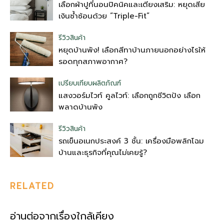
เลือกผ้าปูที่นอนปิคนิคและเตียงเสริม: หยุดเสีย
เงินซ้ำซ้อนด้วย “Triple-Fit”
รีวิวสินค้า
หยุดบ้านพัง! เลือกสีทาบ้านภายนอกอย่างไรให้
รอดทุกสภาพอากาศ?
เปรียบเทียบผลิตภัณฑ์
แสงวอร์มไวท์ คูลไวท์: เลือกถูกชีวิตปัง เลือก
พลาดบ้านพัง
รีวิวสินค้า
รถเข็นอเนกประสงค์ 3 ชั้น: เครื่องมือพลิกโฉม
บ้านและธุรกิจที่คุณไม่เคยรู้?
RELATED
อ่านต่อจากเรื่องใกล้เคียง