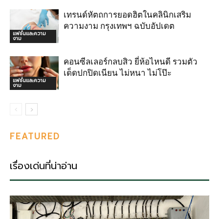
เทรนด์หัตถการยอดฮิตในคลินิกเสริม
ความงาม กรุงเทพฯ ฉบับอัปเดต
แฟชั่นและความ
งาม
คอนซีลเลอร์กลบสิว ยี่ห้อไหนดี รวมตัว
เด็ดปกปิดเนียน ไม่หนา ไม่โป๊ะ
แฟชั่นและความ
งาม
FEATURED
เรื่องเด่นที่น่าอ่าน