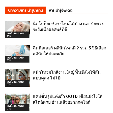
บทความสาระน่ารู้น่าอ่าน
สาระน่ารู้อัพเดต
ฉีดโบท็อกซ์ตรงไหนได้บ้าง และข้อควร
ระวังเพื่อผลลัพธ์ที่ดี
แฟชั่นและความ
งาม
ฉีดฟิลเลอร์ คลินิกไหนดี ? รวม 5 วิธีเลือก
คลินิกให้ปลอดภัย
แฟชั่นและความ
งาม
หน้าโทรมใกล้งานใหญ่ ฟื้นยังไงให้ทัน
แบบดูสด ไม่โป๊ะ
แฟชั่นและความ
งาม
แคปชั่นรูปแต่งตัว OOTD เขียนยังไงให้
สไตล์ครบ อ่านแล้วอยากกดไลก์
แฟชั่นและความ
งาม