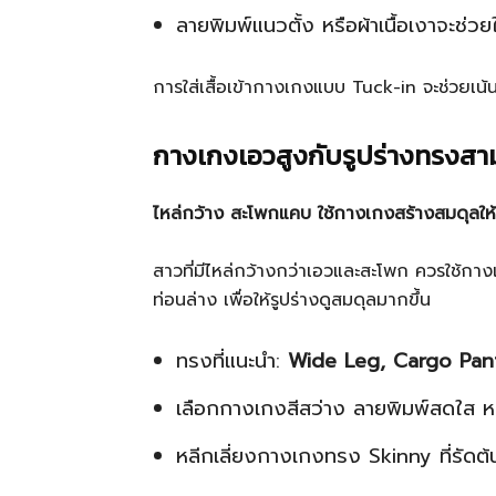
ลายพิมพ์แนวตั้ง หรือผ้าเนื้อเงาจะช่วยใ
การใส่เสื้อเข้ากางเกงแบบ Tuck-in จะช่วยเน
กางเกงเอวสูงกับรูปร่างทรงสาม
ไหล่กว้าง สะโพกแคบ ใช้กางเกงสร้างสมดุลให้ร
สาวที่มีไหล่กว้างกว่าเอวและสะโพก ควรใช้กา
ท่อนล่าง เพื่อให้รูปร่างดูสมดุลมากขึ้น
ทรงที่แนะนำ:
Wide Leg, Cargo Pant
เลือกกางเกงสีสว่าง ลายพิมพ์สดใส ห
หลีกเลี่ยงกางเกงทรง Skinny ที่รัดต