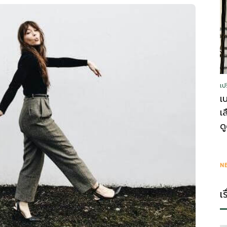
รู้
เป
วา
เ
เ
ด
ไร
N
เ
ตี้