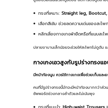
สูงจะช่วยเน้นเอวให้ดูชัดขึ้น ลดการดึงดูดสาย
ทรงที่เหมาะ:
Straight leg, Bootcut
เลือกสีเข้ม ช่วยลดความเด่นของสะโพ
หลีกเลี่ยงกางเกงผ้ายืดหรือที่แนบสะโ
ปลายขาบานเล็กน้อยจะช่วยให้สะโพกไม่ดูตัน 
กางเกงเอวสูงกับรูปร่างทรงแอ
มีหน้าท้องนูน ควรใช้กางเกงเพื่อช่วยเก็บและ
คนที่มีรูปร่างทรงนี้มักจะมีหน้าท้องมากกว่าส
ซัพพอร์ตช่วงกลางลำตัวและไม่เน้นพุง
ทรงที่แนะนำ:
High-waist Trousers แ