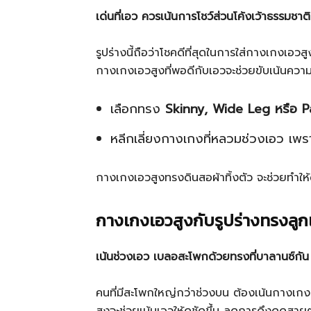
เด่นที่เอว ควรเน้นการโชว์ส่วนโค้งเว้าธรรมชาติ
รูปร่างนี้ถือว่าโชคดีที่สุดในการใส่กางเกงเอ
กางเกงเอวสูงที่พอดีกับเอวจะช่วยขับเน้นความโ
เลือกทรง
Skinny, Wide Leg หรือ 
หลีกเลี่ยงกางเกงที่หลวมช่วงเอว เพร
กางเกงเอวสูงทรงดินสอผ้าทิ้งตัว จะช่วยทำให้ด
กางเกงเอวสูงกับรูปร่างทรงลูก
เน้นช่วงเอว เบลอสะโพกด้วยทรงที่บาลานซ์กัน
คนที่มีสะโพกใหญ่กว่าช่วงบน ต้องเน้นกางเกงท