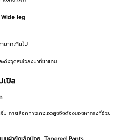
ตาไปที่สะโพก
, Wide leg
ก
พกมากเกินไป
และดึงจุดสนใจลงมาที่ขาแทน
ปเปิล
ยก
่วนอื่น การเลือกกางเกงเอวสูงจึงต้องมองหาทรงที่ช่วย
บบผ้ายืดเล็กน้อย
,
Tapered Pants