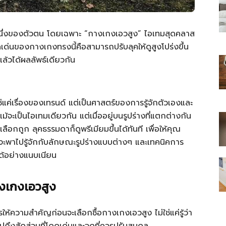
ภาษาหนึ่งของตัวตน โดยเฉพาะ “กางเกงเอวสูง” ไอเทมสุดคลาส
ุดเด่นของกางเกงทรงนี้คือสามารถปรับลุคให้ดูสูงโปร่งขึ้น
่แล้วได้ผลลัพธ์เดียวกัน
ไทย
ช่แค่เรื่องของเทรนด์ แต่เป็นศาสตร์ของการรู้จักตัวเองและ
จะเป็นไอเทมเดียวกัน แต่เมื่ออยู่บนรูปร่างที่แตกต่างกัน
เลือกถูก ลุคธรรมดาก็ดูพรีเมียมขึ้นได้ทันที เพื่อให้คุณ
สบาย(ดอท)คอม
จะพาไปรู้จักกับลักษณะรูปร่างแบบต่างๆ และเทคนิคการ
ได้อย่างแนบเนียน
างเกงเอวสูง
รให้ความสำคัญก่อนจะเลือกซื้อกางเกงเอวสูง ไม่ใช่แค่รู้ว่า