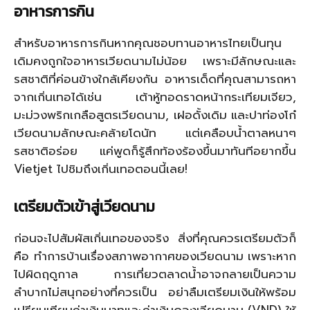
อาหารการกิน
สำหรับอาหารการกินหากคุณชอบทานอาหารไทยเป็นทุน
เดิมคงถูกใจอาหารเวียดนามไม่น้อย เพราะมีลักษณะและ
รสชาติที่ค่อนข้างใกล้เคียงกัน อาหารเด็ดที่คุณสามารถหา
จากเกิ่นเทอได้เช่น เต้าหู้ทอดราดหน้ากระเทียมเจียว,
มะม่วงพริกเกลือสูตรเวียดนาม, เฝอดั้งเดิม และปาท่องโก๋
เวียดนามลักษณะคล้ายโดนัท แต่เคลือบน้ำตาลหนาๆ
รสชาติอร่อย แค่พูดก็รู้สึกท้องร้องขึ้นมาทันทีอยากขึ้น
Vietjet ไปชิมถึงเกิ่นเทอตอนนี้เลย!
เตรียมตัวเข้าสู่เวียดนาม
ก่อนจะไปสัมผัสเกิ่นเทอของจริง สิ่งที่คุณควรเตรียมตัวก็
คือ ทำการบ้านเรื่องสภาพอากาศของเวียดนาม เพราะหาก
ไปผิดฤดูกาล การเที่ยวตลาดน้ำอาจกลายเป็นความ
ลำบากไม่สนุกอย่างที่ควรเป็น อย่าลืมเตรียมเงินให้พร้อม
เปรียบเทียบค่าเงินบาทและค่าเงินดองเวียดนาม (VND) ให้