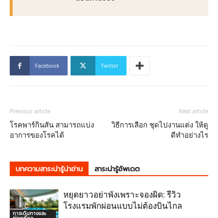
Facebook
Twitter
Previous article
Next article
โรคพาร์กินสัน สามารถแบ่ง
วิธีการเลือก ชุดไปงานแต่ง ให้ดู
อาการของโรคได้
ดีทำอย่างไร
บทความสาระน่ารู้น่าอ่าน
สาระน่ารู้อัพเดต
หยุดยาวอย่าพังเพราะจองผิด: รีวิว
โรงแรมพักผ่อนแบบไม่ต้องบินไกล
การเดินทางและ