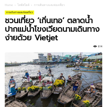
Home
ไลฟ์สไตล์
การเดินทางและท่องเที่ยว
การเดินทางและท่องเที่ยว
ชวนเที่ยว ‘เกิ่นเทอ’ ตลาดน้ำ
ปากแม่น้ำโขงเวียดนามเดินทาง
ง่ายด้วย Vietjet
614