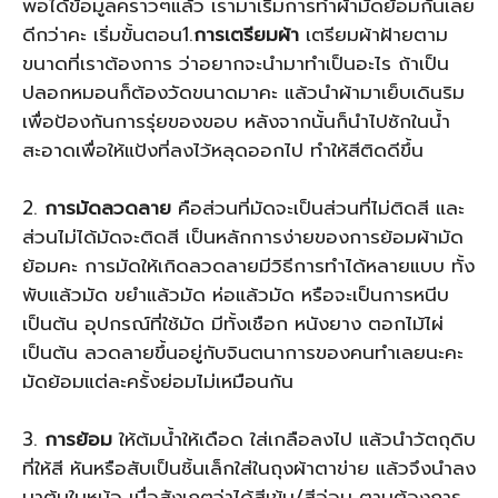
พอได้ข้อมูลคราวๆแล้ว เรามาเริ่มการทำผ้ามัดย้อมกันเลย
ดีกว่าคะ เริ่มขั้นตอน1.
การเตรียมผ้า
เตรียมผ้าฝ้ายตาม
ขนาดที่เราต้องการ ว่าอยากจะนำมาทำเป็นอะไร ถ้าเป็น
ปลอกหมอนก็ต้องวัดขนาดมาคะ แล้วนำผ้ามาเย็บเดินริม
เพื่อป้องกันการรุ่ยของขอบ หลังจากนั้นก็นำไปซักในน้ำ
สะอาดเพื่อให้แป้งที่ลงไว้หลุดออกไป ทำให้สีติดดีขึ้น
2.
การมัดลวดลาย
คือส่วนที่มัดจะเป็นส่วนที่ไม่ติดสี และ
ส่วนไม่ได้มัดจะติดสี เป็นหลักการง่ายของการย้อมผ้ามัด
ย้อมคะ การมัดให้เกิดลวดลายมีวิธีการทำได้หลายแบบ ทั้ง
พับแล้วมัด ขยำแล้วมัด ห่อแล้วมัด หรือจะเป็นการหนีบ
เป็นต้น อุปกรณ์ที่ใช้มัด มีทั้งเชือก หนังยาง ตอกไม้ไผ่
เป็นต้น ลวดลายขึ้นอยู่กับจินตนาการของคนทำเลยนะคะ
มัดย้อมแต่ละครั้งย่อมไม่เหมือนกัน
3.
การย้อม
ให้ต้มน้ำให้เดือด ใส่เกลือลงไป แล้วนำวัตถุดิบ
ที่ให้สี หันหรือสับเป็นชิ้นเล็กใส่ในถุงผ้าตาข่าย แล้วจึงนำลง
มาต้มในหม้อ เมื่อสังเกตว่าได้สีเข้ม/สีอ่อน ตามต้องการ