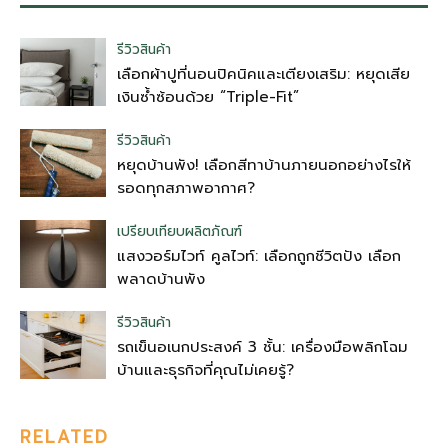
รีวิวสินค้า
เลือกผ้าปูที่นอนปิคนิคและเตียงเสริม: หยุดเสีย
เงินซ้ำซ้อนด้วย “Triple-Fit”
รีวิวสินค้า
หยุดบ้านพัง! เลือกสีทาบ้านภายนอกอย่างไรให้
รอดทุกสภาพอากาศ?
เปรียบเทียบผลิตภัณฑ์
แสงวอร์มไวท์ คูลไวท์: เลือกถูกชีวิตปัง เลือก
พลาดบ้านพัง
รีวิวสินค้า
รถเข็นอเนกประสงค์ 3 ชั้น: เครื่องมือพลิกโฉม
บ้านและธุรกิจที่คุณไม่เคยรู้?
RELATED