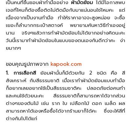
เป็นคนที่ชื่นชอบผ้าทำมืออย่าง
ผ้ามัดย้อม
ได้มีโอกาสพบ
เจอที่ไหนก็ต้องซื้อติดไม่ติดมือกับมาแน่นอนใช่ไหมคะ แต่
เนื่องจากเป็นงานทำมือ ทำให้ราคาอาจจะสูงหน่อย จะซื้อ
เยอะก็ลำบากกระเป๋าสตางค์ พยายามค้นหาวิธีทำเองอยู่
นาน จริงๆแล้วการทำผ้ามัดย้อมไม่ได้ยากอย่างคิดนะคะ
วันนี้เรามาทำผ้ามัดย้อมในแบบของตนเองกันดีกว่าคะ ง่า
ยมากๆ
ขอบคุณรูปภาพจาก
kapook.com
1. การเลือกสี
ย้อมผ้านั้นก็มีด้วยกัน 2 ชนิด คือ สี
สังเคราะห์ กับสีธรรมชาติ เมื่อเราทำผ้ามัดย้อมแบบทำมือ
ก็อยากเลยอยากใช้เป็นสีธรรมชาติคะ ปลอดภัยต่อคนทำ
และคนใช้ด้วยนะคะ สีธรรมชาติก็สามารถหาได้จากส่วน
ต่างๆของต้นไม้ เช่น ราก ใบ เปลือกไม้ ดอก เมล็ด ผล
สามารถหาได้เองหรือซื้อได้จากร้านยาก็ได้คะ ซึ่งจะให้สีที่
ต่างกันไปได้แก่