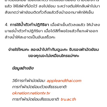
แล้ว ให้ใส่ผ้าที่มัดไว้ ลงไปย้อม ระหว่างต้มให้กลับผ้าไปมา
สังเกตว่าผ้าย้อมติดทั่วถึงแล้วจึงนำออกมาพักให้เย็น
4.
การใช้น้ำตัวทำปฎิกิริยา
เมื่อผ้าเย็นตัวลงแล้ว ให้นำลง
มาแช่น้ำตัวทำปฎิกิริยา เมื่อได้สีที่พอใจแล้วก็แกะผ้าออก
ล้างน้ำให้สะอาดเป็นอันเสร็จคะ
ง่ายใช่ไหมคะ ลองนำไปทำกันดูนะคะ รับรองผ้ามัดย้อม
ของคุณจะไม่เหมือนใครแน่ๆคะ
ข้อมูลอ้างอิง
วิธีการทำผ้ามัดย้อม:
appleandthai.com
การทำผ้ามัดย้อมด้วยสีธรรมชาติ:
oknation.nationtv.tv
การทำผ้ามัดย้อมสีธรรมชาติ:
tru.ac.th