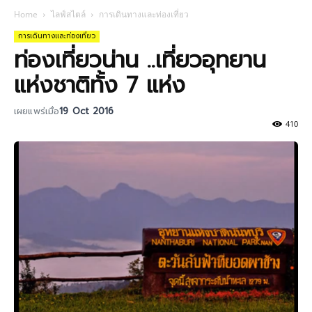
Home
ไลฟ์สไตล์
การเดินทางและท่องเที่ยว
การเดินทางและท่องเที่ยว
ท่องเที่ยวน่าน ..เที่ยวอุทยาน
แห่งชาติทั้ง 7 แห่ง
เผยแพร่เมื่อ
19 Oct 2016
410