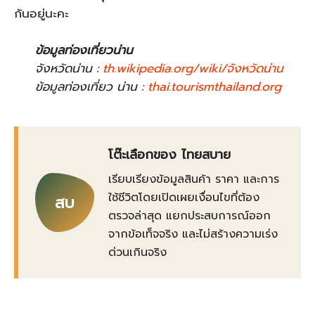
กันอยู่นะคะ
ข้อมูลท่องเที่ยวน่าน
จังหวัดน่าน :
th.wikipedia.org/wiki/จังหวัดน่าน
ข้อมูลท่องเที่ยว น่าน :
thai.tourismthailand.org
โต๊ะเลือกของ ไทยสบาย
เรียบเรียงข้อมูลสินค้า ราคา และการ
ใช้ชีวิตโดยเปิดเผยเงื่อนไขที่ต้อง
สบ
ตรวจล่าสุด แยกประสบการณ์ออก
จากข้อเท็จจริง และไม่สร้างความเร่ง
ด่วนเกินจริง