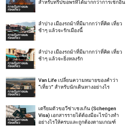
สำหรับทริปขอพรที่ได้มากกว่าการเช็กอิน
การเดินทางและ
ท่องเที่ยว
ลำปาง เมืองรถม้าที่มีมากกว่าที่คิด เที่ยว
ช้าๆ แล้วจะรักเมืองนี้
การเดินทางและ
ท่องเที่ยว
ลำปาง เมืองรถม้าที่มีมากกว่าที่คิด เที่ยว
ช้าๆ แล้วจะยิ่งหลงรัก
การเดินทางและ
ท่องเที่ยว
Van Life เปลี่ยนความหมายของคำว่า
“เที่ยว” สำหรับนักเดินทางอย่างไร
การเดินทางและ
ท่องเที่ยว
เตรียมตัวขอวีซ่าเชงเก้น (Schengen
Visa) เอกสารรายได้ต้องมีอะไรบ้างทำ
การเดินทางและ
อย่างไรให้ครบและถูกต้องตามเกณฑ์
ท่องเที่ยว