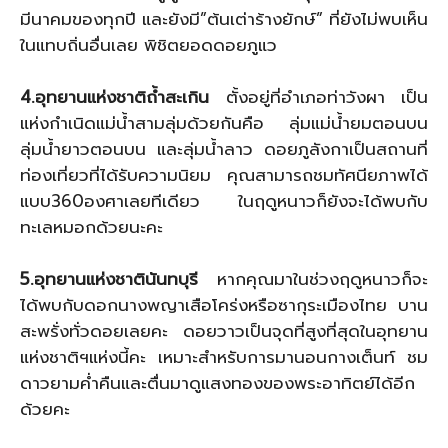
มีนาคมของทุกปี และยังมี”ต้นเต่าร้างยักษ์” ที่ยังไม่พบเห็น
ในแทบถิ่นอื่นเลย พิชิตยอดดอยภูแว
4.อุทยานแห่งชาติถ้ำสะเกิน
ตั้งอยู่ที่อำเภอท่าวังผา เป็น
แห่งกำเนิดแม่น้ำสามลุ่มด้วยกันคือ ลุ่มแม่น้ำยมตอนบน
ลุ่มน้ำยาวตอนบน และลุ่มน้ำลาว ดอยภูลังกาเป็นสถานที่
ท่องเที่ยวที่ได้รับความนิยม คุณสามารถชมทัศนียภาพได้
แบบ360องศาเลยทีเดียว ในฤดูหนาวก็ยังจะได้พบกับ
ทะเลหมอกด้วยนะคะ
5.อุทยานแห่งชาตินันทบุรี
หากคุณมาในช่วงฤดูหนาวก็จะ
ได้พบกับดอกนางพญาเสือโคร่งหรือซากุระเมืองไทย บาน
สะพรั่งทั่วดอยเลยคะ ดอยวาวเป็นจุดที่สูงที่สุดในอุทยาน
แห่งชาติฯแห่งนี้คะ เหมาะสำหรับการมานอนกางเต็นท์ ชม
ดาวยามค่ำคืนและตื่นมาดูแสงทองของพระอาทิตย์ได้อีก
ด้วยคะ