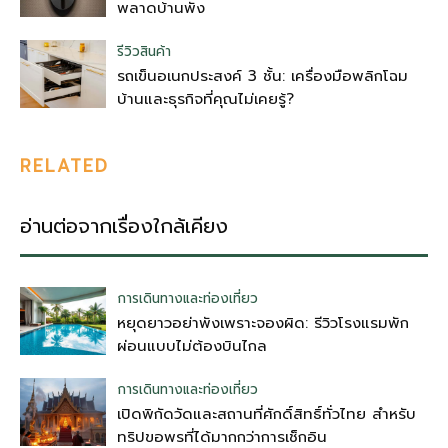
พลาดบ้านพัง
รีวิวสินค้า
รถเข็นอเนกประสงค์ 3 ชั้น: เครื่องมือพลิกโฉม
บ้านและธุรกิจที่คุณไม่เคยรู้?
RELATED
อ่านต่อจากเรื่องใกล้เคียง
การเดินทางและท่องเที่ยว
หยุดยาวอย่าพังเพราะจองผิด: รีวิวโรงแรมพัก
ผ่อนแบบไม่ต้องบินไกล
การเดินทางและท่องเที่ยว
เปิดพิกัดวัดและสถานที่ศักดิ์สิทธิ์ทั่วไทย สำหรับ
ทริปขอพรที่ได้มากกว่าการเช็กอิน