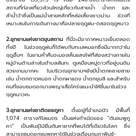
สถานที่ท่องเที่ยวส่วนใหญ่เกี่ยวกับสายน้ำ น้ำตก และ
ลำน้ำว้าซึ่งเป็นแม่น้ำสายหลักที่หล่อเลี้ยงชาวน่าน ช่วงที่
เหมาะสมในการเดินทางมาคือปลายฤดูฝน-ตลอดฤดูหนาว
2.อุทยานแห่งชาตขุนสถาน
ที่นี่จะมีอากาศหนาวเย็นตลอด
ทั้งปี ในช่วงฤดูฝนก็ได้พบกับทะเลหมอกซึ่งมีมากกว่าใน
ฤดูอื่นๆ ในยามค่ำคืนจะมองเห็นแสงไฟที่ส่องสว่างภายใน
หมู่บ้านด้านล่างในตำบลสันทะ ดูเหมือนหมู่ดาวที่อยู่บนดิน
สวยงามมากคะ ในบริเวณอุทยานฯยังมีน้ำตกหลายสาย
เช่น น้ำตกตาดหมอก น้ำตกผาแดง น้ำตกขุนลี และสำหรับ
คนที่ชอบชมดอกนางพญาเสือโคร่งแนะนำให้ขึ้นมาในช่วง
ฤดูหนาวคะ
3.อุทยานแห่งชาติดอยภูคา
ตั้งอยู่ที่อำเภอปัว มีพื้นที้
1,074 ตารางกิโลเมตร เป็นแห่งกำเนิดของ “ต้นชมพูภู
คา” เป็นพันธุ์ไม้ยืนต้นหายากที่พบได้ที่เดียวในโลก ซึ่ง
สามารถชมดอกชมพูภูคาได้ในช่วงเดือนกุมภาพันธ์-