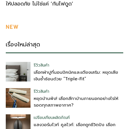
ให้ปลอดภัย ไม่ใช่แค่ ‘กันไฟดูด’
NEW
เรื่องใหม่ล่าสุด
รีวิวสินค้า
เลือกผ้าปูที่นอนปิคนิคและเตียงเสริม: หยุดเสีย
เงินซ้ำซ้อนด้วย “Triple-Fit”
รีวิวสินค้า
หยุดบ้านพัง! เลือกสีทาบ้านภายนอกอย่างไรให้
รอดทุกสภาพอากาศ?
เปรียบเทียบผลิตภัณฑ์
แสงวอร์มไวท์ คูลไวท์: เลือกถูกชีวิตปัง เลือก