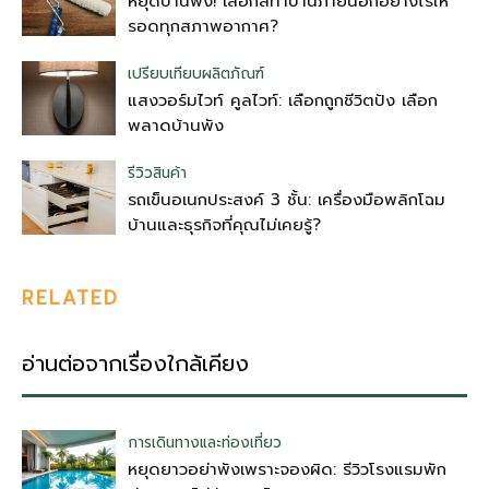
หยุดบ้านพัง! เลือกสีทาบ้านภายนอกอย่างไรให้
รอดทุกสภาพอากาศ?
เปรียบเทียบผลิตภัณฑ์
แสงวอร์มไวท์ คูลไวท์: เลือกถูกชีวิตปัง เลือก
พลาดบ้านพัง
รีวิวสินค้า
รถเข็นอเนกประสงค์ 3 ชั้น: เครื่องมือพลิกโฉม
บ้านและธุรกิจที่คุณไม่เคยรู้?
RELATED
อ่านต่อจากเรื่องใกล้เคียง
การเดินทางและท่องเที่ยว
หยุดยาวอย่าพังเพราะจองผิด: รีวิวโรงแรมพัก