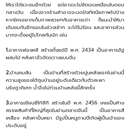
ให้เราได้แวะชมอีกด้วย แต่อาจจะไม่ชัดเจนเหมือนในตอน
กลางวัน เนื่องจากร้านค้าอาจจะบดปังทัศนียภาพไปบ้าง
หากใครอยากเก็บภาพสวยๆกับอาคารเก่า ก็แนะนำให้มา
เดินชมกันอีกรอบในช่วงเช้าๆ จะได้ไม่ร้อน และอาคารส่วน
มากจะตั้งอยู่ไม่ไกลกันนัก เช่น
1.
อาคารฟองหลี สร้างตั้งแต่ปี พ.ศ. 2434 เป็นอาคารอิฐ
ผสมไม้ หลังคาจั่วตัดขวางแบบจีน
2.
บ้านคมสัน เป็นบ้านที่สร้างด้วยปูนหลังแรกในย่านนี้
ความสูงของใต้ถุนบ้านอยู่ระดับเดียวกับตัวสะพา
นรัษฎาภิเศก น้ำจึงไม่ท่วมบ้านหลังนี้สักครั้ง
3.
อาคารเยียนซีไท้ลีกี สร้างในปี พ.ศ. 2456 เคยเป็นห้าง
สรรพสินค้าที่ใหญ่ที่สุดในย่านตลาดจีนนี้ เป็นอาคารสี
เหลือง หลังคาปั้นหยา มีรูปปั้นหนูตามปีเกิดผู้เป็นเจ้าของ
ประดับอยู่