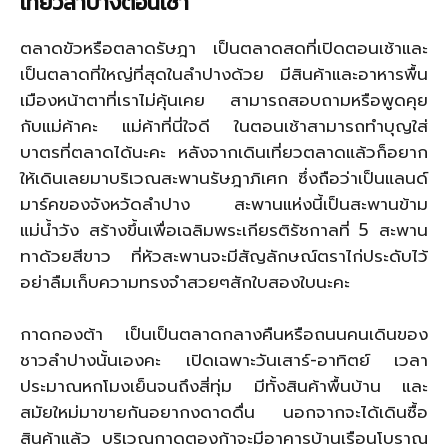
เที่ยวลำปางตอนเช้า
ตลาดขัวหรือตลาดรัษฎา เป็นตลาดสดที่เปิดตอนเช้าและ
เป็นตลาดที่ใหญ่ที่สุดในลำปางด้วย มีสินค้าและอาหารพื้น
เมืองหน้าตาที่เราไม่คุ้นเคย สามารถสอบถามหรือพูดคุย
กับแม่ค้าคะ แม่ค้าที่นี่ใจดี ในตอนเช้าสามารถทำบุญใส่
บาตรที่ตลาดได้นะคะ หลังจากเดินเที่ยวตลาดแล้วก็อยาก
ให้เดินเลยมาบริเวณสะพานรัษฎาภิเศก ซึ่งถือว่าเป็นแลนด์
มาร์คของจังหวัดลำปาง สะพานแห่งนี้เป็นสะพานข้าม
แม่น้ำวัง สร้างขึ้นเพื่อเฉลิมพระเกียรติรัชกาลที่ 5 สะพาน
ทาด้วยสีขาว ที่หัวสะพานจะมีสัญลักษณ์ตราไก่ประดับไว้
อย่าลืมเก็บความทรงจำสวยๆสักใบสองใบนะคะ
กาดกองต้า เป็นเป็นตลาดกลางคืนหรือถนนคนเดินของ
ชาวลำปางนั้นเองคะ เปิดเฉพาะวันเสาร์-อาทิตย์ เวลา
ประมาณหกโมงเย็นจนถึงสี่ทุ่ม มีทั้งสินค้าพื้นบ้าน และ
สมัยใหม่มาขายกันอยากงดาดดื่น นอกจากจะได้เดินซื้อ
สินค้าแล้ว บริเวณกาดตองก้าจะมีอาคารบ้านเรือนโบราณ