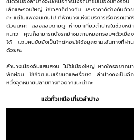
ในตัวเมืองลำปางจะมีให้บริการนั่งรถม้าชมเมืองมีทั้งรอบ
เล็กและรอบใหญ่ ใช้เวลาก็ต่างกัน และราคาก็ต่างกันด้วย
คะ แต่ไม่แพงจนเกินไป ที่พักบางแห่งมีบริการเรียกรถม้าให้
ด้วยนะคะ ลองสอบถามดู ห่างมาเที่ยวลำปางในช่วงหน้า
หนาว คุณก็สามารถนั่งรถม้าชมสายหมอกรอบๆตัวเมือง
ได้ แถมคนขับยังเป็นไกด์คอยให้ข้อมูลตามเส้นทางที่ผ่าน
ด้วยคะ
ลำปางเมืองอันแสนสงบ ไม่ใช่เมืองใหญ่ หากใครอยากมา
พักผ่อน ใช้ชีวิตแบบเรียบๆและเรื่อยๆ ลำปางคงเป็นอีก
หนึ่งจุดหมายปลายทางที่อยากแนะนำคะ
แอ่วทั่วเหนือ เที่ยวลำปาง