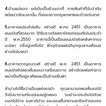
4.
บ้านแม่แดง แต่เดิมเป็นร้านเกากี่ ขายสินค้าที่นับว่าทัน
สมัยมากในเวลานั้น ทั้งของจากกรุงเทพฯและต่างประเทศ
5.
อาคารหม่องโง่ยซิ่น สร้างปี พ.ศง 2451 เป็นอาคาร
ขนมปังที่สวยมาก ได้รับรางวัลสถาปัตยกรรมดีเด่นประจำ
ปี พ.ศ.2550 อาคารนี้เป็นเรือนขนมปังขิงหลังคาทรง
มะนิลา ครึ่งปูนครึ่งไม้ ฝ้าบุด้วยแผ่นดีบุกดุนลานเหือนอ
ย่างวัดในพม่า
6.
อาคารกาญจนวงศ์ สร้างปี พ.ศ. 2451 เป็นอาคาร
ขนมปังขิงสองชั้นแบบวางเรือนขวาง สร้างโดยพ่อค้าชาว
พม่าเป็นที่อยู่อาศัยและเป็นร้านเย็บผ้า
ลำปางได้ชื่อว่าเมืองแห่งรถม้า คุณสามารถพบเห็นรถไม้
วิ่งไปมาตามท้องถนนอยู่ตลอด รถม้าจะประดับไปด้วย
ดอกไม้บ้าง ธงชาติบ้าง และของอื่นๆตามแต่ใจเจ้าของรถ