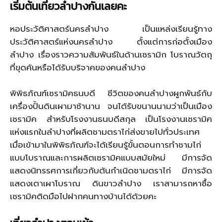
เริ่มต้นเที่ยวลำปางกันเลยคะ
หอประวัติศาสตร์นครลำปาง เป็นแหล่งเรียนรู้ทาง
ประวัติศาสตร์แห่งนครลำปาง ตั้งแต่การก่อตั้งเมือง
ลำปาง เรื่องราวความสัมพันธ์ในด้านเซรามิก โบราณวัตถุ
ที่ขุดค้นหรือได้รับบริจาคของคนลำปาง
พิพิธภัณฑ์เซรามิคธนบดี ชีวิตของคนลำปางผูกพันธ์กับ
เครื่องปั้นดินเผามาช้านาน จนได้รับขนานนามว่าเป็นเมือง
เซรามิค สำหรับโรงงานธนบดีสกุล เป็นโรงงานเซรามิค
แห่งแรกในลำปางที่ผลิตชามตราไก่ส่งขายไปทั่วประเทศ
เมื่อเข้ามาในพิพิธภัณฑ์จะได้เรียนรู้ขั้นตอนการทำชามไก่
แบบโบราณและการผลิตเซรามิคแบบสมัยใหม่ มีการจัด
แสดงนิทรรศการเกี่ยวกับต้นกำเนิดชามตราไก่ มีการจัด
แสดงเตาเผาโบราณ ดินขาวลำปาง เราสามารถหาซื้อ
เซรามิคติดมือไปฝากคนทางบ้านได้ด้วยคะ