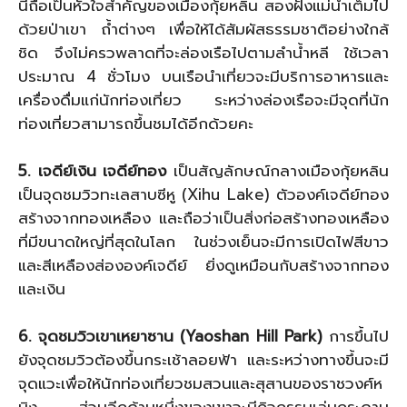
นี้ถือเป็นหัวใจสำคัญของเมืองกุ้ยหลิน สองฝั่งแม่น้ำเต็มไป
ด้วยป่าเขา ถ้ำต่างๆ เพื่อให้ได้สัมผัสธรรมชาติอย่างใกล้
ชิด จึงไม่ครวพลาดที่จะล่องเรือไปตามลำน้ำหลี ใช้เวลา
ประมาณ 4 ชั่วโมง บนเรือนำเที่ยวจะมีบริการอาหารและ
เครื่องดื่มแก่นักท่องเที่ยว ระหว่างล่องเรือจะมีจุดที่นัก
ท่องเที่ยวสามารถขึ้นชมได้อีกด้วยคะ
5. เจดีย์เงิน เจดีย์ทอง
เป็นสัญลักษณ์กลางเมืองกุ้ยหลิน
เป็นจุดชมวิวทะเลสาบซีหู (Xihu Lake) ตัวองค์เจดีย์ทอง
สร้างจากทองเหลือง และถือว่าเป็นสิ่งก่อสร้างทองเหลือง
ที่มีขนาดใหญ่ที่สุดในโลก ในช่วงเย็นจะมีการเปิดไฟสีขาว
และสีเหลืองส่ององค์เจดีย์ ยิ่งดูเหมือนกับสร้างจากทอง
และเงิน
6. จุดชมวิวเขาเหยาซาน (Yaoshan Hill Park)
การขึ้นไป
ยังจุดชมวิวต้องขึ้นกระเช้าลอยฟ้า และระหว่างทางขึ้นจะมี
จุดแวะเพื่อให้นักท่องเที่ยวชมสวนและสุสานของราชวงศ์ห
มิง ส่วนอีกด้านหนึ่งของเขาจะมีกิจกรรมเล่นกระดาน