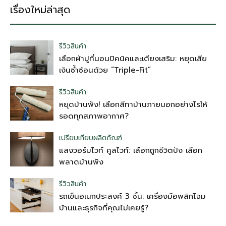
เรื่องใหม่ล่าสุด
รีวิวสินค้า
เลือกผ้าปูที่นอนปิคนิคและเตียงเสริม: หยุดเสีย
เงินซ้ำซ้อนด้วย “Triple-Fit”
รีวิวสินค้า
หยุดบ้านพัง! เลือกสีทาบ้านภายนอกอย่างไรให้
รอดทุกสภาพอากาศ?
เปรียบเทียบผลิตภัณฑ์
แสงวอร์มไวท์ คูลไวท์: เลือกถูกชีวิตปัง เลือก
พลาดบ้านพัง
รีวิวสินค้า
รถเข็นอเนกประสงค์ 3 ชั้น: เครื่องมือพลิกโฉม
บ้านและธุรกิจที่คุณไม่เคยรู้?