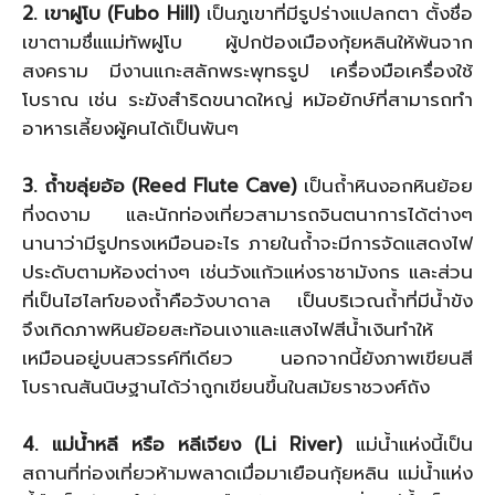
2. เขาฝูโบ (Fubo Hill)
เป็นภูเขาที่มีรูปร่างแปลกตา ตั้งชื่อ
เขาตามชื่แแม่ทัพฝูโบ ผู้ปกป้องเมืองกุ้ยหลินให้พ้นจาก
สงคราม มีงานแกะสลักพระพุทธรูป เครื่องมือเครื่องใช้
โบราณ เช่น ระฆังสำริดขนาดใหญ่ หม้อยักษ์ที่สามารถทำ
อาหารเลี้ยงผู้คนได้เป็นพันๆ
3. ถ้ำขลุ่ยอ้อ (Reed Flute Cave)
เป็นถ้ำหินงอกหินย้อย
ที่งดงาม และนักท่องเที่ยวสามารถจินตนาการได้ต่างๆ
นานาว่ามีรูปทรงเหมือนอะไร ภายในถ้ำจะมีการจัดแสดงไฟ
ประดับตามห้องต่างๆ เช่นวังแก้วแห่งราชามังกร และส่วน
ที่เป็นไฮไลท์ของถ้ำคือวังบาดาล เป็นบริเวณถ้ำที่มีน้ำขัง
จึงเกิดภาพหินย้อยสะท้อนเงาและแสงไฟสีน้ำเงินทำให้
เหมือนอยู่บนสวรรค์ทีเดียว นอกจากนี้ยังภาพเขียนสี
โบราณสันนิษฐานได้ว่าถูกเขียนขึ้นในสมัยราชวงศ์ถัง
4. แม่น้ำหลี หรือ หลีเจียง (Li River)
แม่น้ำแห่งนี้เป็น
สถานที่ท่องเที่ยวห้ามพลาดเมื่อมาเยือนกุ้ยหลิน แม่น้ำแห่ง