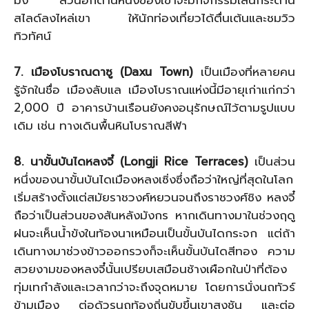
สไลด์ลงไหล่เขา ให้นักท่องเที่ยวได้ตื่นเต้นและชมวิว
ทิวทัศน์
7. เมืองโบราณดาซู (Daxu Town)
เป็นเมืองที่หลายคน
รู้จักในชื่อ เมืองลับแล เมืองโบราณแห่งนี้มีอายุเก่าแก่กว่า
2,000 ปี อาคารบ้านเรือนยังคงอนุรักษณ์ไว้ตามรูปแบบ
เดิม เช่น ทางเดินพื้นหินโบราณสีฟ้า
8. นาขั้นบันไดหลงจี๋ (Longji Rice Terraces)
เป็นส่วน
หนึ่งของนาขั้นบันไดเมืองหลงเซิ่งซึ่งถือว่าใหญ่ที่สุดในโลก
เริ่มสร้างตั้งแต่สมัยราชวงศ์หยวนจนถึงราชวงศ์ชิง หลงจี๋
ถือว่าเป็นส่วนของสันหลังมังกร หากเดินทางมาในช่วงฤดู
ฝนจะเห็นน้ำขังในท้องนาเหมือนเป็นขั้นบันไดกระจก แต่ถ้า
เดินทางมาช่วงข้าวออกรวงก็จะเห็นขั้นบันไดสีทอง ความ
สวยงามของหลงจี๋นั้นเปรียบเสมือนช้างเผือกในป่าที่ต้อง
ทุ่มเทกำลังและเวลากว่าจะถึงจุดหมาย โดยการนั่งนถทัวร์
ข้ามเมือง ต่อด้วรนถท้องถิ่นขับขึ้นเขาสูงชัน และต่อ