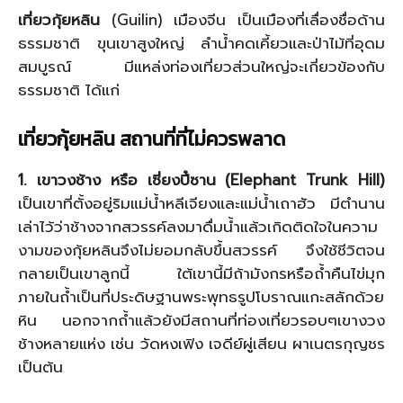
เที่ยวกุ้ยหลิน
(Guilin) เมืองจีน เป็นเมืองที่เลื่องชื่อด้าน
ธรรมชาติ ขุนเขาสูงใหญ่ ลำน้ำคดเคี้ยวและป่าไม้ที่อุดม
สมบูรณ์ มีแหล่งท่องเที่ยวส่วนใหญ่จะเกี่ยวข้องกับ
ธรรมชาติ ได้แก่
เที่ยวกุ้ยหลิน สถานที่ที่ไม่ควรพลาด
1. เขาวงช้าง หรือ เซี่ยงปี๋ซาน (Elephant Trunk Hill)
เป็นเขาที่ตั้งอยู่ริมแม่น้ำหลีเจียงและแม่น้ำเถาฮัว มีตำนาน
เล่าไว้ว่าช้างจากสวรรค์ลงมาดื่มน้ำแล้วเกิดติดใจในความ
งามของกุ้ยหลินจึงไม่ยอมกลับขึ้นสวรรค์ จึงใช้ชีวิตจน
กลายเป็นเขาลูกนี้ ใต้เขานี้มีถ้ามังกรหรือถ้ำคืนไข่มุก
ภายในถ้ำเป็นที่ประดิษฐานพระพุทธรูปโบราณแกะสลักด้วย
หิน นอกจากถ้ำแล้วยังมีสถานที่ท่องเที่ยวรอบๆเขางวง
ช้างหลายแห่ง เช่น วัดหงเฟิง เจดีย์ผู่เสียน ผาเนตรกุญชร
เป็นต้น