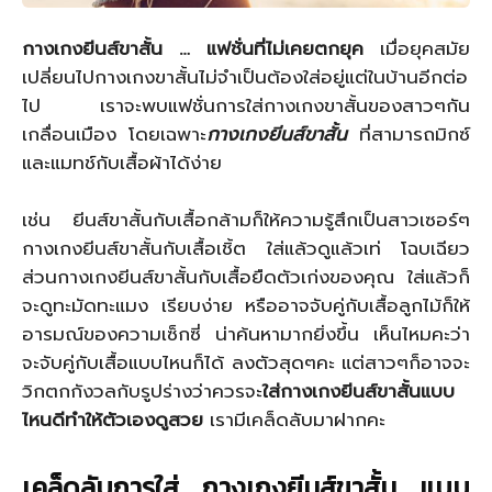
กางเกงยีนส์ขาสั้น … แฟชั่นที่ไม่เคยตกยุค
เมื่อยุคสมัย
เปลี่ยนไปกางเกงขาสั้นไม่จำเป็นต้องใส่อยู่แต่ในบ้านอีกต่อ
ไป เราจะพบแฟชั่นการใส่กางเกงขาสั้นของสาวๆกัน
เกลื่อนเมือง โดยเฉพาะ
กางเกงยีนส์ขาสั้น
ที่สามารถมิกซ์
และแมทช์กับเสื้อผ้าได้ง่าย
เช่น ยีนส์ขาสั้นกับเสื้อกล้ามก็ให้ความรู้สึกเป็นสาวเซอร์ๆ
กางเกงยีนส์ขาสั้นกับเสื้อเชิ้ต ใส่แล้วดูแล้วเท่ โฉบเฉียว
ส่วนกางเกงยีนส์ขาสั้นกับเสื้อยืดตัวเก่งของคุณ ใส่แล้วก็
จะดูทะมัดทะแมง เรียบง่าย หรืออาจจับคู่กับเสื้อลูกไม้ก็ให้
อารมณ์ของความเซ็กซี่ น่าค้นหามากยิ่งขึ้น เห็นไหมคะว่า
จะจับคู่กับเสื้อแบบไหนก็ได้ ลงตัวสุดๆคะ แต่สาวๆก็อาจจะ
วิกตกกังวลกับรูปร่างว่าควรจะ
ใส่กางเกงยีนส์ขาสั้นแบบ
ไหนดีทำให้ตัวเองดูสวย
เรามีเคล็ดลับมาฝากคะ
เคล็ดลับการใส่ กางเกงยีนส์ขาสั้น แบบ