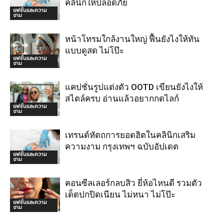
คลินิกให้ปลอดภัย
แฟชั่นและความ
งาม
หน้าโทรมใกล้งานใหญ่ ฟื้นยังไงให้ทัน
แบบดูสด ไม่โป๊ะ
แฟชั่นและความ
งาม
แคปชั่นรูปแต่งตัว OOTD เขียนยังไงให้
สไตล์ครบ อ่านแล้วอยากกดไลก์
แฟชั่นและความ
งาม
เทรนด์หัตถการยอดฮิตในคลินิกเสริม
ความงาม กรุงเทพฯ ฉบับอัปเดต
แฟชั่นและความ
งาม
คอนซีลเลอร์กลบสิว ยี่ห้อไหนดี รวมตัว
เด็ดปกปิดเนียน ไม่หนา ไม่โป๊ะ
แฟชั่นและความ
งาม