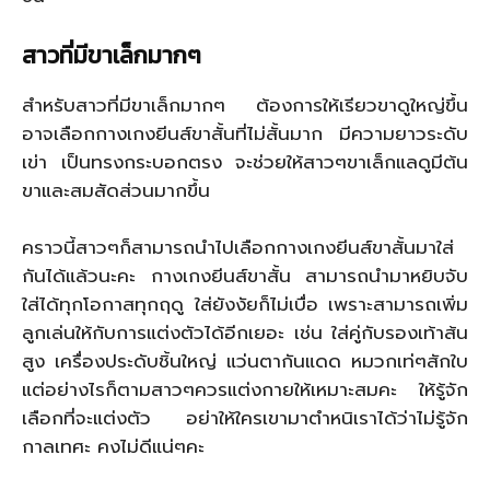
สาวที่มีขาเล็กมากๆ
สำหรับสาวที่มีขาเล็กมากๆ ต้องการให้เรียวขาดูใหญ่ขึ้น
อาจเลือกกางเกงยีนส์ขาสั้นที่ไม่สั้นมาก มีความยาวระดับ
เข่า เป็นทรงกระบอกตรง จะช่วยให้สาวๆขาเล็กแลดูมีต้น
ขาและสมสัดส่วนมากขึ้น
คราวนี้สาวๆก็สามารถนำไปเลือกกางเกงยีนส์ขาสั้นมาใส่
กันได้แล้วนะคะ กางเกงยีนส์ขาสั้น สามารถนำมาหยิบจับ
ใส่ได้ทุกโอกาสทุกฤดู ใส่ยังงัยก็ไม่เบื่อ เพราะสามารถเพิ่ม
ลูกเล่นให้กับการแต่งตัวได้อีกเยอะ เช่น ใส่คู่กับรองเท้าส้น
สูง เครื่องประดับชิ้นใหญ่ แว่นตากันแดด หมวกเท่ๆสักใบ
แต่อย่างไรก็ตามสาวๆควรแต่งกายให้เหมาะสมคะ ให้รู้จัก
เลือกที่จะแต่งตัว อย่าให้ใครเขามาตำหนิเราได้ว่าไม่รู้จัก
กาลเทศะ คงไม่ดีแน่ๆคะ