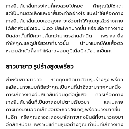
เกงยีนส์ขาสั้นทรงไหนก็คงสวยไปหมด ถ้าคุณไม่ใช่หละ
แต่เป็นคนตัวเล็กและขาสั้นจะทำอย่างไร แนะนำให้เลือกกาง
เกงยีนส์ขาสั้นแบบเอวสูงคะ จะช่วยทำให้คุณดูแล้วร่างกาย
ได้สัดส่วนชัดเจน มีเอว มีสะโพกมากขึ้น หรือเลือกกางเกง
ยีนส์ขาสั้นที่มีความสั้นกว่ามาตรฐานสักนิด เพราะจะยิ่ง
ทำให้คุณแลดูมีเรียวขาที่ยาวขึ้น นำมาแมทช์กับเสื้อตัว
หลวมสักตัวก็จะทำให้สาวผอมดูมีเนื้อมีหนังมากขึ้นคะ
สาวขายาว รูปร่างสูงเพรียว
สำหรับสาวขายาว หากคุณเกิดมาด้วยรูปร่างสูงเพรียว
เหมือนนางแบบก็ถือว่าคุณเป็นคนที่น่าอิจฉามากๆคนหนึ่ง
การใส่กางเกงยีนส์ขาสั้นย่อมดูดีอยู่แล้ว ควรเลือกกาง
เกงยีนส์ขาสั้นที่เป็นขาสอบไปตามเรียวขา และปลาย
กางเกงบานออกเล็กน้อยจะช่วยให้ขาดูเพรียวบางมากขึ้น
ไปอีก หรือคุณอาจจะลองมาใส่กางเกงยีนส์ที่ขายาวลงมา
อีกสักหน่อย เพราะมีแค่คนหุ่นอย่างคุณเท่านั้นที่ใส่กางเกง