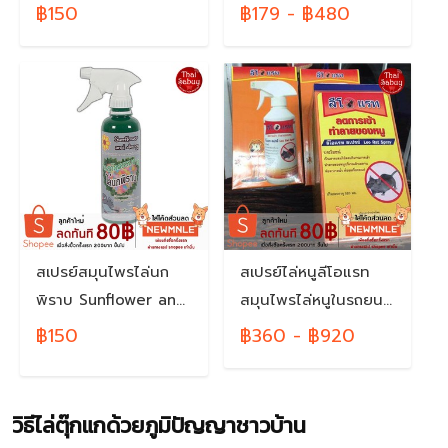
and Doogy (ขนาด
ลิ้น 2 แฉก)
฿150
฿179 - ฿480
360มล.)
สเปรย์สมุนไพรไล่นก
สเปรย์ไล่หนูลีโอแรท
พิราบ Sunflower and
สมุนไพรไล่หนูในรถยนต์
Doogy (ขนาด 360
บ้าน ทนนานเป็นเดือน
฿150
฿360 - ฿920
มล.)
ของแท้ 100%
วิธีไล่ตุ๊กแกด้วย
ภูมิปัญญาชาวบ้าน