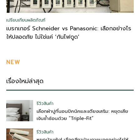
เปรียบเทียบผลิตภัณฑ์
เบรกเกอร์ Schneider vs Panasonic: เลือกอย่างไร
ให้ปลอดภัย ไม่ใช่แค่ ‘กันไฟดูด’
NEW
เรื่องใหม่ล่าสุด
รีวิวสินค้า
เลือกผ้าปูที่นอนปิคนิคและเตียงเสริม: หยุดเสีย
เงินซ้ำซ้อนด้วย “Triple-Fit”
รีวิวสินค้า
หยุดบ้านพัง! เลือกสีทาบ้านภายนอกอย่างไรให้