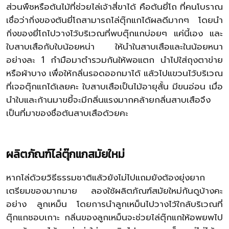
ส่วนพืชหรือต้นไม้ที่ช่วยไล่เจ้าสี่ขาได้ คือต้นยี่โถ ที่คนโบราณ
เชื่อว่ากิ่งของต้นยี่โถสามารถไล่ตุ๊กแกได้ผลดีมากๆ โดยนำ
กิ่งของยี่โถไปวางไว้บริเวณที่พบตุ๊กแกบ่อยๆ แค่นี้เอง และ
ใบสาบเสือกับใบน้อยหน่า ให้นำในสาบเสือและในน้อยหนา
อย่างละ 1 กำมือมาตำรวมกันให้พอแตก นำไปใส่ถุงตาข่าย
หรือผ้าบาง เพื่อให้กลิ่นรอดออกมาได้ แล้วไปแขวนไว้บริเวณ
ที่เจอตุ๊กแกได้เลยคะ ใบสาบเสือเป็นไม้อายุสั้น มีขนอ่อน เมื่อ
นำใบและก้านมาขยี้จะมีกลิ่นแรงมากคล้ายกลิ่นสาบเสือจึง
เป็นที่มาของชื่อต้นสาบเสือด้วยคะ
ผลิตภัณฑ์ไล่ตุ๊กแกสมัยใหม่
หากไล่ด้วยวิธีธรรมชาติแล้วยังไม่ไปแถมยังต้องยุ่งยาก
เตรียมของมากมาย ลองใช้ผลิตภัณฑ์สมัยใหม่กันดูบ้างคะ
อย่าง ลูกเหม็น โดยการนำลูกเหม็นไปวางไว้ใกล้บริเวณที่
ตุ๊กแกชอบเกาะ กลิ่นของลูกเหม็นจะช่วยไล่ตุ๊กแกให้อพยพไป