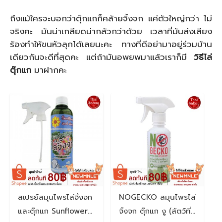
ถึงแม้ใครจะบอกว่าตุ๊กแกก็คล้ายจิ้งจก แค่ตัวใหญ่กว่า ไม่
จริงคะ มันน่าเกลียดน่ากลัวกว่าด้วย เวลาที่มันส่งเสียง
ร้องทำให้ขนหัวลุกได้เลยนะคะ ทางที่ดีอย่ามาอยู่ร่วมบ้าน
เดียวกันจะดีที่สุดคะ แต่ถ้ามันอพยพมาแล้วเราก็มี
วิธีไล่
ตุ๊กแก
มาฝากคะ
สเปรย์สมุนไพรไล่จิ้งจก
NOGECKO สมุนไพรไล่
และตุ๊กแก Sunflower
จิ้งจก ตุ๊กแก งู (สัตว์ที่มี