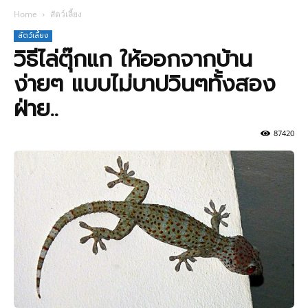
Home
สัตว์เลี้ยง
สัตว์เลี้ยง
วิธีไล่ตุ๊กแก ให้ออกจากบ้าน
ง่ายๆ แบบไม่บาปวินๆทั้งสอง
ฝ่าย..
87420