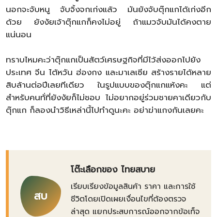
นอกจะจับหนู จับจิ้งจกเก่งแล้ว มันยังจับตุ๊กแกได้เก่งอีก
ด้วย ยังงัยเจ้าตุ๊กแกก็คงไม่อยู่ ถ้าแมวจับมันได้คงตาย
แน่นอน
ทราบไหมคะว่าตุ๊กแกเป็นสัตว์เศรษฐกิจที่มีไว้ส่งออกไปยัง
ประเทศ จีน ไต้หวัน ฮ่องกง และมาเลเซีย สร้างรายได้หลาย
สิบล้านต่อปีเลยทีเดียว ในรูปแบบของตุ๊กแกแห้งคะ แต่
สำหรับคนทั่ที่ยังงัยก็ไม่ชอบ ไม่อยากอยู่ร่วมชายคาเดียวกับ
ตุ๊กแก ก็ลองนำวิธีเหล่านี้ไปทำดูนะคะ อย่าฆ่าแกงกันเลยคะ
โต๊ะเลือกของ ไทยสบาย
เรียบเรียงข้อมูลสินค้า ราคา และการใช้
สบ
ชีวิตโดยเปิดเผยเงื่อนไขที่ต้องตรวจ
ล่าสุด แยกประสบการณ์ออกจากข้อเท็จ