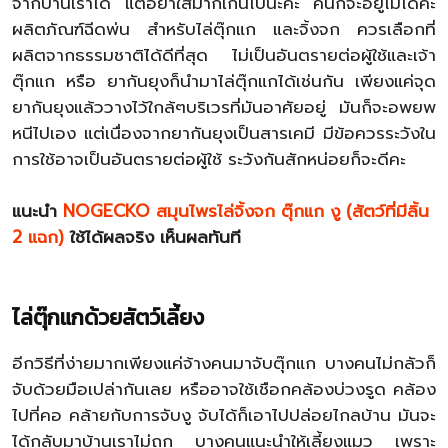
จากบ้านเราได้ แต่อย่าใส่มากเกินไปนะคะ คนก็จะอยู่ไม่ได้คะ
ผลิตภัณฑ์ฉีดพ่น สำหรับไล่ตุ๊กแก และจิ้งจก ควรเลือกที่
ผลิตจากธรรมชาติได้ดีที่สุด ไม่เป็นอันตรายต่อผู้ใช้และเจ้า
ตุ๊กแก หรือ ยากันยุงก็นำมาไล่ตุ๊กแกได้เช่นกัน เพียงแค่จุด
ยากันยุงแล้ววางไว้ใกล้ๆบริเวรที่มันอาศัยอยู่ มันก็จะอพยพ
หนีไปเอง แต่เนื่องจากยากันยุงเป็นสารเคมี มีข้อควรระวังใน
การใช้อาจเป็นอันตรายต่อผู้ใช้ ระวังกันสักหน่อยก็จะดีคะ
แนะนำ
NOGECKO สมุนไพรไล่จิ้งจก ตุ๊กแก งู (สัตว์ที่มีลิ้น
2 แฉก)
ใช้ได้ผลจริง เห็นผลทันที
ไล่ตุ๊กแกด้วยสัตว์เลี้ยง
อีกวิธีที่ง่ายมากเพียงแค่จ้างคนมาจับตุ๊กแก บางคนไม่กลัวก็
จับด้วยมือเปล่ากันเลย หรืออาจใช้เชือกคล้องบ่วงรูด คล้อง
ไปที่คอ คล้ายกับการจับงู จับได้ก็เอาไปปล่อยไกลบ้าน มันจะ
ได้กลับมาบ้านเราไม่ถูก บางคนแนะนำให้เลี้ยงแมว เพราะ