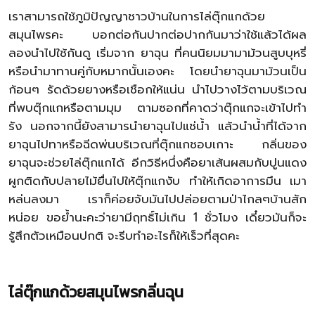
เราสามารถใช้ภูมิปัญญาชาวบ้านในการไล่ตุ๊กแกด้วย
สมุนไพรคะ บอกต่อกันปากต่อปากกันมาว่าใช้แล้วได้ผล
ลองนำไปใช้กันดู เริ่มจาก ยาฉุน ที่คนนิยมมามาม้วนสูบบุหรี่
หรือนำมาทานคู่กับหมากนั้นเองคะ โดยนำยาฉุนมาม้วนเป็น
ก้อนๆ รัดด้วยยางหรือเชือกให้แน่น นำไปวางไว้ตามบริเวณ
ที่พบตุ๊กแกหรือตามมุม ตามซอกที่คาดว่าตุ๊กแกจะเข้าไปทำ
รัง นอกจากนี้ยังสามารนำยาฉุนไปแช่น้ำ แล้วนำน้ำที่ได้จาก
ยาฉุนไปทาหรือฉีดพ่นบริเวณที่ตุ๊กแกชอบเกาะ กลิ่นของ
ยาฉุนจะช่วยไล่ตุ๊กแกได้ อีกวิธีหนึ่งคือยาเส้นผสมกับปูนแดง
ผูกติดกับปลายไม้ยื่นไปให้ตุ๊กแกงับ ทำให้เกิดอาการมึน เมา
หล่นลงมา เราก็ค่อยจับมันไปปล่อยตามป่าไกลๆบ้านสัก
หน่อย ขอย้ำนะคะว่ายามีฤทธิ์ไม่เกิน 1 ชั่วโมง เดี๋ยวมันก็จะ
รู้สึกตัวเหมือนปกติ จะรีบทำอะไรก็ให้เร็วที่สุดคะ
ไล่ตุ๊กแกด้วยสมุนไพรกลิ่นฉุน