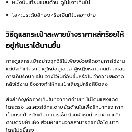
หนังนิ่มเทียมแบบด้าน ดูไม่เงาเกินไป
โลหะประดับสีทองหรือเงินที่ไม่ลอกง่าย
วิธีดูแลกระเป๋าสะพายข้างราคาหลักร้อยให้
อยู่กับเราได้นานขึ้น
การดูแลกระเป๋าอย่างถูกวิธีไม่เพียงช่วยยืดอายุการใช้งาน
แต่ยังทำให้กระเป๋าดูใหม่อยู่เสมอ ผู้หญิงหลายคนมักละเลย
การเก็บรักษา เช่น วางไว้ในที่อับชื้นหรือไม่ทำความสะอาด
หลังใช้งาน ซึ่งอาจทำให้กระเป๋าเสียรูปหรือสีซีดลง
สิ่งสำคัญคือการเก็บในที่อากาศถ่ายเท ไม่โดนแสงแดด
โดยตรง และควรใช้กระดาษยัดด้านในเพื่อรักษาทรง หาก
เป็นกระเป๋าหนังเทียม ควรเช็ดด้วยผ้าชุบน้ำหมาดๆ แล้ว
ตามด้วยผ้าแห้ง ส่วนผ้าแคนวาสสามารถซักมือได้เบาๆ
โดยไม่ขยี้แรง