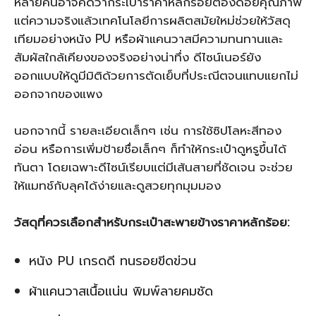
หลายคนอาจคิดว่ากระเป๋าราคาหลักร้อยต้องด้อยคุณภาพ
แต่ความจริงแล้วเทคโนโลยีการผลิตสมัยใหม่ช่วยให้วัสดุ
เทียมอย่างหนัง PU หรือผ้าแคนวาสมีความทนทานและ
สัมผัสใกล้เคียงของจริงอย่างน่าทึ่ง ดีไซน์เนอร์ยัง
ออกแบบให้ดูมีมิติด้วยการตัดเย็บที่ประณีตจนแทบแยกไม่
ออกจากของแพง
นอกจากนี้ รายละเอียดเล็กๆ เช่น การใช้ซิปโลหะสีทอง
อ่อน หรือการเพิ่มป้ายชื่อเล็กๆ ก็ทำให้กระเป๋าดูหรูขึ้นได้
ทันตา โดยเฉพาะดีไซน์เรียบแต่มีเส้นสายที่ชัดเจน จะช่วย
ให้แมทช์กับลุคได้ง่ายและดูสวยทุกมุมมอง
วัสดุที่ควรเลือกสำหรับกระเป๋าสะพายข้างราคาหลักร้อย:
หนัง PU เกรดดี ทนรอยขีดข่วน
ผ้าแคนวาสเนื้อแน่น พิมพ์ลายคมชัด