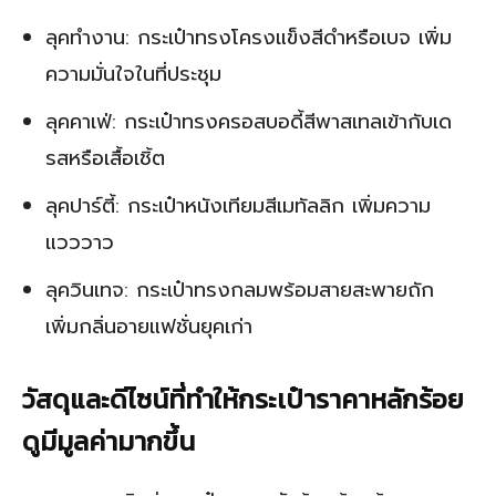
ลุคทำงาน: กระเป๋าทรงโครงแข็งสีดำหรือเบจ เพิ่ม
ความมั่นใจในที่ประชุม
ลุคคาเฟ่: กระเป๋าทรงครอสบอดี้สีพาสเทลเข้ากับเด
รสหรือเสื้อเชิ้ต
ลุคปาร์ตี้: กระเป๋าหนังเทียมสีเมทัลลิก เพิ่มความ
แวววาว
ลุควินเทจ: กระเป๋าทรงกลมพร้อมสายสะพายถัก
เพิ่มกลิ่นอายแฟชั่นยุคเก่า
วัสดุและดีไซน์ที่ทำให้กระเป๋าราคาหลักร้อย
ดูมีมูลค่ามากขึ้น