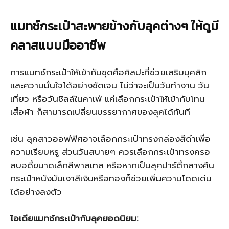
แมทช์กระเป๋าสะพายข้างกับลุคต่างๆ ให้ดูมี
คลาสแบบมืออาชีพ
การแมทช์กระเป๋าให้เข้ากับชุดคือศิลปะที่ช่วยเสริมบุคลิก
และความมั่นใจได้อย่างชัดเจน ไม่ว่าจะเป็นวันทำงาน วัน
เที่ยว หรือวันชิลล์ในคาเฟ่ แค่เลือกกระเป๋าให้เข้ากับโทน
เสื้อผ้า ก็สามารถเปลี่ยนบรรยากาศของลุคได้ทันที
เช่น ลุคสาวออฟฟิศอาจเลือกกระเป๋าทรงกล่องสีดำเพื่อ
ความเรียบหรู ส่วนวันสบายๆ ควรเลือกกระเป๋าทรงครอ
สบอดี้ขนาดเล็กสีพาสเทล หรือหากเป็นลุคปาร์ตี้กลางคืน
กระเป๋าหนังมันเงาสีเงินหรือทองก็ช่วยเพิ่มความโดดเด่น
ได้อย่างลงตัว
ไอเดียแมทช์กระเป๋ากับลุคยอดนิยม: