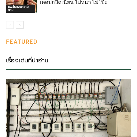
เด็ดปกปิดเนียน ไม่หนา ไม่โป๊ะ
แฟชั่นและความ
งาม
FEATURED
เรื่องเด่นที่น่าอ่าน