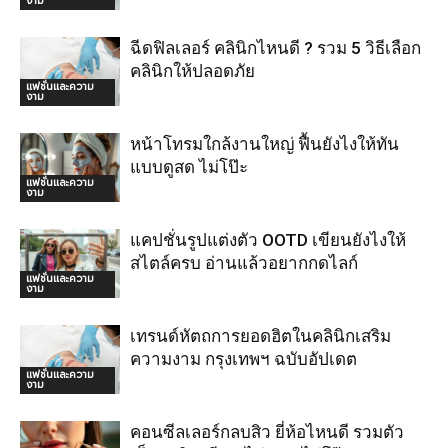
งาม
ฉีดฟิลเลอร์ คลินิกไหนดี ? รวม 5 วิธีเลือก
คลินิกให้ปลอดภัย
แฟชั่นและความ
งาม
หน้าโทรมใกล้งานใหญ่ ฟื้นยังไงให้ทัน
แบบดูสด ไม่โป๊ะ
แฟชั่นและความ
งาม
แคปชั่นรูปแต่งตัว OOTD เขียนยังไงให้
สไตล์ครบ อ่านแล้วอยากกดไลก์
แฟชั่นและความ
งาม
เทรนด์หัตถการยอดฮิตในคลินิกเสริม
ความงาม กรุงเทพฯ ฉบับอัปเดต
แฟชั่นและความ
งาม
คอนซีลเลอร์กลบสิว ยี่ห้อไหนดี รวมตัว