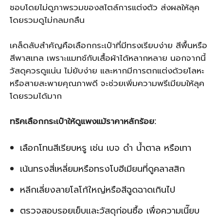
ชอบโดยไม่ดูภาพรวมของสไตล์การแต่งตัว ส่งผลให้ลุค
โดยรวมดูไม่กลมกลืน
เคล็ดลับสำคัญคือเลือกกระเป๋าที่มีทรงเรียบง่าย สีพื้นหรือ
สีพาสเทล เพราะแมทช์กับเสื้อผ้าได้หลากหลาย นอกจากนี้
วัสดุควรดูแน่น ไม่ยับง่าย และหากมีการตกแต่งด้วยโลหะ
หรือสายสะพายคุณภาพดี จะช่วยเพิ่มความพรีเมียมให้ลุค
โดยรวมได้มาก
ทริคเลือกกระเป๋าให้ดูแพงแม้ราคาหลักร้อย:
เลือกโทนสีเรียบหรู เช่น เบจ ดำ น้ำตาล หรือเทา
เน้นทรงสี่เหลี่ยมหรือทรงโบฮีเมียนที่ดูคลาสสิก
หลีกเลี่ยงลายโลโก้ใหญ่หรือสีฉูดฉาดเกินไป
ตรวจสอบรอยเย็บและวัสดุก่อนซื้อ เพื่อความเนี๊ยบ