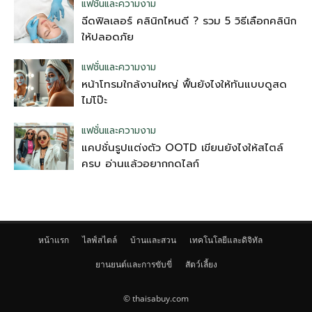
แฟชั่นและความงาม
ฉีดฟิลเลอร์ คลินิกไหนดี ? รวม 5 วิธีเลือกคลินิก
ให้ปลอดภัย
แฟชั่นและความงาม
หน้าโทรมใกล้งานใหญ่ ฟื้นยังไงให้ทันแบบดูสด
ไม่โป๊ะ
แฟชั่นและความงาม
แคปชั่นรูปแต่งตัว OOTD เขียนยังไงให้สไตล์
ครบ อ่านแล้วอยากกดไลก์
หน้าแรก
ไลฟ์สไตล์
บ้านและสวน
เทคโนโลยีและดิจิทัล
ยานยนต์และการขับขี่
สัตว์เลี้ยง
© thaisabuy.com