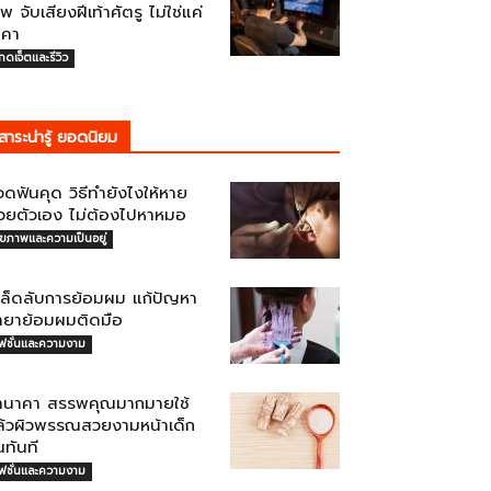
พ จับเสียงฝีเท้าศัตรู ไม่ใช่แค่
าคา
กดเจ็ตและรีวิว
สาระน่ารู้ ยอดนิยม
ดฟันคุด วิธีทำยังไงให้หาย
้วยตัวเอง ไม่ต้องไปหาหมอ
ุขภาพและความเป็นอยู่
คล็ดลับการย้อมผม แก้ปัญหา
้ำยาย้อมผมติดมือ
ฟชั่นและความงาม
านาคา สรรพคุณมากมายใช้
ล้วผิวพรรณสวยงามหน้าเด็ก
้นทันที
ฟชั่นและความงาม