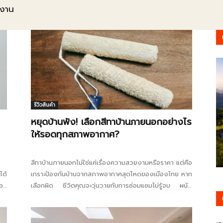
้งาน
รู้
วา
รีวิวสินค้า
หยุดบ้านพัง! เลือกสีทาบ้านภายนอกอย่างไร
ให้รอดทุกสภาพอากาศ?
ไร
สีทาบ้านภายนอกไม่ใช่แค่เรื่องความสวยงามหรือราคา แต่คือ
ได้
เกราะป้องกันบ้านจากสภาพอากาศสุดโหดของเมืองไทย หาก
นอน
เลือกผิด ชีวิตคุณจะวุ่นวายกับการซ่อมแซมไม่รู้จบ ผนัง
ลอก...
ตี้