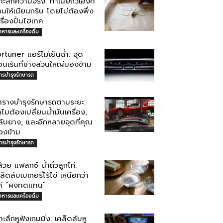
าะลึกความจริง: ทำเนยถั่วเองที่
านให้เนียนกริบ โดยไม่ต้องพึ่ง
รื่องปั่นไฮเทค
าหารและเครื่องดื่ม
rtuner แอร์ไม่เย็นฉ่ำ: จุด
อนเร้นที่ช่างส่วนใหญ่มองข้าม
ารบำรุงรักษารถ
ารางบำรุงรักษารถตามระยะ:
ไมต้องเปลี่ยนน้ำมันเครื่อง,
ลับยาง, และอีกหลายจุดที่คุณ
องข้าม
ารบำรุงรักษารถ
้วย แฟลกซ์ น้ำถั่วลูกไก่:
ล็ดลับเบเกอรี่ไร้ไข่ เหนือกว่า
ค่ “ผงทดแทน”
าหารและเครื่องดื่ม
าะลึกหูฟังเกมมิ่ง: เคล็ดลับหู