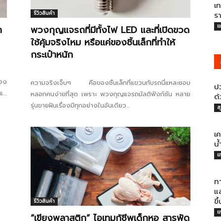
เท
รีวิวสินค้า
ร
แ
า
พวงกุญแจรถที่มีทั้งไฟ LED และที่เปิดขวด
ใช้คุ้มจริงไหม หรือแค่ของชิ้นเล็กที่ทำให้
กระเป๋าหนัก
มอง
ความจริงเจ็บๆ คือของชิ้นเล็กที่แขวนกับรถนี่แหละชอบ
ปว
แค่
หลอกคนง่ายที่สุด เพราะ พวงกุญแจรถมัลติฟังก์ชัน หลาย
ด
.
รุ่นขายฝันเรื่องมีทุกอย่างในอันเดียว...
ส
เ
น
แ
ท
แ
ขึ
รีวิวสินค้า
แ
“เขียงพลาสติก” ไอเทมกู้ชีพเด็กหอ สารพัด