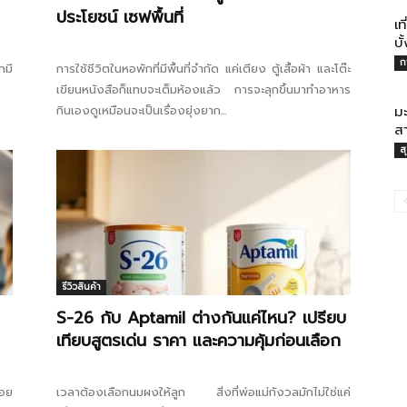
ประโยชน์ เซฟพื้นที่
เ
บั
ก
กมี
การใช้ชีวิตในหอพักที่มีพื้นที่จำกัด แค่เตียง ตู้เสื้อผ้า และโต๊ะ
เขียนหนังสือก็แทบจะเต็มห้องแล้ว การจะลุกขึ้นมาทำอาหาร
กินเองดูเหมือนจะเป็นเรื่องยุ่งยาก...
ม
ส
ส
รีวิวสินค้า
S-26 กับ Aptamil ต่างกันแค่ไหน? เปรียบ
เทียบสูตรเด่น ราคา และความคุ้มก่อนเลือก
้อย
เวลาต้องเลือกนมผงให้ลูก สิ่งที่พ่อแม่กังวลมักไม่ใช่แค่