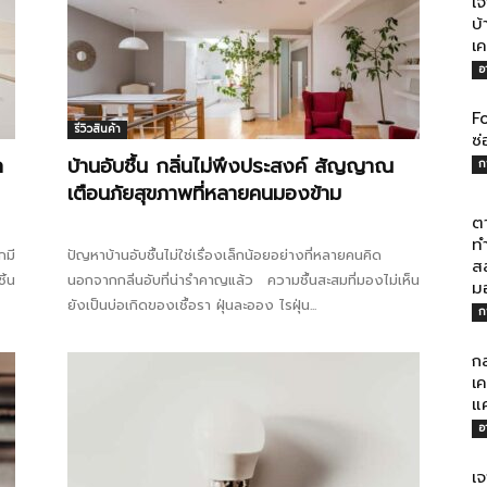
เจ
บ้
เค
อ
Fo
รีวิวสินค้า
ไทย
ซ่
ก
บ้านอับชื้น กลิ่นไม่พึงประสงค์ สัญญาณ
ก
เตือนภัยสุขภาพที่หลายคนมองข้าม
ต
ทำ
กมี
ปัญหาบ้านอับชื้นไม่ใช่เรื่องเล็กน้อยอย่างที่หลายคนคิด
ส
สบาย(ดอท)คอม
ิ้น
นอกจากกลิ่นอับที่น่ารำคาญแล้ว ความชื้นสะสมที่มองไม่เห็น
ม
ยังเป็นบ่อเกิดของเชื้อรา ฝุ่นละออง ไรฝุ่น...
ก
กล
เค
แ
อ
เจ