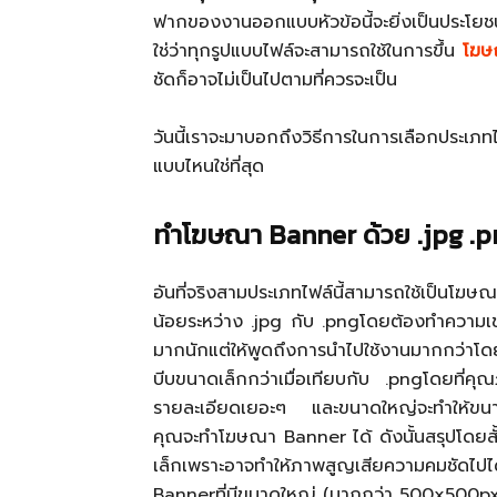
ฟากของงานออกแบบหัวข้อนี้จะยิ่งเป็นประโยช
ใช่ว่าทุกรูปแบบไฟล์จะสามารถใช้ในการขึ้น
โฆษ
ชัดก็อาจไม่เป็นไปตามที่ควรจะเป็น
วันนี้เราจะมาบอกถึงวิธีการในการเลือกประเภ
แบบไหนใช่ที่สุด
ทำโฆษณา Banner ด้วย .jpg .
อันที่จริงสามประเภทไฟล์นี้สามารถใช้เป็นโฆษณ
น้อยระหว่าง .jpg กับ .pngโดยต้องทำความเข้าใ
มากนักแต่ให้พูดถึงการนำไปใช้งานมากกว่าโ
บีบขนาดเล็กกว่าเมื่อเทียบกับ .pngโดยที่ค
รายละเอียดเยอะๆ และขนาดใหญ่จะทำให้ขนา
คุณจะทำโฆษณา Banner ได้ ดังนั้นสรุปโดยส
เล็กเพราะอาจทำให้ภาพสูญเสียความคมชัดไป
Bannerที่มีขนาดใหญ่ (มากกว่า 500x500px) ข