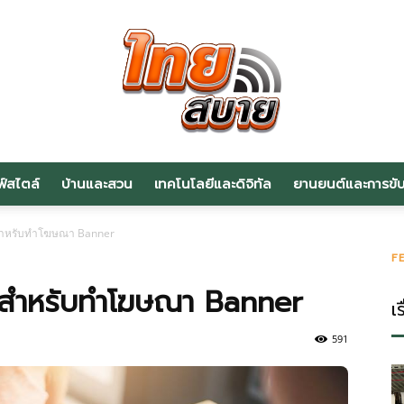
ฟ์สไตล์
บ้านและสวน
เทคโนโลยีและดิจิทัล
ยานยนต์และการขับข
สาระ
ุดสำหรับทำโฆษณา Banner
F
สุดสำหรับทำโฆษณา Banner
เร
น่า
591