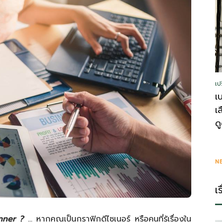
รู้
เป
วา
เ
เ
ด
ไร
N
เ
anner ?
… หากคุณเป็นกราฟิกดีไซเนอร์ หรือคนที่รู้เรื่องใน
ตี้