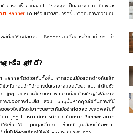
น์ในการทำชิ้นงานออนไลน์ของคุณเป็นอย่างมาก นั่นเพราะ
ณา Banner
ได้ หรือแม้ว่าสามารถขึ้นได้คุณภาพความคม
ทไฟล์ที่จะใช้ลงโฆษณา Bannerรวมถึงการตั้งค่าต่างๆ ว่า
ไทย
png
หรือ
.gif ดี?
สบาย(ดอท)คอม
า Bannerได้ด้วยกันทั้งสิ้น หากแต่จะมีข้อแตกต่างกันเล็ก
จกันก่อนว่าที่ว่าต่างนั้นเราอาจมองด้วยตาเปล่าได้ไม่ชัด
ดย .jpg จะเหมาะกับงานภาพขนาดค่อนข้างใหญ่ไฟล์จะถูก
ุณภาพของภาพไม่เสีย ส่วน .pngนั้นหากคุณใช้กับภาพที่มี
ดของไฟล์ใหญ่มากจนอาจเกินข้อจำกัดของแพลตฟอร์มที่
ั้นว่า .jpg ไม่เหมาะกับการทำมาทำโฆษณา Banner ขนาด
ได้ให้เลือกใช้ .pngจะดีกว่า ส่วนถ้าคุณต้องทำโฆษณา
ึ้นไปก็ควรเลือกใช้ไฟล์ .jpg จะเหมาะสมกว่า