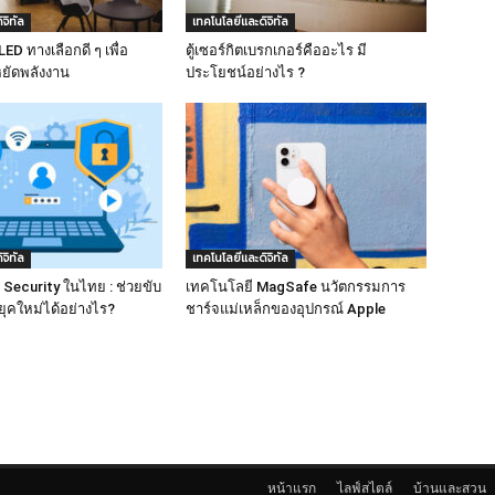
จิทัล
เทคโนโลยีและดิจิทัล
D ทางเลือกดี ๆ เพื่อ
ตู้เซอร์กิตเบรกเกอร์คืออะไร มี
ยัดพลังงาน
ประโยชน์อย่างไร ?
จิทัล
เทคโนโลยีและดิจิทัล
 Security ในไทย : ช่วยขับ
เทคโนโลยี MagSafe นวัตกรรมการ
จยุคใหม่ได้อย่างไร?
ชาร์จแม่เหล็กของอุปกรณ์ Apple
หน้าแรก
ไลฟ์สไตล์
บ้านและสวน