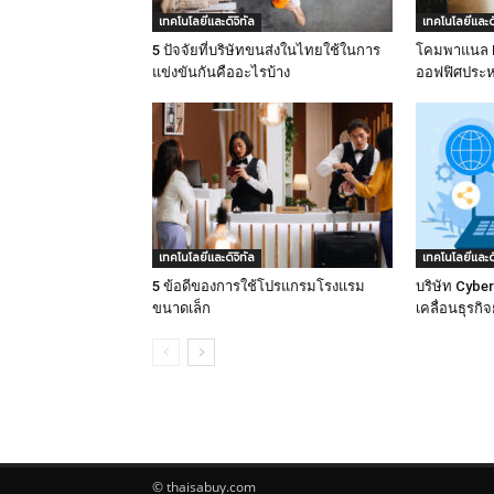
เทคโนโลยีและดิจิทัล
เทคโนโลยีและดิ
5 ปัจจัยที่บริษัทขนส่งในไทยใช้ในการ
โคมพาแนล LE
แข่งขันกันคืออะไรบ้าง
ออฟฟิศประห
เทคโนโลยีและดิจิทัล
เทคโนโลยีและดิ
5 ข้อดีของการใช้โปรแกรมโรงแรม
บริษัท Cyber
ขนาดเล็ก
เคลื่อนธุรกิ
© thaisabuy.com