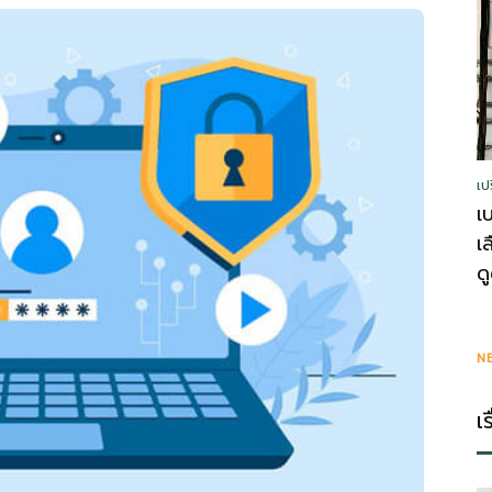
รู้
เป
วา
เ
เ
ด
ไร
N
เ
ตี้