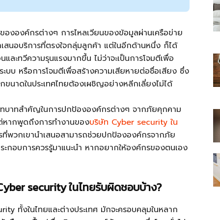
ูงสุดขององค์กรต่างๆ การไหลเวียนของข้อมูลผ่านเครือข่าย
สนอบริการที่ตรงใจกลุ่มลูกค้า แต่ในอีกด้านหนึ่ง ก็ได้
้อนและทวีความรุนแรงมากขึ้น ไม่ว่าจะเป็นการโจมตีเพื่อ
ไทย
บบ หรือการโจมตีเพื่อสร้างความเสียหายต่อชื่อเสียง ซึ่ง
รทุกขนาดในประเทศไทยต้องเผชิญอย่างหลีกเลี่ยงไม่ได้
ามีบทบาทสำคัญในการปกป้ององค์กรต่างๆ จากภัยคุกคาม
น แต่หากพูดถึงการทำงานของ
บริษัท Cyber security ใน
สบาย(ดอท)คอม
การที่พวกเขานำเสนอสามารถช่วยปกป้ององค์กรจากภัย
ที่ผู้ประกอบการควรรู้มาแนะนำ หากอยากให้องค์กรของตนเอง
ัท Cyber security ในไทยรับผิดชอบบ้าง?
urity ทั้งในไทยและต่างประเทศ มักจะครอบคลุมในหลาก