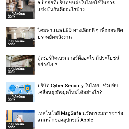
5 ปัจจัยที่บริษัทขนส่งในไทยใช้ในการ
แข่งขันกันคืออะไรบ้าง
เทคโนโลยีและ
ดิจิทัล
โคมพาแนล LED ทางเลือกดี ๆ เพื่อออฟฟิศ
ประหยัดพลังงาน
เทคโนโลยีและ
ดิจิทัล
ตู้เซอร์กิตเบรกเกอร์คืออะไร มีประโยชน์
อย่างไร ?
เทคโนโลยีและ
ดิจิทัล
บริษัท Cyber Security ในไทย : ช่วยขับ
เคลื่อนธุรกิจยุคใหม่ได้อย่างไร?
เทคโนโลยีและ
ดิจิทัล
เทคโนโลยี MagSafe นวัตกรรมการชาร์จ
แม่เหล็กของอุปกรณ์ Apple
เทคโนโลยีและ
ดิจิทัล