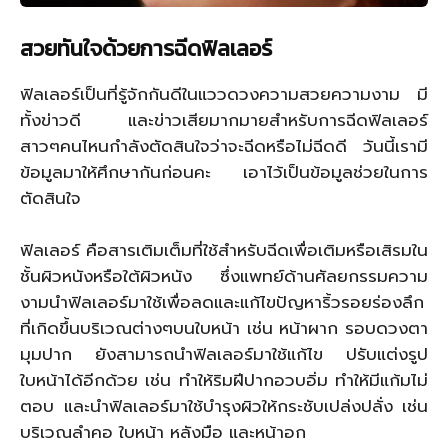
สวยทันใจด้วยการฉีดฟิลเลอร์
ฟิลเลอร์เป็นที่รู้จักกันดีในแววดวงความสวยความงาม มี
ทั้งข่าวดี และข่าวเสียมากมายสำหรับการฉีดฟิลเลอร์
สาวๆคนไหนกำลังตัดสินใจว่าจะฉีดหรือไม่ฉีดดี วันนี้เรามี
ข้อมูลมาให้ศึกษากันก่อนคะ เอาไว้เป็นข้อมูลช่วยในการ
ตัดสินใจ
ฟิลเลอร์ คือสารเติมเต็มที่ใช้สำหรับฉีดเพื่อเติมหรือเสิรมใน
ชั้นผิวหนังหรือใต้ผิวหนัง ซึ่งแพทย์ด้านศัลยกรรมความ
งามนำฟิลเลอร์มาใช้เพื่อลดและแก้ไขปัญหาริ้วรอยร่องลึก
ที่เกิดขึ้นบริเวณต่างๆบนใบหน้า เช่น หน้าผาก รอบดวงตา
มุมปาก ยังสามารถนำฟิลเลอร์มาใช้แก้ไข ปรับแต่งรูป
ใบหน้าได้อีกด้วย เช่น ทำให้ริมฝีปากอวบอิ่ม ทำให้มีแก้มไม่
ตอบ และนำฟิลเลอร์มาใช้บำรุงผิวให้กระชับเปล่งปลั่ง เช่น
บริเวณลำคอ ใบหน้า หลังมือ และหน้าอก