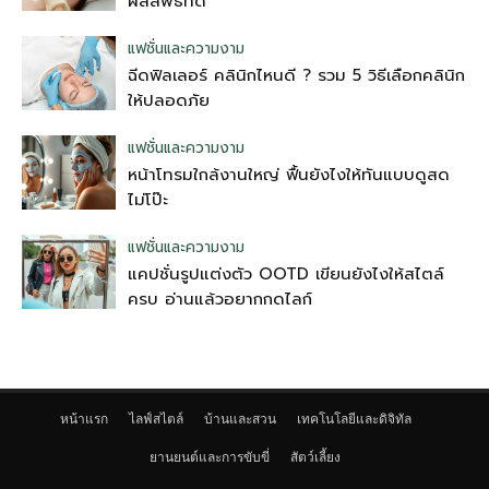
ผลลัพธ์ที่ดี
แฟชั่นและความงาม
ฉีดฟิลเลอร์ คลินิกไหนดี ? รวม 5 วิธีเลือกคลินิก
ให้ปลอดภัย
แฟชั่นและความงาม
หน้าโทรมใกล้งานใหญ่ ฟื้นยังไงให้ทันแบบดูสด
ไม่โป๊ะ
แฟชั่นและความงาม
แคปชั่นรูปแต่งตัว OOTD เขียนยังไงให้สไตล์
ครบ อ่านแล้วอยากกดไลก์
หน้าแรก
ไลฟ์สไตล์
บ้านและสวน
เทคโนโลยีและดิจิทัล
ยานยนต์และการขับขี่
สัตว์เลี้ยง