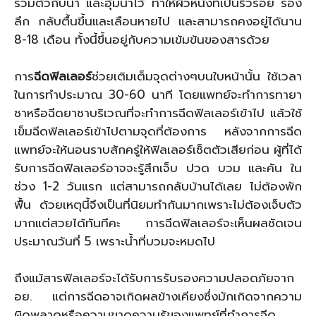
รวมตัวกับน้ำ และอุ้มน้ำไว้ ทำให้ผิวหนังที่เป็นริ้วรอย ร่อง
ลึก กลับตื้นขึ้นและเลือนหายไป และสามารถคงอยู่ได้นาน
8-18 เดือน ทั้งนี้ขึ้นอยู่กับความเข้มข้นของสารด้วย
การ
ฉีดฟิลเลอร์
ช่วยเติมเต็มจุดต่างๆบนใบหน้านั้น ใช้เวลา
ในการทำประมาณ 30-60 นาที โดยแพทย์จะทำการทายา
ชาหรือฉีดยาชาบริเวณที่จะทำการฉีดฟิลเลอร์เข้าไป แล้วใช้
เข็มฉีดฟิลเลอร์เข้าไปตามจุดที่ต้องการ หลังจากการฉีด
แพทย์จะให้นอนราบสักครู่ให้ฟิลเลอร์เซ็ตตัวเสียก่อน ผู้ที่ได้
รับการฉีดฟิลเลอร์อาจจะรู้สึกเจ็บ ปวด บวม และคัน ใน
ช่วง 1-2 วันแรก แต่สามารถกลับบ้านได้เลย ไม่ต้องพัก
ฟื้น ด้วยเหตุนี้จึงเป็นที่นิยมทำกันมากเพราะไม่ต้องเจ็บตัว
มากแต่สวยได้ทันทีคะ การฉีดฟิลเลอร์จะเห็นผลชัดเจน
ประมาณวันที่ 5 เพราะน้ำที่บวมจะหมดไป
ถึงแม้สารฟิลเลอร์จะได้รับการรับรองความปลอดภัยจาก
อย. แต่การฉีดอาจเกิดผลข้างเคียงซึ่งมักเกิดจากความ
ผิดพลาดหรือความขาดความรู้ของแพทย์ที่ทำการฉีด