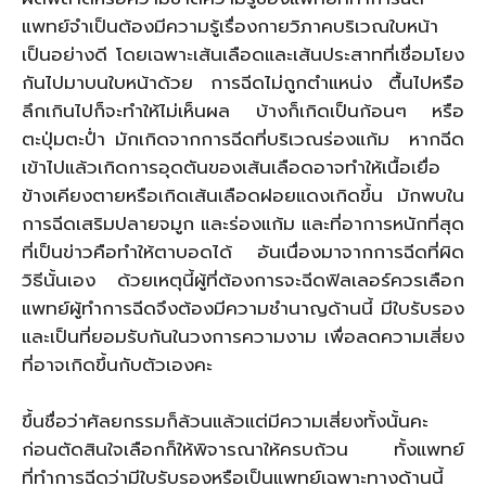
แพทย์จำเป็นต้องมีความรู้เรื่องกายวิภาคบริเวณใบหน้า
เป็นอย่างดี โดยเฉพาะเส้นเลือดและเส้นประสาทที่เชื่อมโยง
กันไปมาบนใบหน้าด้วย การฉีดไม่ถูกตำแหน่ง ตื้นไปหรือ
ลึกเกินไปก็จะทำให้ไม่เห็นผล บ้างก็เกิดเป็นก้อนๆ หรือ
ตะปุ่มตะป่ำ มักเกิดจากการฉีดที่บริเวณร่องแก้ม หากฉีด
เข้าไปแล้วเกิดการอุดตันของเส้นเลือดอาจทำให้เนื้อเยื่อ
ข้างเคียงตายหรือเกิดเส้นเลือดฝอยแดงเกิดขึ้น มักพบใน
การฉีดเสริมปลายจมูก และร่องแก้ม และที่อาการหนักที่สุด
ที่เป็นข่าวคือทำให้ตาบอดได้ อันเนื่องมาจากการฉีดที่ผิด
วิธีนั้นเอง ด้วยเหตุนี้ผู้ที่ต้องการจะฉีดฟิลเลอร์ควรเลือก
แพทย์ผู้ทำการฉีดจึงต้องมีความชำนาญด้านนี้ มีใบรับรอง
และเป็นที่ยอมรับกันในวงการความงาม เพื่อลดความเสี่ยง
ที่อาจเกิดขึ้นกับตัวเองคะ
ขึ้นชื่อว่าศัลยกรรมก็ล้วนแล้วแต่มีความเสี่ยงทั้งนั้นคะ
ก่อนตัดสินใจเลือกก็ให้พิจารณาให้ครบถ้วน ทั้งแพทย์
ที่ทำการฉีดว่ามีใบรับรองหรือเป็นแพทย์เฉพาะทางด้านนี้