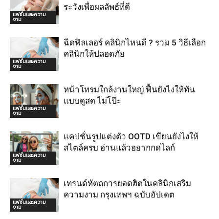
ระวังเพื่อผลลัพธ์ที่ดี
แฟชั่นและความ
งาม
ฉีดฟิลเลอร์ คลินิกไหนดี ? รวม 5 วิธีเลือก
คลินิกให้ปลอดภัย
แฟชั่นและความ
งาม
หน้าโทรมใกล้งานใหญ่ ฟื้นยังไงให้ทัน
แบบดูสด ไม่โป๊ะ
แฟชั่นและความ
งาม
แคปชั่นรูปแต่งตัว OOTD เขียนยังไงให้
สไตล์ครบ อ่านแล้วอยากกดไลก์
แฟชั่นและความ
งาม
เทรนด์หัตถการยอดฮิตในคลินิกเสริม
ความงาม กรุงเทพฯ ฉบับอัปเดต
แฟชั่นและความ
งาม