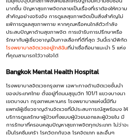
ในยุคปัจจุบันที่สภาพสังคมและเศรษฐกิจมีความซับซ้อน
มากขึ้น ปัญหาสุขภาพจิตกลายเป็นเรื่องที่เราต้องให้ความ
สำคัญอย่างจริงจัง การดูแลสุขภาพจิตเป็นสิ่งสำคัญไม่
แพ้การดูแลสุขภาพกาย หากคุณหรือคนใกล้ตัวกำลัง
ประสบปัญหาด้านสุขภาพจิต การเข้ารับการปรึกษาหรือ
รักษากับผู้เชี่ยวชาญเป็นทางเลือกที่ดีที่สุด วันนี้เรามีพิกัด
โรงพยาบาลจิตเวชอยู่ใกล้ฉัน
ที่น่าเชื่อถือมาแนะนำ 5 แห่ง
ที่คุณสามารถไว้วางใจได้
Bangkok Mental Health Hospital
โรงพยาบาลจิตเวชกรุงเทพ เฉพาะทางด้านจิตเวชชั้นนำ
ของประเทศไทย ตั้งอยู่ที่ถนนสุขุมวิท 101/1 แขวงบางนา
เขตบางนา กรุงเทพมหานคร โรงพยาบาลแห่งนี้มีทีม
แพทย์ผู้เชี่ยวชาญด้านจิตเวชที่มีประสบการณ์สูพร้อมง ให้
บริการดูแลรักษาผู้ป่วยทั้งแบบผู้ป่วยนอกและผู้ป่วยใน มี
การรักษาที่ครอบคลุมปัญหาสุขภาพจิตทุกประเภท ไม่ว่าจะ
เป็นโรคซึมเศร้า โรควิตกกังวล โรคจิตเภท และอื่นๆ