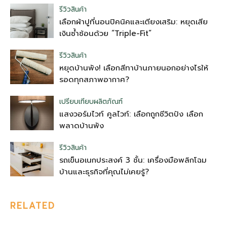
รีวิวสินค้า
เลือกผ้าปูที่นอนปิคนิคและเตียงเสริม: หยุดเสีย
เงินซ้ำซ้อนด้วย “Triple-Fit”
รีวิวสินค้า
หยุดบ้านพัง! เลือกสีทาบ้านภายนอกอย่างไรให้
รอดทุกสภาพอากาศ?
เปรียบเทียบผลิตภัณฑ์
แสงวอร์มไวท์ คูลไวท์: เลือกถูกชีวิตปัง เลือก
พลาดบ้านพัง
รีวิวสินค้า
รถเข็นอเนกประสงค์ 3 ชั้น: เครื่องมือพลิกโฉม
บ้านและธุรกิจที่คุณไม่เคยรู้?
RELATED