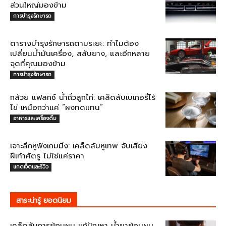
ส่วนใหญ่มองข้าม
การบำรุงรักษารถ
ตารางบำรุงรักษารถตามระยะ: ทำไมต้อง
เปลี่ยนน้ำมันเครื่อง, สลับยาง, และอีกหลาย
จุดที่คุณมองข้าม
การบำรุงรักษารถ
กล้วย แฟลกซ์ น้ำถั่วลูกไก่: เคล็ดลับเบเกอรี่ไร้
ไข่ เหนือกว่าแค่ “ผงทดแทน”
อาหารและเครื่องดื่ม
เจาะลึกหูฟังเกมมิ่ง: เคล็ดลับหูเทพ จับเสียง
ฝีเท้าศัตรู ไม่ใช่แค่ราคา
แกดเจ็ตและรีวิว
สาระน่ารู้ ยอดนิยม
เคล็ดลับการย้อมผม แก้ปัญหา น้ำยาย้อมผม