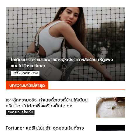
ไอเดียแมทช์กระเป๋าสะพายข้างผู้หญิงราคาหลักร้อย ให้ดูแพง
แบบไม่ต้องเปย์เยอะ
แฟชั่นและความงาม
บทความมาใหม่ล่าสุด
เจาะลึกความจริง: ทำเนยถั่วเองที่บ้านให้เนียน
กริบ โดยไม่ต้องพึ่งเครื่องปั่นไฮเทค
อาหารและเครื่องดื่ม
Fortuner แอร์ไม่เย็นฉ่ำ: จุดซ่อนเร้นที่ช่าง