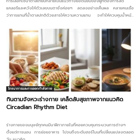
การเลือกใช้น้ำตาลเทียมกลายเป็นแนวทางยอดนิยมของผู้ที่ต้องการลด
แคลอรีและหวังให้ตัวเลขบนตาชั่งค่อยๆ ลดลงอย่างเห็นผล หลายคนเชื่อ
ว่าการแทนที่น้ำตาลปกติด้วยสารให้ความหวานแทน จะทำให้ควบคุมน้ำหนัก
ง่ายขึ้นโดยไม่ต้องลดความอยากกินของหวาน ทว่าเมื่อเวลาผ่านไป...
โภชนาการและการออกกำลังกาย
กินตามจังหวะร่างกาย เคล็ดลับสุขภาพจากแนวคิด
Circadian Rhythm Diet
ร่างกายของมนุษย์ทุกคนมีนาฬิกาภายในที่คอยควบคุมกระบวนการต่างๆ
ตั้งแต่การนอน การย่อยอาหาร ไปจนถึงระดับฮอร์โมนที่เปลี่ยนแปลงตลอด
วัน แนวคิด...