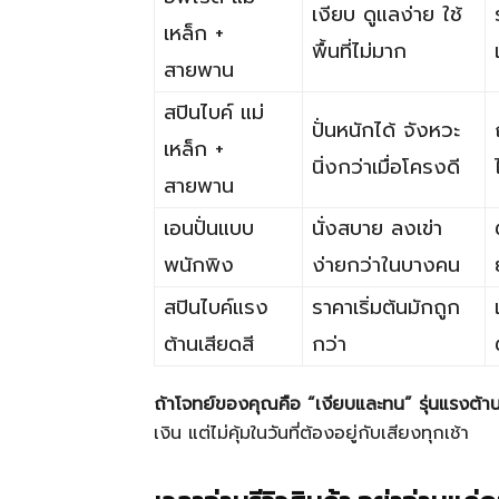
เงียบ ดูแลง่าย ใช้
เหล็ก +
พื้นที่ไม่มาก
สายพาน
สปินไบค์ แม่
ปั่นหนักได้ จังหวะ
เหล็ก +
นิ่งกว่าเมื่อโครงดี
สายพาน
เอนปั่นแบบ
นั่งสบาย ลงเข่า
พนักพิง
ง่ายกว่าในบางคน
สปินไบค์แรง
ราคาเริ่มต้นมักถูก
ต้านเสียดสี
กว่า
ถ้าโจทย์ของคุณคือ “เงียบและทน” รุ่นแรงต้าน
เงิน แต่ไม่คุ้มในวันที่ต้องอยู่กับเสียงทุกเช้า