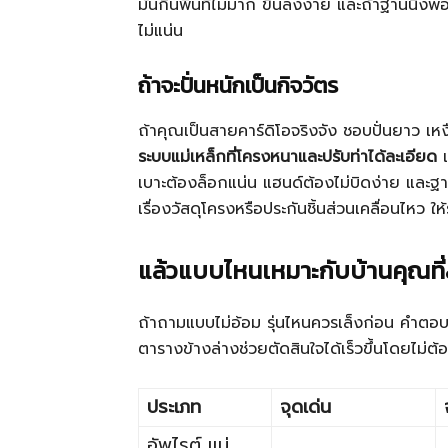
มันกินพื้นที่ไม่มาก ขึ้นลงง่าย และถ้าฐานนิ่ง
ไม่แน่น
ถ้าจะปั่นหนักเป็นกิจวัตร
ถ้าคุณเป็นสายคาร์ดิโอจริงจัง ชอบปั่นยาว เหง
ระบบแม่เหล็กที่โครงหนาและปรับท่าได้ละเอียด
เ
เบาะต้องล็อกแน่น แฮนด์ต้องไม่บิดง่าย และฐาน
เรื่องวัสดุโครงหรือประกันชิ้นส่วนเคลื่อนไหว ให้
แล้วแบบไหนเหมาะกับบ้านคุณที่
ถ้าถามแบบไม่อ้อม รุ่นไหนควรเล็งก่อน คำตอบไม่
ตารางข้างล่างช่วยตัดสินใจได้เร็วขึ้นโดยไม่ต
ประเภท
จุดเด่น
อัพไรต์ แม่