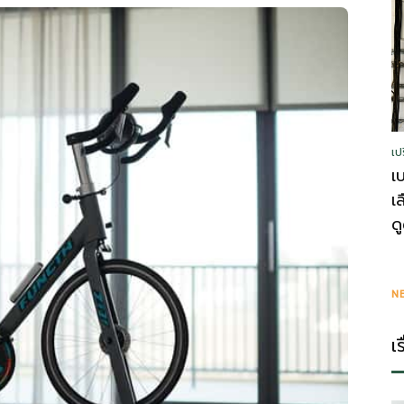
รู้
เป
วา
เ
เ
ด
ไร
N
เ
ตี้