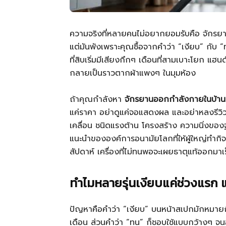
ความจริงที่หลายคนไม่อยากยอมรับคือ จักรย
แต่มันพังเพราะคุณซื้อจากคำว่า “เงียบ” กับ “ท
ที่สิบเริ่มมีเสียงกึกๆ เดือนที่สามเบาะโยก แฮ
กลายเป็นราวตากผ้าแพงๆ ในมุมห้อง
ถ้าคุณกำลังหา
จักรยานออกกำลังกายในบ้าน
แค่ราคา อย่าดูแค่จอแสดงผล และอย่าหลงรีวิว 5
เคลื่อน ชนิดแรงต้าน โครงสร้าง ความนิ่งของ
แนะนำขององค์การอนามัยโลกที่ให้ผู้ใหญ่ทำก
สัปดาห์ เครื่องที่ไม่ทนพอจะเผยธาตุแท้ออกมาเ
ทำไมหลายรุ่นเงียบแค่ช่วงแรก แ
ปัญหาคือคำว่า “เงียบ” บนหน้าสเปกมักหมายถึ
เดือน ส่วนคำว่า “ทน” ก็ชอบใช้แบบกว้างๆ จนอ