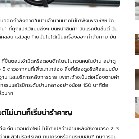
านออกกำลังกายในบ้านจำนวนมากไม่ได้พังเพราะใช้หนัก
น” ที่ถูกแปะไว้แบบส่งๆ บนหน้าสินค้า วันแรกปั่นลื่นดี วัน
นด์คลอน แล้วสุดท้ายมันไม่ได้เป็นเครื่องออกกำลังกาย มัน
ไทย
ที่ปั่นตอนเช้ามืดหรือตอนดึกโดยไม่กวนคนในบ้าน อย่าดู
 ดาวจากคนที่เพิ่งแกะกล่อง สิ่งที่ต้องดูจริงคือระบบขับ
ฐาน และบริการหลังการขาย เพราะถ้าจะปั่นต่อเนื่องตามคำ
สบาย(ดอท)คอม
ิจกรรมแอโรบิกระดับปานกลางอย่างน้อย 150 นาทีต่อ
ร็วมาก
ต่ไม่นานก็เริ่มน่ารำคาญ
งเงียบตอนยังใหม่ ไม่ได้แปลว่าเงียบหลังใช้งานจริง 2-3
่านแล้วไม่รู้อะไรเลย ทนโครงหรือทนระบบขับ? ทนการปั่น