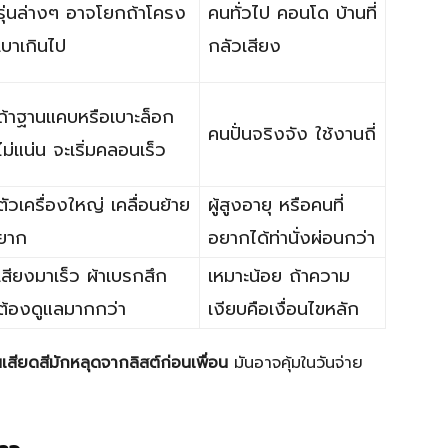
รุ่นล่างๆ อาจโยกถ้าโครง
คนทั่วไป คอนโด บ้านที่
เบาเกินไป
กลัวเสียง
ถ้าฐานแคบหรือเบาะล็อก
คนปั่นจริงจัง ใช้งานถี่
ไม่แน่น จะเริ่มคลอนเร็ว
ตัวเครื่องใหญ่ เคลื่อนย้าย
ผู้สูงอายุ หรือคนที่
ยาก
อยากได้ท่านั่งผ่อนกว่า
เสียงมาเร็ว ผ้าเบรกสึก
เหมาะน้อย ถ้าความ
ต้องดูแลมากกว่า
เงียบคือเงื่อนไขหลัก
เสียดสีมักหลุดจากลิสต์ก่อนเพื่อน
มันอาจคุ้มในวันจ่าย