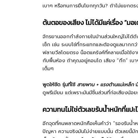
เบาๆ หรือทนการยืนโยกทุกวัน? ถ้าไม่แยกตรงนี้
ต้นตอของเสียง ไม่ได้มีแค่เรื่อง “มอเ
จักรยานออกกำลังกายในบ้านส่วนใหญ่ไม่ได้ดังเพ
เช็ก เช่น ระบบโซ่ที่กระแทกและต้องดูแลมากก
ฟลายวีลโดยตรง น็อตแคร้งค์ที่คลายเมื่อใช้งาน
กับพื้นห้อง ถ้าคุณอยู่คอนโด เสียง “กึก” เบ
เต็มๆ
พูดให้ชัด รุ่นที่ใช้
สายพาน + แรงต้านแม่เหล็ก
ม
ดูพรีเมียม แต่เพราะมันมีชิ้นส่วนที่ก่อเสียง
ความทนไม่ใช่ตัวเลขรับน้ำหนักที่แปะ
อีกจุดที่คนพลาดหนักคือเห็นคำว่า “รองรับน้ำหน
ปัญหา ความจริงมันไม่ง่ายแบบนั้น ตัวเลขนี้มักเ