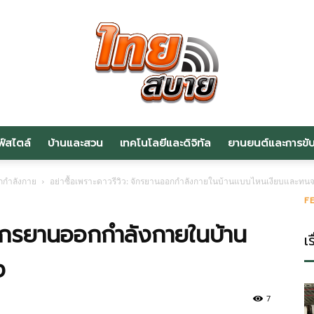
ฟ์สไตล์
บ้านและสวน
เทคโนโลยีและดิจิทัล
ยานยนต์และการขับข
สาระ
กำลังกาย
อย่าซื้อเพราะดาวรีวิว: จักรยานออกกำลังกายในบ้านแบบไหนเงียบและทนจ
F
 จักรยานออกกำลังกายในบ้าน
เร
ง
น่า
7