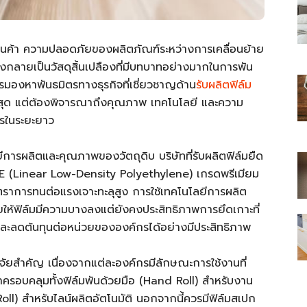
ินค้า ความปลอดภัยของผลิตภัณฑ์ระหว่างการเคลื่อนย้าย
จึงกลายเป็นวัสดุสิ้นเปลืองที่มีบทบาทอย่างมากในการพัน
ารมองหาพันธมิตรทางธุรกิจที่เชี่ยวชาญด้าน
รับผลิตฟิล์ม
ไทย
ูกที่สุด แต่ต้องพิจารณาถึงคุณภาพ เทคโนโลยี และความ
กรในระยะยาว
ารผลิตและคุณภาพของวัตถุดิบ บริษัทที่รับผลิตฟิล์มยืด
E (Linear Low-Density Polyethylene) เกรดพรีเมียม
สบาย(ดอท)คอม
มีอัตราการทนต่อแรงเจาะทะลุสูง การใช้เทคโนโลยีการผลิต
ยให้ฟิล์มมีความบางลงแต่ยังคงประสิทธิภาพการยึดเกาะที่
ละลดต้นทุนต่อหน่วยขององค์กรได้อย่างมีประสิทธิภาพ
ัยสำคัญ เนื่องจากแต่ละองค์กรมีลักษณะการใช้งานที่
ค้าครอบคลุมทั้งฟิล์มพันด้วยมือ (Hand Roll) สำหรับงาน
oll) สำหรับไลน์ผลิตอัตโนมัติ นอกจากนี้ควรมีฟิล์มสเปก