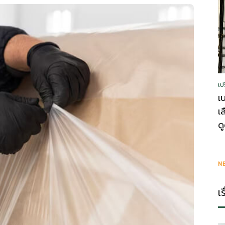
รู้
เป
วา
เ
เ
ด
ไร
N
เ
ตี้