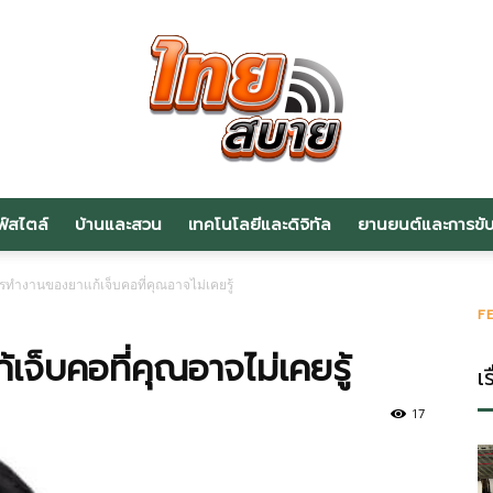
ฟ์สไตล์
บ้านและสวน
เทคโนโลยีและดิจิทัล
ยานยนต์และการขับข
สาระ
รทำงานของยาแก้เจ็บคอที่คุณอาจไม่เคยรู้
F
จ็บคอที่คุณอาจไม่เคยรู้
เร
น่า
17