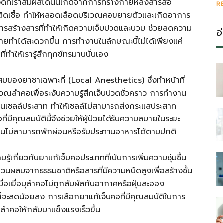
่เราสัมผัสได้นั้นเกิดจากการที่ร่างกายหลั่งสารสื่อ
R
ิดเชื้อ ทำให้หลอดเลือดบริเวณคอขยายตัวและเกิดอาการ
้งการสร้างสารที่ทำให้เกิดความเจ็บปวดและบวม ช่วยลดความ
อ
ายทำได้สะดวกขึ้น การทำงานในลักษณะนี้ไม่ได้เพียงแค่
ำให้เรารู้สึกทุกข์ทรมานนั่นเอง
มของยาชาเฉพาะที่ (Local Anesthetics) ซึ่งทำหน้าที่
ณลำคอเพื่อระงับความรู้สึกเจ็บปวดชั่วคราว การทำงาน
ในเซลล์ประสาท ทำให้เซลล์ไม่สามารถส่งกระแสประสาท
่มีคุณสมบัตินี้จึงช่วยให้ผู้ป่วยได้รับความสบายในระยะ
แรงจนไม่สามารถพักผ่อนหรือรับประทานอาหารได้ตามปกติ
้เกี่ยวกับยาแก้เจ็บคอประเภทที่เน้นการเพิ่มความชุ่มชื้น
่วนผสมจากธรรมชาติหรือสารที่มีความหนืดสูงเพื่อสร้างชั้น
มื่อเยื่อบุลำคอไม่ถูกสัมผัสกับอากาศหรือฝุ่นละออง
ะลดน้อยลง การเลือกยาแก้เจ็บคอที่มีคุณสมบัติในการ
ุลำคอให้กลับมาแข็งแรงเร็วขึ้น