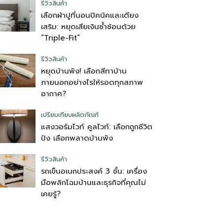
รีวิวสินค้า
เลือกผ้าปูที่นอนปิคนิคและเตียง
เสริม: หยุดเสียเงินซ้ำซ้อนด้วย
“Triple-Fit”
รีวิวสินค้า
หยุดบ้านพัง! เลือกสีทาบ้าน
ภายนอกอย่างไรให้รอดทุกสภาพ
อากาศ?
เปรียบเทียบผลิตภัณฑ์
แสงวอร์มไวท์ คูลไวท์: เลือกถูกชีวิต
ปัง เลือกพลาดบ้านพัง
รีวิวสินค้า
รถเข็นอเนกประสงค์ 3 ชั้น: เครื่อง
มือพลิกโฉมบ้านและธุรกิจที่คุณไม่
เคยรู้?