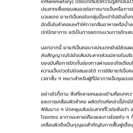
inflammatory) โดยปกติแล้วความรู้สึกเจ็บปวดที
ประสาทเพื่อตอบสนองต่อการบาดเจ็บหรือการต
บวมแดง ยาแก้เจ็บคอในกลุ่มนี้จะเข้าไปยับยั
อัดอั้นในลำคอและทำให้การกลืนอาหารหรือน้ำล
ปกปิดอาการ แต่เป็นการลดกระบวนการอักเสบที่ท
นอกจากนี้ ยาแก้เจ็บคอบางประเภทยังมีส่วนผส
ส่งสัญญาณไปยังเส้นประสาทส่วนปลายในบริเว
ของมันคือการปิดกั้นช่องทางผ่านของโซเดียม
ความเจ็บปวดไปยังสมองได้ การใช้ยาแก้เจ็บคอที
เวลาสั้น ๆ เหมาะสำหรับผู้ที่มีอาการเจ็บรุน
อย่างไรก็ตาม สิ่งที่หลายคนมองข้ามคือบทความรู
และการเคลือบผิวลำคอ ผลิตภัณฑ์เหล่านี้มักมีส
ฟิล์มบาง ๆ ปกคลุมเส้นประสาทที่ไวต่อสิ่งเร้า เ
โดยตรง อาการระคายเคืองและการไอแห้ง ๆ ก็จ
เคลือบผิวจึงเป็นกุญแจสำคัญในการฟื้นฟูเยื่อบ