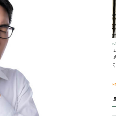
รู้
เป
วา
เ
เ
ด
ไร
N
เ
ตี้