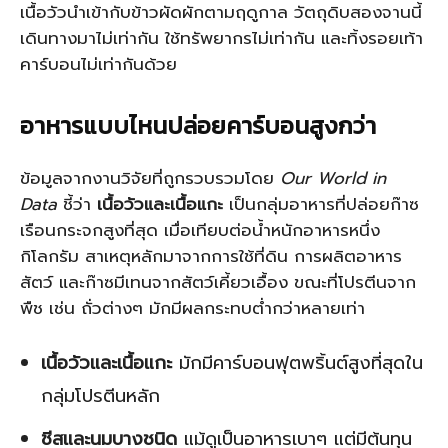
เนื้อวัวนำเข้ากับข้าวผัดผักตามฤดูกาล วัตถุดิบสองจานนี้
เดินทางมาไม่เท่ากัน ใช้ทรัพยากรไม่เท่ากัน และทิ้งรอยเท้า
คาร์บอนไม่เท่ากันด้วย
อาหารแบบไหนปล่อยคาร์บอนสูงกว่า
ข้อมูลจากงานวิจัยที่ถูกรวบรวมโดย
Our World in
Data
ชี้ว่า
เนื้อวัวและเนื้อแกะ
เป็นกลุ่มอาหารที่ปล่อยก๊าซ
เรือนกระจกสูงที่สุด เมื่อเทียบต่อน้ำหนักอาหารหนึ่ง
กิโลกรัม สาเหตุหลักมาจากการใช้ที่ดิน การผลิตอาหาร
สัตว์ และก๊าซมีเทนจากสัตว์เคี้ยวเอื้อง ขณะที่โปรตีนจาก
พืช เช่น ถั่วต่างๆ มักมีผลกระทบต่ำกว่าหลายเท่า
เนื้อวัวและเนื้อแกะ
มักมีคาร์บอนฟุตพริ้นต์สูงที่สุดใน
กลุ่มโปรตีนหลัก
ชีสและนมบางชนิด
แม้ดูเป็นอาหารเบาๆ แต่มีต้นทุน