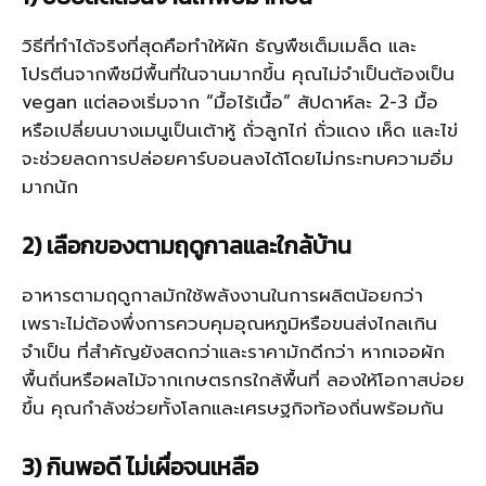
วิธีที่ทำได้จริงที่สุดคือทำให้ผัก ธัญพืชเต็มเมล็ด และ
โปรตีนจากพืชมีพื้นที่ในจานมากขึ้น คุณไม่จำเป็นต้องเป็น
vegan แต่ลองเริ่มจาก “มื้อไร้เนื้อ” สัปดาห์ละ 2-3 มื้อ
หรือเปลี่ยนบางเมนูเป็นเต้าหู้ ถั่วลูกไก่ ถั่วแดง เห็ด และไข่
จะช่วยลดการปล่อยคาร์บอนลงได้โดยไม่กระทบความอิ่ม
มากนัก
2) เลือกของตามฤดูกาลและใกล้บ้าน
อาหารตามฤดูกาลมักใช้พลังงานในการผลิตน้อยกว่า
เพราะไม่ต้องพึ่งการควบคุมอุณหภูมิหรือขนส่งไกลเกิน
จำเป็น ที่สำคัญยังสดกว่าและราคามักดีกว่า หากเจอผัก
พื้นถิ่นหรือผลไม้จากเกษตรกรใกล้พื้นที่ ลองให้โอกาสบ่อย
ขึ้น คุณกำลังช่วยทั้งโลกและเศรษฐกิจท้องถิ่นพร้อมกัน
3) กินพอดี ไม่เผื่อจนเหลือ