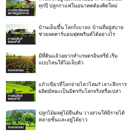
ทุกปี ปลูกกาแฟในอนาคตต้องคิดใหม่
ภาวะโลกร้อนและ
สภาพภูมิอากาศ
บ้านเย็นขึ้น โลกก็เบาลง: บ้านที่อยู่สบาย
ช่วยลดคาร์บอนฟุตพรินต์ได้อย่างไร
การอนุรักษ์
ธรรมชาติ
มีที่ดินแล้วอยากทำเกษตรอินทรีย์ เริ่ม
แบบไหนให้ไม่เจ็บตัว
เกษตรกรรม
แก้วเขียวที่โลกจ่ายไหวไหม? เจาะลึกการ
ผลิตมัทฉะเป็นมิตรกับโลกจริงหรือเปล่า
การอนุรักษ์
ธรรมชาติ
ปลูกไม้ผลคู่ไม้ยืนต้น วางสวนให้มีรายได้
หลายชั้นและอยู่ได้ยาว
เกษตรกรรม