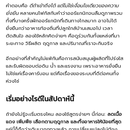
คำตอบคือ
ดีถ้าเข้าถึงได้ แต่ไม่ใช่เงื่อนไขเดียวของความ
ยั่งยืน
หลายคนโฟกัสกับคำว่าออร์แกนิกจนลืมดูภาพรวม
ทั้งที่บางครั้งผักออร์แกนิกที่เดินทางไกลมาก อาจไม่ได้
ยั่งยืนกว่าอาหารท้องถิ่นที่ปลูกใกล้บ้านเสมอไป เวลา
ตัดสินใจ ลองใช้หลักคิดง่ายๆ คือดูร่วมกันทั้งแหล่งที่มา
ระยะทาง วิธีผลิต ฤดูกาล และปริมาณที่เราจะกินจริง
อีกอย่างที่สำคัญไม่แพ้กันคือการสนับสนุนผู้ผลิตที่โปร่งใส
และรับผิดชอบต่อดิน น้ำ และแรงงาน เพราะอาหารยั่งยืน
ไม่ใช่แค่เรื่องคาร์บอน แต่คือเรื่องของระบบที่ดีต่อคนทั้ง
ห่วงโซ่
เริ่มอย่างไรดีในสัปดาห์นี้
ถ้ายังไม่รู้จะเริ่มตรงไหน ลองใช้สูตรง่ายๆ นี้ก่อน:
ลดเนื้อ
แดง เพิ่มพืช เลือกตามฤดูกาล และทิ้งอาหารให้น้อยที่สุด
แค่นี้ก็ถือว่าเดินมาถูกทางแล้ว การเปลี่ยนแปลงไม่ต้อง