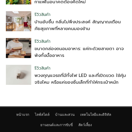
กาแฟในอนาคตต้องคิดใหม่
รีวิวสินค้า
บ้านอับชื้น กลิ่นไม่พึงประสงค์ สัญญาณเตือน
ภัยสุขภาพที่หลายคนมองข้าม
รีวิวสินค้า
ขนาดกล่องถนอมอาหาร: แค่กะด้วยสายตา อาจ
พังทั้งมื้ออาหาร
รีวิวสินค้า
พวงกุญแจรถที่มีทั้งไฟ LED และที่เปิดขวด ใช้คุ้ม
จริงไหม หรือแค่ของชิ้นเล็กที่ทำให้กระเป๋าหนัก
หน้าแรก
ไลฟ์สไตล์
บ้านและสวน
เทคโนโลยีและดิจิทัล
ยานยนต์และการขับขี่
สัตว์เลี้ยง