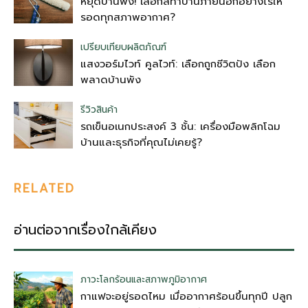
หยุดบ้านพัง! เลือกสีทาบ้านภายนอกอย่างไรให้
รอดทุกสภาพอากาศ?
เปรียบเทียบผลิตภัณฑ์
แสงวอร์มไวท์ คูลไวท์: เลือกถูกชีวิตปัง เลือก
พลาดบ้านพัง
รีวิวสินค้า
รถเข็นอเนกประสงค์ 3 ชั้น: เครื่องมือพลิกโฉม
บ้านและธุรกิจที่คุณไม่เคยรู้?
RELATED
อ่านต่อจากเรื่องใกล้เคียง
ภาวะโลกร้อนและสภาพภูมิอากาศ
กาแฟจะอยู่รอดไหม เมื่ออากาศร้อนขึ้นทุกปี ปลูก