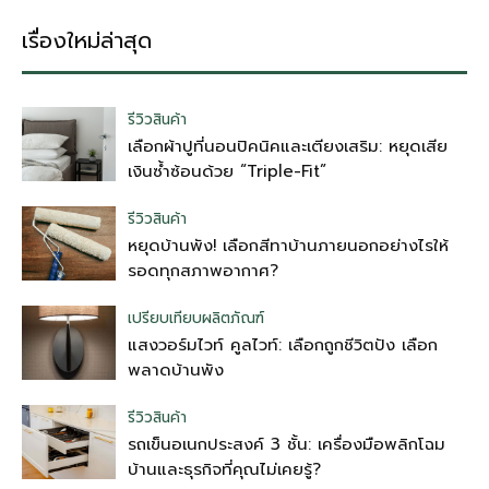
เรื่องใหม่ล่าสุด
รีวิวสินค้า
เลือกผ้าปูที่นอนปิคนิคและเตียงเสริม: หยุดเสีย
เงินซ้ำซ้อนด้วย “Triple-Fit”
รีวิวสินค้า
หยุดบ้านพัง! เลือกสีทาบ้านภายนอกอย่างไรให้
รอดทุกสภาพอากาศ?
เปรียบเทียบผลิตภัณฑ์
แสงวอร์มไวท์ คูลไวท์: เลือกถูกชีวิตปัง เลือก
พลาดบ้านพัง
รีวิวสินค้า
รถเข็นอเนกประสงค์ 3 ชั้น: เครื่องมือพลิกโฉม
บ้านและธุรกิจที่คุณไม่เคยรู้?