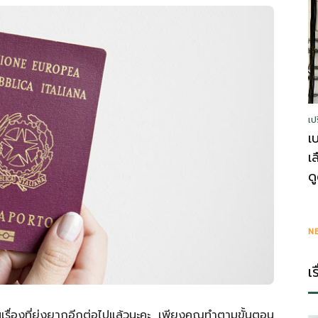
รู้
เป
วา
เ
เ
ด
ไร
N
เ
ป็นเรื่องที่ยุ่งยากอีกต่อไปแล้วนะคะ เพียงคุณทำตามขั้นตอน
ตี้