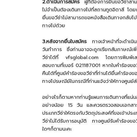
2.ดำเนินการสมัคร
ผู้ที่ต้องการยื่นขอวีซ่าสา
ไม่จำเป็นต้องเดินทางไปที่สถานทูตอิตาลี โดยกา
ยื่นขอวีซ่าไม่สามารถขอหนังสือเดินทางกลับไป
ทางไปด้วย
3.หลังจากยื่นใบสมัคร
ทางเจ้าหน้าที่จะดำเนิ
วันทำการ ซึ่งท่านอาจจะถูกเรียกสัมภาษณ์เพิ
วีซ่าได้ที่ vfsglobal.com โดยการพิมพ์เลข
สอบถามที่เบอร์ 021187001 หากใบคำร้องขอวี
คืนได้ที่ศูนย์คำร้องขอวีซ่าที่ท่านได้ยื่นคำร้อ
ทางไปรษณีย์ในกรณีที่ท่านแจ้งว่าให้ทางศูนย
อย่างไรก็ตามหากท่านรู้แผนการเดินทางที่แ
อย่างน้อย 15 วัน และควรตรวจสอบเอกสารที
ประเภทวีซ่าให้ตรงกับวัตถุประสงค์ที่ขอเข้าป
วีซ่าไม่ได้รับการอนุมัติ ทางศูนย์รับคำร้องขอ
ใดๆก็ตามนะคะ