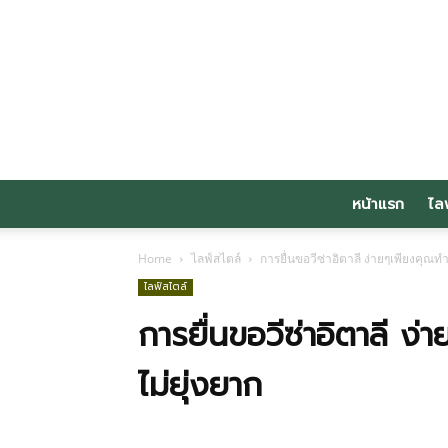
หน้าแรก
ไล
Home
ไลฟ์สไตล์
การยื่นขอวีซ่าอิตาลี ง่ายๆเพียงคุณท
ไลฟ์สไตล์
การยื่นขอวีซ่าอิตาลี ง
ไม่ยุ่งยาก