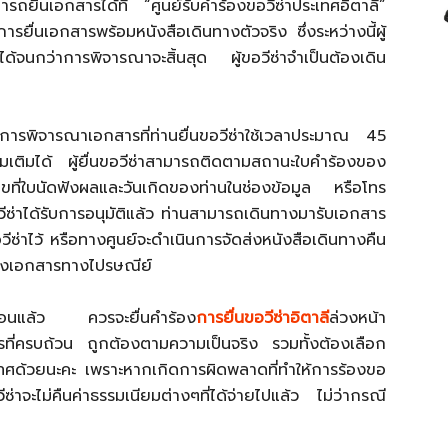
มารถยื่นเอกสารได้ที่ “ศูนย์รับคำร้องขอวีซ่าประเทศอิตาลี”
รยื่นเอกสารพร้อมหนังสือเดินทางตัวจริง ซึ่งระหว่างนี้ผู้
ได้จนกว่าการพิจารณาจะสิ้นสุด ผู้ขอวีซ่าจำเป็นต้องเดิน
นการพิจารณาเอกสารที่ท่านยื่นขอวีซ่าใช้เวลาประมาณ 45
่มเติมได้ ผู้ยื่นขอวีซ่าสามารถติดตามสถานะใบคำร้องของ
ที่ใบนัดฟังผลและวันเกิดของท่านในช่องข้อมูล หรือโทร
ซ่าได้รับการอนุมัติแล้ว ท่านสามารถเดินทางมารับเอกสาร
งขอวีซ่าไว้ หรือทางศูนย์จะดำเนินการจัดส่งหนังสือเดินทางคืน
์ส่งเอกสารทางไปรษณีย์
น่นอนแล้ว ควรจะยื่นคำร้อง
การยื่นขอวีซ่าอิตาลี
ล่วงหน้า
่ครบถ้วน ถูกต้องตามความเป็นจริง รวมทั้งต้องเลือก
ระเทศด้วยนะคะ เพราะหากเกิดการผิดพลาดที่ทำให้การร้องขอ
วีซ่าจะไม่คืนค่าธรรมเนียมต่างๆที่ได้จ่ายไปแล้ว ไม่ว่ากรณี