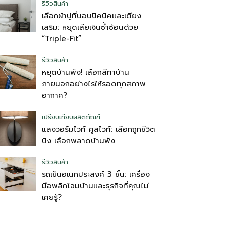
รีวิวสินค้า
เลือกผ้าปูที่นอนปิคนิคและเตียง
เสริม: หยุดเสียเงินซ้ำซ้อนด้วย
“Triple-Fit”
รีวิวสินค้า
หยุดบ้านพัง! เลือกสีทาบ้าน
ภายนอกอย่างไรให้รอดทุกสภาพ
อากาศ?
เปรียบเทียบผลิตภัณฑ์
แสงวอร์มไวท์ คูลไวท์: เลือกถูกชีวิต
ปัง เลือกพลาดบ้านพัง
รีวิวสินค้า
รถเข็นอเนกประสงค์ 3 ชั้น: เครื่อง
มือพลิกโฉมบ้านและธุรกิจที่คุณไม่
เคยรู้?