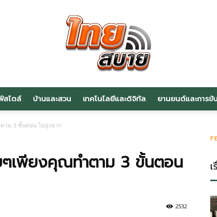
ฟ์สไตล์
บ้านและสวน
เทคโนโลยีและดิจิทัล
ยานยนต์และการขับข
สาระ
ำตาม 3 ขั้นตอน ไม่ยุ่งยาก
F
่ายๆเพียงคุณทำตาม 3 ขั้นตอน
เร
น่า
2532