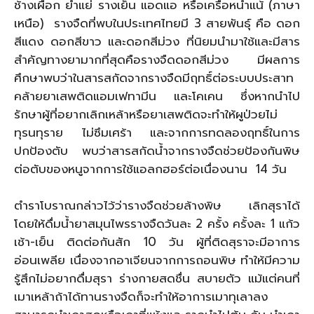
ช้างเผือก ย้ำแย่ รางเย็น แอดแอ หรือเครือหน่ำแน้ (ภาษา
เหนือ) รางจืดที่พบในประเทศไทยมี 3 สายพันธุ์ คือ ดอก
สีแดง ดอกสีขาว และดอกสีม่วง ที่นิยมนำมาใช้และมีสาร
สำคัญทางยามากที่สุดคือรางจืดดอกสีม่วง มีผลการ
ศึกษาพบว่าในสารสกัดจากรางจืดมีฤทธิ์ต่อระบบประสาท
คล้ายยาเสพติดแอมเฟทามีน และโคเคน ซึ่งหากนำไป
รักษาผู้ที่อยากเลิกเหล้าหรือยาเสพติดจะทำให้ผูป่วยไม่
ทุรนทุราย ไม่ซึมเศร้า และจากการทดลองฤทธิ์ในการ
ปกป้องตับ พบว่าสารสกัดน้ำจากรางจืดช่วยป้องกันพิษ
ต่อตับของหนูจากการใช้แอลกฮอร์ต่อเนื่องนาน 14 วัน
ตำราโบราณกล่าวไว้ว่ารางจืดช่วยล้างพิษ เลิกสุราได้
โดยให้ดื่มน้ำยาสมุนไพรรางจืดวันละ 2 ครั้ง ครั้งละ 1 แก้ว
เช้า-เย็น ติดต่อกันสัก 10 วัน ผู้ที่ติดสุราจะมีอาการ
อ่อนเพลีย เนื่องจากอาเจียนจากการถอนพิษ ทำให้มีความ
รู้สึกไม่อยากดื่มสุรา ร่างกายสดชื่น สบายตัว แม้แต่คนที่
เมาเหล้าถ้าได้ทานรางจืดก็จะทำให้อาการเมาทุเลาลง