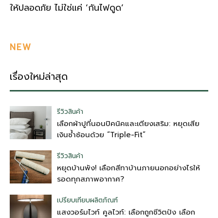
ให้ปลอดภัย ไม่ใช่แค่ ‘กันไฟดูด’
NEW
เรื่องใหม่ล่าสุด
รีวิวสินค้า
เลือกผ้าปูที่นอนปิคนิคและเตียงเสริม: หยุดเสีย
เงินซ้ำซ้อนด้วย “Triple-Fit”
รีวิวสินค้า
หยุดบ้านพัง! เลือกสีทาบ้านภายนอกอย่างไรให้
รอดทุกสภาพอากาศ?
เปรียบเทียบผลิตภัณฑ์
แสงวอร์มไวท์ คูลไวท์: เลือกถูกชีวิตปัง เลือก