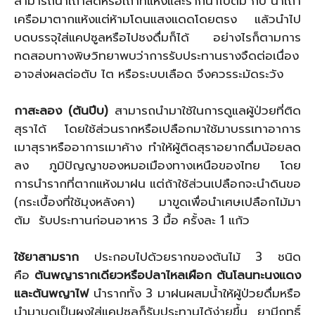
สามารถนำเถาสดหรือเถาที่แห้งและรากนำไปต้ม กับ นำเถา
เครือมาตากแห้งแต่ห้ามโดนแสงแดดโดยตรง แล้วนำไป
บดบรรจุใส่แคปซูลหรือไปชงดื่มก็ได้ อย่างไรก็ตามการ
ทดสอบทางพิษวิทยาพบว่าการรับประทานรางจืดต่อเนื่อง
อาจส่งผลต่อตับ ไต หรือระบบเลือด จึงควรระมัดระวัง
กาสะลอง (ต้นปีบ)
สามารถนำมาใช้ในการดูแลผู้ป่วยที่ติด
สุราได้ โดยใช้ส่วนรากหรือเปลือกมาใช้มาบรรเทาอาการ
เมาสุราหรืออาการเมาค้าง ทำให้ผู้ติดสุราอยากดื่มน้อยลด
ลง ภูมิปัญญาของหมอเมืองทางเหนือของไทย โดย
การนำรากที่ตากแห้งมาฝน แต่ถ้าใช้ส่วนเปลือกจะนำดินขอ
(กระเบื้องที่ใช้มุงหลังคา) มาขูดเพื่อนำเศษเปลือกไม้มา
ต้ม รับประทานก่อนอาหาร 3 มื้อ ครั้งละ 1 แก้ว
ใช้ยาสามราก
ประกอบไปด้วยรากของต้นไม้ 3 ชนิด
คือ
ต้นพญารากเดียวหรือปลาไหลเผือก ต้นโลนทะนงแดง
และต้นพญาไฟ
นำรากทั้ง 3 มาฝนผสมน้ำให้ผู้ป่วยดื่มหรือ
นำมาบดเป็นผงใส่แคปซูลก็รับประทานได้ง่ายขึ้น ยามีฤทธิ์