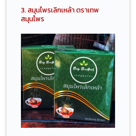
3. สมุนไพรเลิกเหล้า ตราเทพ
สมุนไพร