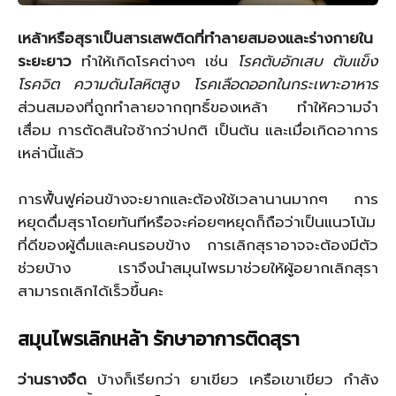
เหล้าหรือสุราเป็นสารเสพติดที่ทำลายสมองและร่างกายใน
ระยะยาว
ทำให้เกิดโรคต่างๆ เช่น
โรคตับอักเสบ ตับแข็ง
โรคจิต ความดันโลหิตสูง โรคเลือดออกในกระเพาะอาหาร
ส่วนสมองที่ถูกทำลายจากฤทธิ์ของเหล้า ทำให้ความจำ
เสื่อม การตัดสินใจช้ากว่าปกติ เป็นต้น และเมื่อเกิดอาการ
เหล่านี้แล้ว
การฟื้นฟูค่อนข้างจะยากและต้องใช้เวลานานมากๆ การ
หยุดดื่มสุราโดยทันทีหรือจะค่อยๆหยุดก็ถือว่าเป็นแนวโน้ม
ที่ดีของผู้ดื่มและคนรอบข้าง การเลิกสุราอาจจะต้องมีตัว
ช่วยบ้าง เราจึงนำสมุนไพรมาช่วยให้ผู้อยากเลิกสุรา
สามารถเลิกได้เร็วขึ้นคะ
สมุนไพรเลิกเหล้า รักษาอาการติดสุรา
ว่านรางจืด
บ้างก็เรียกว่า ยาเขียว เครือเขาเขียว กำลัง