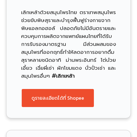
เลิกเหล้าด้วยสมุนไพรไทย ตราเทพสมุนไพร
ช่วยขับพิษสุราและบำรุงฟื้นฟูร่างกายจาก
พิษแอลกอฮอล์ ปลอดภัยไม่มีอันตรายและ
ควบคุมการผลิตจากแพทย์แผนไทยที่ได้รับ
การรับรองมาตรฐาน มีส่วนผสมของ
สมุนไพรที่ออกฤทธิ์ทำให้ลดอาการอยากดื่ม
สุราหลายชนิดอาทิ ม่านพระอินทร์ ไต่บ๋วย
เอี้ยว เฉี่ยผี่เช่า ผักโขมแดง บั่วปั่วเช่า และ
สมุนไพรอื่นๆ
#เลิกเหล้า
ดูรายละเอียดได้ที่ Shopee