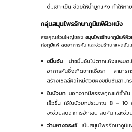
ดื่มเช้า-เย็น ช่วยให้น้ำมูกแห้ง ทำให้หา
กลุ่มสมุนไพรรักษาภูมิแพ้ผิวหนัง
สรรคุณส่วนใหญ่ของ
สมุนไพรรักษาภูมิแพ้ผิว
ก่อภูมิแพ้ ลดอาการคัน และช่วยรักษาแผลอัน
ขมิ้นชัน
นำขมิ้นชันไปตากแห้งและบดเป
อาการคันซึ่งเกิดจากเชื้อรา สามาร
สร้างเซลล์ผิวใหม่ด้วยผงขมิ้นชันสามา
ใบบัวบก
นอกจากมีสรรพคุณแก้ช้ำใน 
เร็วขึ้น ใช้ใบบัวบกประมาณ 8 – 10 ใ
จะช่วยลดอาการอักเสบ ลดคัน และช่วยฆ่า
ว่านหางจระเข้
เป็นสมุนไพรรักษาภูมิแพ