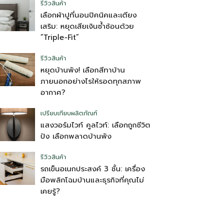
รีวิวสินค้า
เลือกผ้าปูที่นอนปิคนิคและเตียง
เสริม: หยุดเสียเงินซ้ำซ้อนด้วย
“Triple-Fit”
รีวิวสินค้า
หยุดบ้านพัง! เลือกสีทาบ้าน
ภายนอกอย่างไรให้รอดทุกสภาพ
อากาศ?
เปรียบเทียบผลิตภัณฑ์
แสงวอร์มไวท์ คูลไวท์: เลือกถูกชีวิต
ปัง เลือกพลาดบ้านพัง
รีวิวสินค้า
รถเข็นอเนกประสงค์ 3 ชั้น: เครื่อง
มือพลิกโฉมบ้านและธุรกิจที่คุณไม่
เคยรู้?