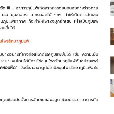
ะงัด
!!! …
อาการภูมิแพ้เกิดจากการตอบสนองทางร่างกาย
ชนิด เช่น ฝุ่นละออง เกสรดอกไม้ ฯลฯ ทำให้เกิดการอักเสบ
ป็นภูมิแพ้อากาศ ก็จะทำให้โพรงจมูกอักเสบ หรือเป็นภูมิแพ้
สบขึ้นได้
ไทย
างอย่างที่อาจก่อให้เกิดโรคภูมิแพ้ขึ้นได้ เช่น ความเย็น
าแผนไทยได้มีการใช้สมุนไพรรักษาภูมิแพ้กันอย่างแพร่
สบาย(ดอท)คอม
รคหอบหืด
” วันนี้เราจะมาดูกันว่ามีสมุนไพรรักษาภูมิแพ้อะไร
คุณช่วยยับยั้งการอักเสบของจมูก ช่วยบรรเทาอาการคัด