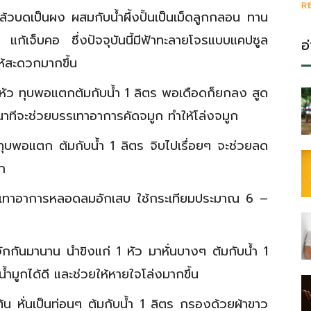
R
้วบดเป็นผง ผสมกับน้ำผึ้งปั้นเป็นเม็ดลูกกลอน ทาน
แก้เจ็บคอ ซึ่งปัจจุบันนี้มีฟ้าทะลายโจรแบบแคปซูล
อ
้สะดวกมากขึ้น
ว ทุบพอแตกต้มกับน้ำ 1 ลิตร พอเดือดก็ยกลง สูด
าทีจะช่วยบรรเทาอาการคัดจมูก ทำให้โล่งจมูก
ุบพอแตก ต้มกับน้ำ 1 ลิตร จิบไปเรื่อยๆ จะช่วยลด
ก
รเทาอาการหลอดลมอักเสบ ใช้กระเทียมประมาณ 6 –
้จักกันมานาน นำขิงแก่ 1 หัว มาหั่นบางๆ ต้มกับน้ำ 1
้ำมูกได้ดี และช่วยให้หายใจโล่งมากขึ้น
หั่นเป็นท่อนๆ ต้มกับน้ำ 1 ลิตร กรองด้วยผ้าขาว