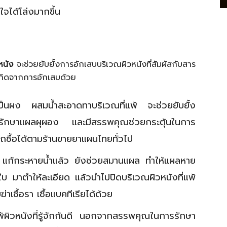
ยใจได้โล่งมากขึ้น
หนัง
จะช่วยยับยั้งการอักเสบบริเวณผิวหนังที่สัมผัสกับสาร
เกิดจากการอักเสบด้วย
็นผง ผสมน้ำสะอาดทาบริเวณที่แพ้ จะช่วยยับยั้ง
ถรักษาแผลผุผอง และมีสรรพคุณช่วยกระตุ้นในการ
รถซื้อได้ตามร้านขายยาแผนไทยทั่วไป
แก้กระหายน้ำแล้ว ยังช่วยสมานแผล ทำให้แผลหาย
บ มาตำให้ละเอียด แล้วนำไปปิดบริเวณผิวหนังที่แพ้
เชื้อรา เชื้อแบคทีเรียได้ด้วย
้ผิวหนังที่รู้จักกันดี นอกจากสรรพคุณในการรักษา