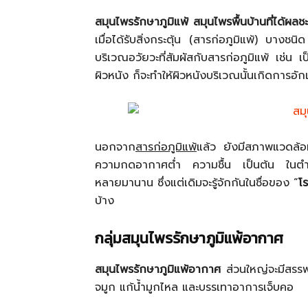
สมุนไพรรักษาภูมิแพ้ สมุนไพรพื้นบ้านที่ได้ผลช
เมื่อได้รับสิ่งกระตุ้น (สารก่อภูมิแพ้) บาง
บริเวณอวัยวะที่สัมผัสกับสารก่อภูมิแพ้ เช่น เ
ผิวหนัง ก็จะทำให้ผิวหนังบริเวณนั้นเกิดการอักเ
นอกจาก
สารก่อภูมิแพ้
แล้ว ยังมีสภาพแวดล้อมบ
ความกดอากาศต่ำ ความชื้น เป็นต้น ในตำราย
หลายมานาน ซึ่งแต่เดิมจะรู้จักกันในชื่อของ “
โ
บ้าง
กลุ่มสมุนไพรรักษาภูมิแพ้อากาศ
สมุนไพรรักษาภูมิแพ้อากาศ
ส่วนใหญ่จะมีสรรพ
จมูก แก้น้ำมูกไหล และบรรเทาอาการเจ็บคอ