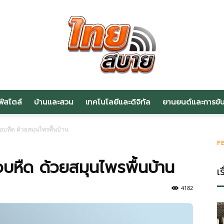
ฟ์สไตล์
บ้านและสวน
เทคโนโลยีและดิจิทัล
ยานยนต์และการขับข
สาระ
หอบหืด ด้วยสมุนไพรพื้นบ้าน
F
อบหืด ด้วยสมุนไพรพื้นบ้าน
เร
น่า
4182