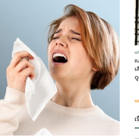
รู้
เป
วา
เ
เ
ด
ไร
N
เ
ตี้