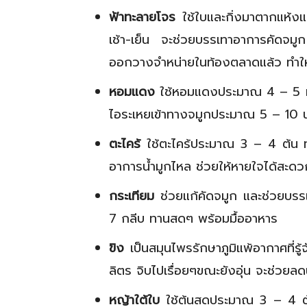
ฟ้าทะลายโจร
ใช้ใบและกิ่งมาตากแห้งแล
เช้า-เย็น จะช่วยบรรเทาอาการคัดจมูก 
ออกวางจำหน่ายในท้องตลาดแล้ว ทำให
หอมแดง
ใช้หอมแดงประมาณ 4 – 5 หั
ไอระเหยเข้าทางจมูกประมาณ 5 – 10 น
ตะไคร้
ใช้ตะไคร้ประมาณ 3 – 4 ต้น ท
อาการน้ำมูกไหล ช่วยให้หายใจได้สะดว
กระเทียม
ช่วยแก้คัดจมูก และช่วยบร
7 กลีบ ทานสดๆ พร้อมมื้ออาหาร
ขิง
เป็นสมุนไพรรักษาภูมิแพ้อากาศที่รู
ลิตร จิบไปเรื่อยๆขณะยังอุ่น จะช่วยลดน
หญ้าใต้ใบ
ใช้ต้นสดประมาณ 3 – 4 ต้น 