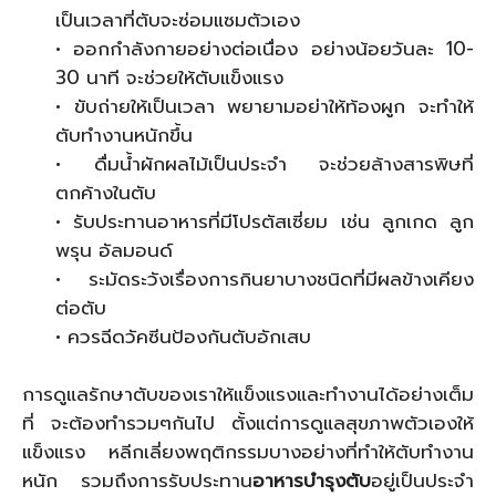
เป็นเวลาที่ตับจะซ่อมแซมตัวเอง
• ออกกำลังกายอย่างต่อเนื่อง อย่างน้อยวันละ 10-
30 นาที จะช่วยให้ตับแข็งแรง
• ขับถ่ายให้เป็นเวลา พยายามอย่าให้ท้องผูก จะทำให้
ตับทำงานหนักขึ้น
• ดื่มน้ำผักผลไม้เป็นประจำ จะช่วยล้างสารพิษที่
ตกค้างในตับ
• รับประทานอาหารที่มีโปรตัสเซี่ยม เช่น ลูกเกด ลูก
พรุน อัลมอนด์
• ระมัดระวังเรื่องการกินยาบางชนิดที่มีผลข้างเคียง
ต่อตับ
• ควรฉีดวัคซีนป้องกันตับอักเสบ
การดูแลรักษาตับของเราให้แข็งแรงและทำงานได้อย่างเต็ม
ที่ จะต้องทำรวมๆกันไป ตั้งแต่การดูแลสุขภาพตัวเองให้
แข็งแรง หลีกเลี่ยงพฤติกรรมบางอย่างที่ทำให้ตับทำงาน
หนัก รวมถึงการรับประทาน
อาหารบำรุงตับ
อยู่เป็นประจำ