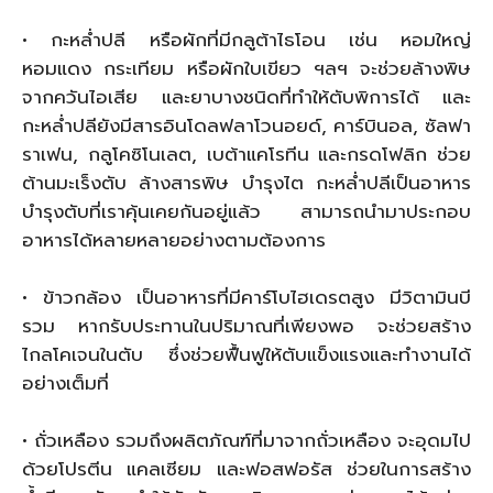
• กะหล่ำปลี หรือผักที่มีกลูต้าไธโอน เช่น หอมใหญ่
หอมแดง กระเทียม หรือผักใบเขียว ฯลฯ จะช่วยล้างพิษ
จากควันไอเสีย และยาบางชนิดที่ทำให้ตับพิการได้ และ
กะหล่ำปลียังมีสารอินโดลฟลาโวนอยด์, คาร์บินอล, ซัลฟา
ราเฟน, กลูโคซิโนเลต, เบต้าแคโรทีน และกรดโฟลิก ช่วย
ต้านมะเร็งตับ ล้างสารพิษ บำรุงไต กะหล่ำปลีเป็นอาหาร
บำรุงตับที่เราคุ้นเคยกันอยู่แล้ว สามารถนำมาประกอบ
อาหารได้หลายหลายอย่างตามต้องการ
• ข้าวกล้อง เป็นอาหารที่มีคาร์โบไฮเดรตสูง มีวิตามินบี
รวม หากรับประทานในปริมาณที่เพียงพอ จะช่วยสร้าง
ไกลโคเจนในตับ ซึ่งช่วยฟื้นฟูให้ตับแข็งแรงและทำงานได้
อย่างเต็มที่
• ถั่วเหลือง รวมถึงผลิตภัณฑ์ที่มาจากถั่วเหลือง จะอุดมไป
ด้วยโปรตีน แคลเซียม และฟอสฟอรัส ช่วยในการสร้าง