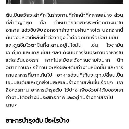
ตับเป็นอวัยวะสำคัญในร่างกายที่ทำหน้าที่หลายอย่าง ส่วน
ที่สำคัญที่สุด คือ ทำหน้าที่ขจัดสารพิษที่ตกค้างมาใน
อาหาร แล้วขับพิษออกจากร่างกายผ่านทางไต นอกจากนี้
ตับยังมีหน้าที่หลั่งน้ำดีจากถุงน้ำดีออกมาเพื่อย่อยไขมัน
และดูดซึมไวตามินที่ละลายอยู่ในไขมัน เช่น ไวตามิน
เอ,ดี,เค และแคลเซียม ฯลฯ ดังนั้นการรับประทานอาหารใน
แต่ละวันของเรา หากไม่ระมัดระวังทานตามใจปาก นึก
อยากทานอะไรก็ทาน จะส่งผลให้ตับทำงานหนักขึ้น และการ
ทานอาหารที่มากเกินไป อาหารส่วนที่เกินจะถูกเปลี่ยนเป็น
ไขมันในตับและถูกส่งไปสะสมในร่างกายเพิ่มขึ้นเรื่อยๆ เรา
จึงควรทาน
อาหารบำรุงตับ
ไว้บ้าง เพื่อช่วยให้ตับของเรา
ทำงานได้อย่างมีประสิทธิภาพและอยู่กับร่างกายเราไป
นานๆ
อาหารบํารุงตับ มีอะไรบ้าง