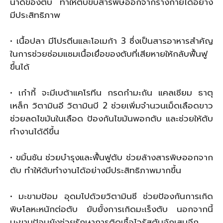
น้ำดีของตับ ทำให้ตับขับสารพิษออกจากร่างกายได้อย่าง
มีประสิทธิภาพ
• เนื้อปลา มีโปรตีนและโอเมก้า 3 ซึ่งเป็นสารอาหารสำคัญ
ในการช่วยซ่อมแซมเนื้อเยื่อของตับที่เสียหายให้กลับฟื้นฟู
ขึ้นได้
• เก๋ากี้ จะมีเบต้าแคโรทีน กรดกำมะถัน แคลเซียม ธาตุ
เหล็ก วิตามินอี วิตามินบี 2 ช่วยเพิ่มจำนวนเม็ดเลือดขาว
ช่วยลดไขมันในเลือด ป้องกันไขมันพอกตับ และช่วยให้ตับ
ทำงานได้ดีขึ้น
• ขมิ้นชัน ช่วยบำรุงและฟื้นฟูตับ ช่วยล้างสารพิษออกจาก
ตับ ทำให้ตับทำงานได้อย่างมีประสิทธิภาพมากขึ้น
• มะขามป้อม อุดมไปด้วยวิตามินซี ช่วยป้องกันการเกิด
พิษโลหะหนักต่อตับ ยับยั้งการเกิดมะเร็งตับ นอกจากนี้
มะขามป้อมยังช่วยรักษาการติดเชื้อไวรัสตับอักเสบอีก