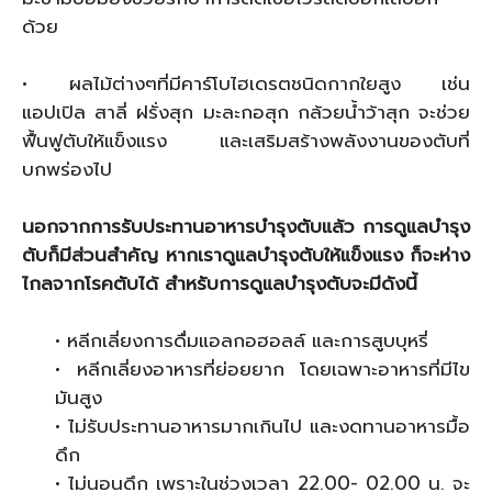
ด้วย
• ผลไม้ต่างๆที่มีคาร์โบไฮเดรตชนิดกากใยสูง เช่น
แอปเปิล สาลี่ ฝรั่งสุก มะละกอสุก กล้วยน้ำว้าสุก จะช่วย
ฟื้นฟูตับให้แข็งแรง และเสริมสร้างพลังงานของตับที่
บกพร่องไป
นอกจากการรับประทานอาหารบำรุงตับแล้ว การดูแลบำรุง
ตับก็มีส่วนสำคัญ หากเราดูแลบำรุงตับให้แข็งแรง ก็จะห่าง
ไกลจากโรคตับได้ สำหรับการดูแลบำรุงตับจะมีดังนี้
• หลีกเลี่ยงการดื่มแอลกอฮอลล์ และการสูบบุหรี่
• หลีกเลี่ยงอาหารที่ย่อยยาก โดยเฉพาะอาหารที่มีไข
มันสูง
• ไม่รับประทานอาหารมากเกินไป และงดทานอาหารมื้อ
ดึก
• ไม่นอนดึก เพราะในช่วงเวลา 22.00- 02.00 น. จะ