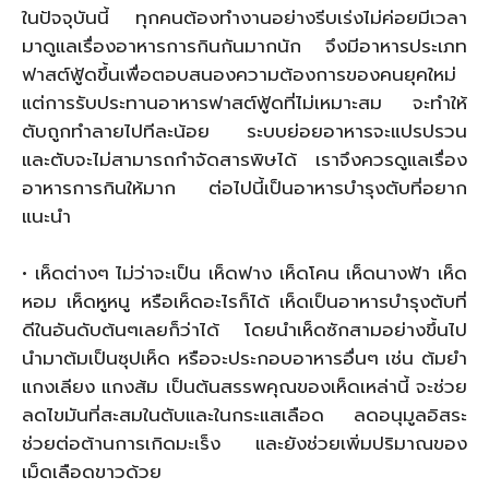
ในปัจจุบันนี้ ทุกคนต้องทำงานอย่างรีบเร่งไม่ค่อยมีเวลา
มาดูแลเรื่องอาหารการกินกันมากนัก จึงมีอาหารประเภท
ฟาสต์ฟู้ดขึ้นเพื่อตอบสนองความต้องการของคนยุคใหม่
แต่การรับประทานอาหารฟาสต์ฟู้ดที่ไม่เหมาะสม จะทำให้
ตับถูกทำลายไปทีละน้อย ระบบย่อยอาหารจะแปรปรวน
และตับจะไม่สามารถกำจัดสารพิษได้ เราจึงควรดูแลเรื่อง
อาหารการกินให้มาก ต่อไปนี้เป็นอาหารบำรุงตับที่อยาก
แนะนำ
• เห็ดต่างๆ ไม่ว่าจะเป็น เห็ดฟาง เห็ดโคน เห็ดนางฟ้า เห็ด
หอม เห็ดหูหนู หรือเห็ดอะไรก็ได้ เห็ดเป็นอาหารบำรุงตับที่
ดีในอันดับต้นๆเลยก็ว่าได้ โดยนำเห็ดซักสามอย่างขึ้นไป
นำมาต้มเป็นซุปเห็ด หรือจะประกอบอาหารอื่นๆ เช่น ต้มยำ
แกงเลียง แกงส้ม เป็นต้นสรรพคุณของเห็ดเหล่านี้ จะช่วย
ลดไขมันที่สะสมในตับและในกระแสเลือด ลดอนุมูลอิสระ
ช่วยต่อต้านการเกิดมะเร็ง และยังช่วยเพิ่มปริมาณของ
เม็ดเลือดขาวด้วย