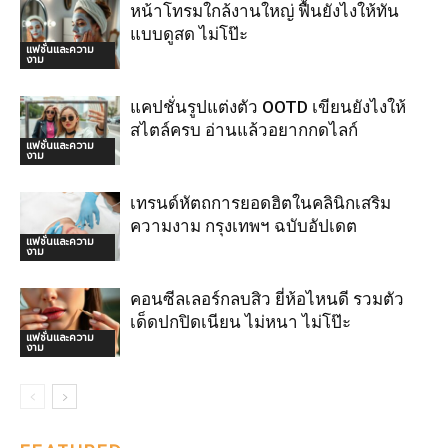
หน้าโทรมใกล้งานใหญ่ ฟื้นยังไงให้ทัน
แบบดูสด ไม่โป๊ะ
แฟชั่นและความ
งาม
แคปชั่นรูปแต่งตัว OOTD เขียนยังไงให้
สไตล์ครบ อ่านแล้วอยากกดไลก์
แฟชั่นและความ
งาม
เทรนด์หัตถการยอดฮิตในคลินิกเสริม
ความงาม กรุงเทพฯ ฉบับอัปเดต
แฟชั่นและความ
งาม
คอนซีลเลอร์กลบสิว ยี่ห้อไหนดี รวมตัว
เด็ดปกปิดเนียน ไม่หนา ไม่โป๊ะ
แฟชั่นและความ
งาม