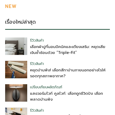
NEW
เรื่องใหม่ล่าสุด
รีวิวสินค้า
เลือกผ้าปูที่นอนปิคนิคและเตียงเสริม: หยุดเสีย
เงินซ้ำซ้อนด้วย “Triple-Fit”
รีวิวสินค้า
หยุดบ้านพัง! เลือกสีทาบ้านภายนอกอย่างไรให้
รอดทุกสภาพอากาศ?
เปรียบเทียบผลิตภัณฑ์
แสงวอร์มไวท์ คูลไวท์: เลือกถูกชีวิตปัง เลือก
พลาดบ้านพัง
รีวิวสินค้า