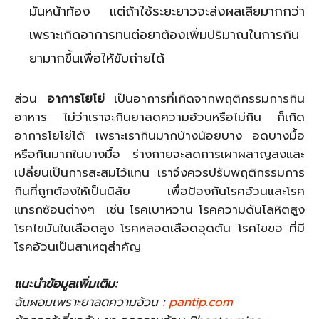
มันหน้าท้อง แต่ถ้าใช้ระยะยาวจะส่งผลเสียมากกว่า
เพราะเกิดอาการทนต่อยาต้องเพิ่มปริมาณในการกิน
ยามากขึ้นเพื่อให้ขับถ่ายได้
ส่วน
อาการโยโย่
เป็นอาการที่เกิดจากพฤติกรรมการกิน
อาหาร ไม่ว่าเราจะกินยาลดความอ้วนหรือไม่กิน ก็เกิด
อาการโยโย่ได้ เพราะเรากินมากบ้างน้อยบาง อดบางมื้อ
หรือกินมากในบางมื้อ ร่างกายจะลดการเผาผลาญลงและ
เปลี่ยนเป็นการสะสมไว้แทน เราจึงควรปรับพฤติกรรมการ
กินที่ถูกต้องให้เป็นนิสัย เพื่อป้องกันโรคอ้วนและโรค
แทรกซ้อนต่างๆ เช่น โรคเบาหวาน โรคความดันโลหิตสูง
โรคไขมันในเลือดสูง โรคหลอดเลือดอุดตัน โรคไขขอ ที่มี
โรคอ้วนเป็นสาเหตุสำคัญ
แนะนำข้อมูลเพิ่มเติม:
ฉันผอมเพราะยาลดความอ้วน :
pantip.com