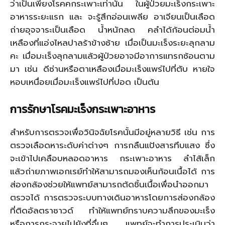
ว่าเป็นเพียงโรคคกระเพาะเท่านั้น ในผู้ป่วยมะเร็งกระเพาะ
อาหารระยะแรก และ จะรู้สึกอ่อนเพลีย อาเจียนเป็นเลือด
ถ่ายอุจจาระเป็นเลือด น้ำหนักลด คลำได้ก้อนต่อมน้ำ
เหลืองที่แอ่งไหลปาลร้าข้างซ้าย เมื่อเป็นมะเร็งระยะลุกลาม
คะ เมื่อมะเร็งลุกลามแล้วผู้ป่วยอาจมีอาการแทรกซ้อนตาม
มา เช่น ดีซ่านหรือตาเหลืองเมื่อมะเร็งแพร่ไปที่ตับ หายใจ
หอบเหนื่อยเมื่อมะเร็งแพร่ไปที่ปอด เป็นต้น
การรักษาโรคมะเร็งกระเพาะอาหาร
สำหรับการตรวจเพื่อวินิจฉัยโรคนั้นมีอยู่หลายวิธี เช่น การ
ตรวจเลือดหาระดับค่าต่างๆ การกลืนแป้งสารทึบแสง ซึ่ง
จะเข้าไปเคลือบหลอดอาหาร กระเพาะอาหาร ลำไส้เล็ก
แล้วถ่ายภาพเอกเรย์ทำให้สามารถมองเห็นก้อนเนื้อได้ การ
ส่องกล้องช่วยให้แพทย์สามารถต้ดชิ้นเนื้อเพื่อนำออกมา
ตรวจได้ การตรวจระบบทางเดินอาหารโดยการส่องกล้อง
ที่ติดอัลตราซาวด์ ทำให้แพทย์ทราบความลึกของมะเร็ง
หรือการกระจายไปยังที่อื่นๆ แพทย์จะทำการประเมินว่า