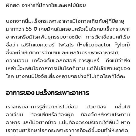
ผักสด อาหารที่มีกากใยและผลไม้น้อย
นอกจากนี้มะเร็งกระเพาะอาหารมีโอกาสเกิดกับผู้ที่มีอายุ
มากกว่า 55 ปี เคยมีคนในครอบครัวเป็นโรคมะเร็งกระเพาะ
อาหารหรือมีโรคพันธุกรรมบางชนิด การติดเชื้อแบคทีเรีย
ชื่อว่า เฮริโคแบคเตอร์ ไพโลไร (Helicobactor Pylori)
ซึ่งจะทำให้เกิดการอักเสบและแผลในกระเพาะอาหารได้
ความอ้วน เครื่องดื่มแอลกฮอล์ การสูบหรี่ ถึงแม้ว่าสิ่ง
เหล่านี้จะเพิ่มโอกาสการเป็นโรคก็ตาม แต่ก็ไม่ใช่สาเหตุของ
โรค บางคนมีปัจจัยเสี่ยงหลายๆอย่างก็ไม่เกิดโรคก็ได้คะ
อาการของ มะเร็งกระเพาะอาหาร
เราจะพบอาการรู้สึกอาหารไม่ย่อย ปวดท้อง คลื้นไส้
อาเจียน ท้องเสียหรือท้องผูก ท้องอืดหลังรับประทาน
อาหาร และไม่อยากข้าว แน่นท้องตรงบริเวณใต้ลิ้นปี่ หาก
เราทานยารักษาโรคกระเพาะอาการก็จะดีขึ้นจนทำให้เราคิด