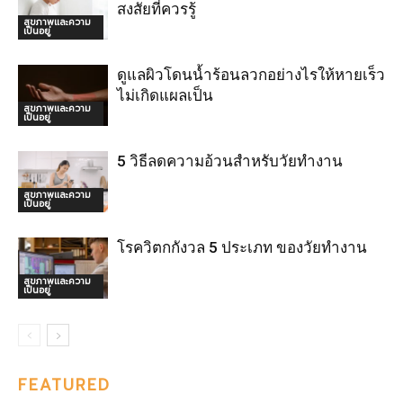
สงสัยที่ควรรู้
สุขภาพและความ
เป็นอยู่
ดูแลผิวโดนน้ำร้อนลวกอย่างไรให้หายเร็ว
ไม่เกิดแผลเป็น
สุขภาพและความ
เป็นอยู่
5 วิธีลดความอ้วนสำหรับวัยทำงาน
สุขภาพและความ
เป็นอยู่
โรควิตกกังวล 5 ประเภท ของวัยทำงาน
สุขภาพและความ
เป็นอยู่
FEATURED