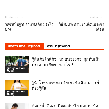
Previous article
Next article
วัคซีนพื้นฐานสำหรับเด็ก มีอะไร
วิธีรับประทาน ยาเลื่อนประจำ
บ้าง
เดือน
บทความสาระน่ารู้น่าอ่าน
สาระน่ารู้อัพเดต
รู้ทันภัยใกล้ตัว ! หมอนรองกระดูกทับเส้น
ประสาท เกิดจากอะไร ?
สุขภาพและความ
เป็นอยู่
รู้จักโรคช่องคลอดอักเสบกับ 5 อาการที่
ต้องรู้ทัน
สุขภาพและความ
เป็นอยู่
ตัดถุงน้ําดีออก มีผลอย่างไร ตอบทุกข้อ