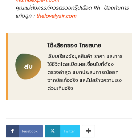
คุณแม่ตั้งครรภ์ควรตรวจกรุ๊ปเลือด Rh- ป้องกันการ
แท้งลูก :
thelovelyair.com
โต๊ะเลือกของ ไทยสบาย
เรียบเรียงข้อมูลสินค้า ราคา และการ
ใช้ชีวิตโดยเปิดเผยเงื่อนไขที่ต้อง
สบ
ตรวจล่าสุด แยกประสบการณ์ออก
จากข้อเท็จจริง และไม่สร้างความเร่ง
ด่วนเกินจริง
Facebook
Twitter