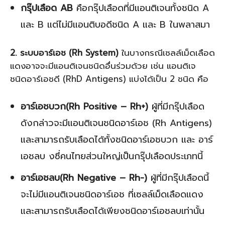
กรุ๊ปเลือด AB
คือกรุ๊ปเลือดที่มีแอนติเจนทั้งชนิด A
และ B แต่ไม่มีแอนติบอดีชนิด A และ B ในพลาสมา
2. ระบบอาร์เอช (Rh System)
ในบางกรณีเซลล์เม็ดเลือด
แดงอาจจะมีแอนติเจนชนิดอื่นร่วมด้วย เช่น แอนติเจ
ชนิดอาร์เอชดี (RhD Antigens) แบ่งได้เป็น 2 ชนิด คือ
อาร์เอชบวก(Rh Positive – Rh+)
ผู้ที่มีกรุ๊ปเลือด
ดังกล่าวจะมีแอนติเจนชนิดอาร์เอช (Rh Antigens)
และสามารถรับเลือดได้ทั้งชนิดอาร์เอชบวก และ อาร์
เอชลบ งซึ่คนไทยส่วนใหญ่เป็นกรุ๊ปเลือดประเภทนี้
อาร์เอชลบ(Rh Negative – Rh-)
ผู้ที่มีกรุ๊ปเลือดนี้
จะไม่มีแอนติเจนชนิดอาร์เอช ที่เซลล์เม็ดเลือดแดง
และสามารถรับเลือดได้เพียงชนิดอาร์เอชลบเท่านั้น