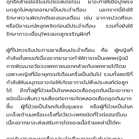
ฤทธิ์คล้ายฮอร์โมนโปรเจสเตอโรน ยาจะทำให้เยื่อบุโพรง
มดลูกไม่หลุดออกมาเป็นประจำเดือน นอกจากนี้ยังใช้
รักษาความผิดปกติของรอบเดือน เช่น อาการปวดศีรษะ
หรือมีอารมณ์หงุดหงิดก่อนมีประจำเดือน รวมทั้งยังใช้
รักษาภาวะเยื่อบุโพรงมดลูกเจริญผิดที่
ผู้ที่ไม่ควรรับประทานยาเลื่อนประจําเดือน คือ ผู้หญิงที่
กำลังตั้งครรภ์เนื่องจากยาอาจทำให้ทารกเป็นเพศหญิงมี
การพัฒนาอวัยวะเพศภายนอกคล้ายกับเพศชายได้โดย
เฉพาะหญิงที่มีอายุครรภ์เดือนครึ่งเป็นต้นไป รวมทั้งสตรีที่
กำลังให้นมบุตรอาจก่อให้เกิดอาการไม่พึงประสงค์ต่อลูก
ได้ อีกทั้งผู้ที่ป่วยเป็นโรคหลอดเลือดอุดตันเนื่องจากยา
ชนิดนี้จะเพิ่มความเสี่ยงต่อการเกิดหลอดเลือดอุดตันมาก
ขึ้น ผู้ที่ป่วยเป็นโรคตับขั้นรุนแรง หรือผู้ที่ป่วยเป็นโรค
มะเร็งเต้านมหรือมะเร็งที่อวัยวะเพศชนิดที่ไวต่อฮอร์โมน
เนื่องจากยาจะส่งเสริมการโตของเนื้อร้ายเหล่านี้ได้คะ
การรับประทานยาเลื่อนประจำเดือนควรเริ่มรับประทาน