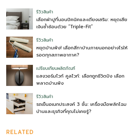
รีวิวสินค้า
เลือกผ้าปูที่นอนปิคนิคและเตียงเสริม: หยุดเสีย
เงินซ้ำซ้อนด้วย “Triple-Fit”
รีวิวสินค้า
หยุดบ้านพัง! เลือกสีทาบ้านภายนอกอย่างไรให้
รอดทุกสภาพอากาศ?
เปรียบเทียบผลิตภัณฑ์
แสงวอร์มไวท์ คูลไวท์: เลือกถูกชีวิตปัง เลือก
พลาดบ้านพัง
รีวิวสินค้า
รถเข็นอเนกประสงค์ 3 ชั้น: เครื่องมือพลิกโฉม
บ้านและธุรกิจที่คุณไม่เคยรู้?
RELATED