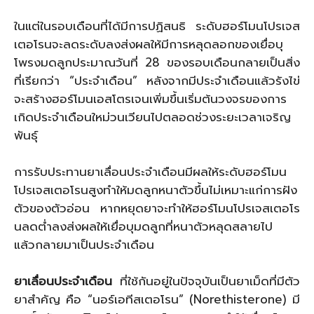
ในแต่ในรอบเดือนที่ได้มีการปฏิสนธิ ระดับฮอร์โมนโปรเจส
เตอโรนจะลดระดับลงส่งผลให้มีการหลุดลอกของเยื่อบุ
โพรงมดลูกประมาณวันที่ 28 ของรอบเดือนกลายเป็นสิ่ง
ที่เรียกว่า “ประจำเดือน” หลังจากมีประจำเดือนแล้วรังไข่
จะสร้างฮอร์โมนเอสโตรเจนเพิ่มขึ้นเริ่มต้นวงจรของการ
เกิดประจำเดือนใหม่วนเวียนไปตลอดช่วงระยะเวลาเจริญ
พันธุ์
การรับประทานยาเลื่อนประจำเดือนมีผลให้ระดับฮอร์โมน
โปรเจสเตอโรนสูงทำให้มดลูกหนาตัวขึ้นไม่เหมาะแก่การฝัง
ตัวของตัวอ่อน หากหยุดยาจะทำให้ฮอร์โมนโปรเจสเตอโร
นลดต่ำลงส่งผลให้เยื่อบุมดลูกที่หนาตัวหลุดสลายไป
แล้วกลายมาเป็นประจําเดือน
ยาเลื่อนประจำเดือน
ที่ใช้กันอยู่ในปัจจุบันเป็นยาเม็ดที่มีตัว
ยาสำคัญ คือ “นอร์เอทีสเตอโรน” (Norethisterone) มี