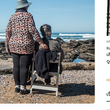
รู้
เป
วา
เ
เ
ด
ไร
N
เ
ตี้