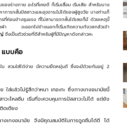
รมของร่างกาย อะไรที่เคยดี ก็เริ่มเสื่อม เริ่มเสีย สำหรับบาง
หาการกลั้นปัสสาวะและอุจจาระไม่ได้ของผู้สูงวัย บางท่านก็
รที่ค่อนข้างรุนแรง ที่ไม่สามารถกลั้นได้เลยก็มี ด้วยเหตุนี้
ะเสื้อผ้า จะออกไปข้างนอกก็เริ่มเกิดความกังวลกลัวเข้า
ญ่
จึงเป็นตัวช่วยที่ดีสำหรับผู้ที่มีปัญหาดังกล่าวคะ
ไทย
2 แบบคือ
 สวมใส่ได้ง่าย มีความยืดหยุ่นดี ซึ่งจะมีด้วยกันอยู่ 2
สบาย(ดอท)คอม
ใส่แล้วไม่รู้สึกว่าหนา เทอะทะ ซึ่งกางเกงอนามัยนี้
ปัสสาวะไหลซึม เริ่มที่จะควบคุมการปัสสาวะไม่ได้ แต่ยัง
ติดเตียง
งเกงอนามัย จึงมีคุณสมบัติในการดูดซึมได้ดี ได้