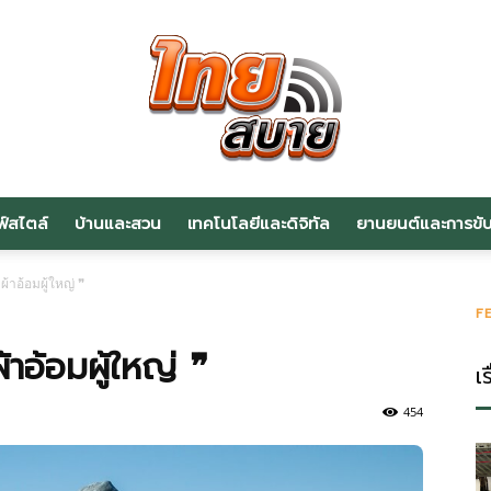
ฟ์สไตล์
บ้านและสวน
เทคโนโลยีและดิจิทัล
ยานยนต์และการขับข
สาระ
้าอ้อมผู้ใหญ่ ❞
F
้าอ้อมผู้ใหญ่ ❞
เร
น่า
454