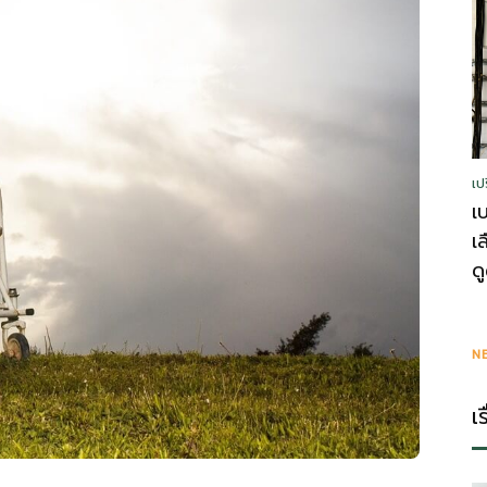
รู้
เป
วา
เ
เ
ด
ไร
N
เ
ตี้