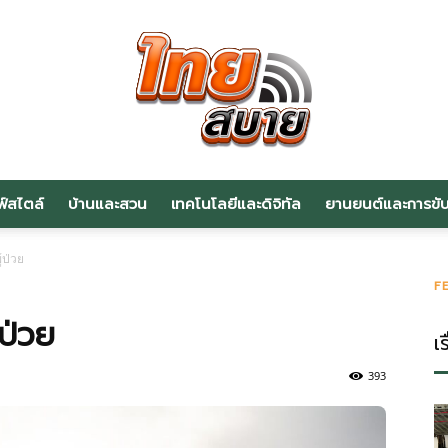
ฟ์สไตล์
บ้านและสวน
เทคโนโลยีและดิจิทัล
ยานยนต์และการขับข
สาระ
ู้ป่วย
F
้ป่วย
เร
น่า
393