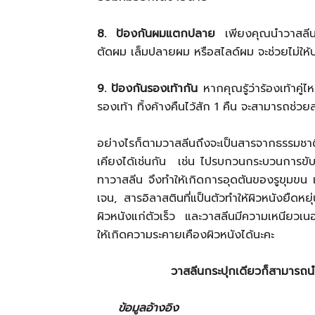
8. ป้องกันผมแตกปลาย
เพียงคุณนำวาสลีน
ตัดผม เล็มปลายผม หรือสไลด์ผม จะช่วยไม่ให้
9. ป้องกันรองเท้ากัน
หากคุณรู้ว่าร้องเท้าคู
รองเท้า ทิ้งค้างคืนไว้สัก 1 คืน จะสามารถช่ว
อย่างไรก็ตามวาสลีนถึงจะเป็นสารจากธรรมชาติก็
เคียงได้เช่นกัน เช่น ไปรบกวนกระบวนการขั
ทาวาสลีน จึงทำให้เกิดการอุดตันของรูขุมข
เจน, สารอิลาสตินที่แป็นตัวทำให้ผิวหนังยืดหยุ
ผิวหนังแก่ตัวเร็ว และวาสลีนมีความเหนียวเนอะผ
ให้เกิดความระคายเคืองผิวหนังได้นะคะ
วาสลีนกระปุกเดียวก็สามารถนำ
ข้อมูลอ้างอิง