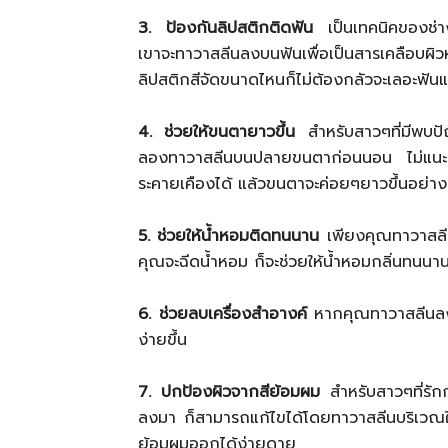
3. ป้องกันลิปสติกติดฟัน
เป็นเทคนิคของช่างแ
เขาจะทาวาสลีนลงบนฟันเพื่อเป็นสารเคลือบผิวห
ลิปสติกสีจัดขนาดไหนก็ไม่ต้องกลัวจะเลอะฟันแ
4. ช่วยให้ขนตายาวขึ้น
สำหรับสาวๆที่มีพบปั
ลองทาวาสลีนบนปลายขนตาก่อนนอน ไม่แนะนำ
ระคายเคืองได้ แล้วขนตาจะค่อยๆยาวขึ้นอย่า
5. ช่วยให้น้ำหอมติดทนนาน
เพียงคุณทาวาสลีน
คุณจะฉีดน้ำหอม ก็จะช่วยให้น้ำหอมกลิ่นทนนานย
6. ช่วยลบเครื่องสำอางค์
หากคุณทาวาสลีนลงบ
ง่ายขึ้น
7. ปกป้องผิวจากสีย้อมผม
สำหรับสาวๆที่รัก
ลงมา ก็สามารถแก้ไขได้โดยทาวาสลีนบริเวณใ
ย้อมผมออกได้ง่ายดาย