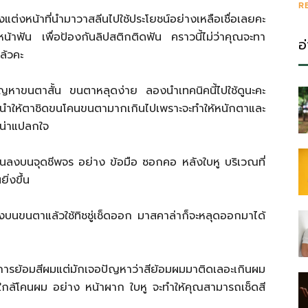
R
ต่งหน้าที่นำมาวาสลีนไปใช้ประโยชน์อย่างเหลือเชื่อเลยคะ
น้าฟัน เพื่อป้องกันลิปสติกติดฟัน คราวนี้ไม่ว่าคุณจะทา
อ
ล้วคะ
ญหาขนตาสั้น ขนตาหลุดง่าย ลองนำเทคนิคนี้ไปใช้ดูนะคะ
ให้ตาชิดขนโคนขนตามากเกินไปเพราะจะทำให้หนักตาและ
งน่าแปลกใจ
ลงบนจุดชีพจร อย่าง ข้อมือ ซอกคอ หลังใบหู บริเวณที่
ิ่งขึ้น
นขนตาแล้วใช้ทิชชู่เช็ดออก มาสคาล่าก็จะหลุดออกมาได้
การย้อมสีผมแต่มักเจอปัญหาว่าสีย้อมผมมาติดเลอะเกินผม
กล้โคนผม อย่าง หน้าผาก ใบหู จะทำให้คุณสามารถเช็ดสี