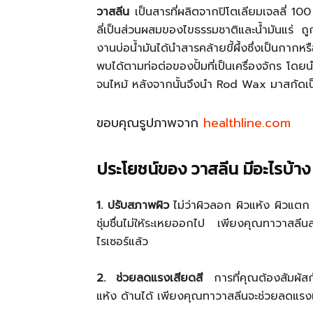
วาสลีน
เป็นสารที่ผลิตจากปิโตเลียมเจลลี่ 100
ลี่เป็นส่วนผสมของไขธรรมชาติและน้ำมันแร่ ถู
งานบ่อน้ำมันได้นำสารคล้ายขี้ผึ้งซึ่งเป็นกา
พบได้ตามท่อต่อของปั้มที่เป็นเครื่องจักร โ
จนไหม้ หลังจากนั้นจึงนำ Rod Wax มาสกัดเป็
ขอบคุณรูปภาพจาก
healthline.com
ประโยชน์ของ วาสลีน มีอะไรบ้าง
1. ปรับสภาพผิว
ไม่ว่าผิวลอก ผิวแห้ง ผิวแตก
ชุ่มชื่นไม่ให้ระเหยออกไป เพียงคุณทาวาสลี
ไรเซอร์แล้ว
2. ช่วยลดแรงเสียดสี
การที่คุณต้องสัมผัสกั
แห้ง ด้านได้ เพียงคุณทาวาสลีนจะช่วยลดแรงเ