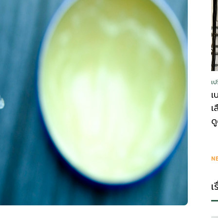
รู้
เป
วา
เ
เ
ด
ไร
N
เ
ตี้