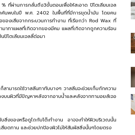
 % ที่ผ่านการกลั่นถึง3ขั้นตอนเพื่อให้สะอาด ปิโตเลียมเจล
กค้นพบในปี พ.ศ. 2402 ในพื้นที่ที่มีการขุดน้ำมัน โดยคน
กหรือของเสียจากกระบวนการทำงาน ที่เรียกว่า Rod Wax ที่
ดยนำมาทาแผลที่เกิดจากของมีคม แผลที่เกิดจากถูกความร้อน
นปิโตเลียมเจลลี่ต่อมา
ไทย
สบาย(ดอท)คอม
 ก็สามารถใช้วาสลีนทาทับบางๆ วาสลีนจะช่วยเก็บกักความ
นลงบนผิวที่มีปัญหาหลังจากอาบน้ำและหลังจากทามอยส์เจอ
บสิ่งของหรือถูไถกับโต๊ะทำงาน อาจจะทำให้ผิวบริเวณนั้น
สียดทาน และช่วยปกป้องผิวไม่ให้สัมผัสสิ่งนั้นๆโดยตรง