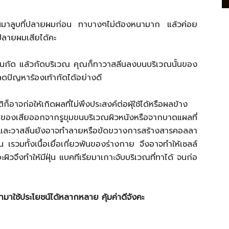
มาลูบที่ปลายผมก่อน ทาบางๆไม่ต้องหนามาก แล้วค่อย
ปลายผมเสียได้คะ
่ไหนกัด แล้วกัดบริเวณ คุณก็ทาวาสลีนลงบนบริเวณนั้นของ
ยลดปัญหาร้องเท้ากัดได้อย่างดี
อาจก่อให้เกิดผลที่ไม่พึงประสงค์ต่อผุ้ใช้ได้หรือผลข้าง
บของเสียออกจากรูขุมขนบริเวณผิวหนังหรือจากบาดแผลที่
น และวาสลีนยังอาจทำลายหรือขัดขวางการสร้างสารคอลลา
่น เรวมทั้งเนื้อเยื่อเกี่ยวพันของร่างกาย จึงอาจทำให้เซลล์
ิวจึงทำให้มีฝุ่น แบคทีเรียมาเกาะจับบริเวณที่ทาได้ จนก่อ
มาใช้ประโยชน์ได้หลากหลาย คุ้มค่าดีจังคะ