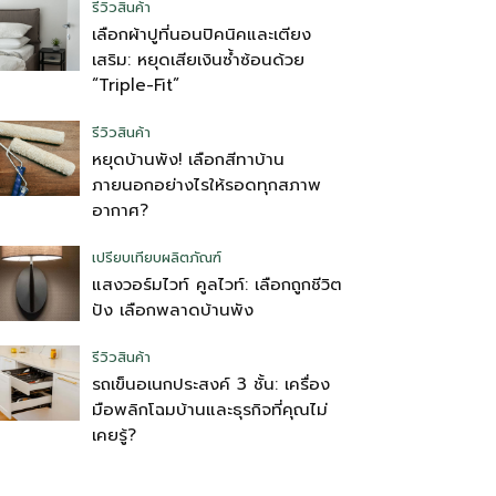
รีวิวสินค้า
เลือกผ้าปูที่นอนปิคนิคและเตียง
เสริม: หยุดเสียเงินซ้ำซ้อนด้วย
“Triple-Fit”
รีวิวสินค้า
หยุดบ้านพัง! เลือกสีทาบ้าน
ภายนอกอย่างไรให้รอดทุกสภาพ
อากาศ?
เปรียบเทียบผลิตภัณฑ์
แสงวอร์มไวท์ คูลไวท์: เลือกถูกชีวิต
ปัง เลือกพลาดบ้านพัง
รีวิวสินค้า
รถเข็นอเนกประสงค์ 3 ชั้น: เครื่อง
มือพลิกโฉมบ้านและธุรกิจที่คุณไม่
เคยรู้?