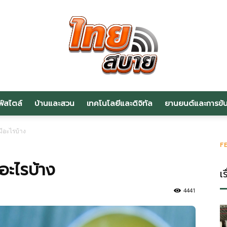
ฟ์สไตล์
บ้านและสวน
เทคโนโลยีและดิจิทัล
ยานยนต์และการขับข
สาระ
ีอะไรบ้าง
F
อะไรบ้าง
เร
น่า
4441