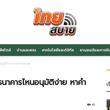
ฟ์สไตล์
บ้านและสวน
เทคโนโลยีและดิจิทัล
ยานยนต์และการขับข
สาระ
นอนุมัติง่าย หาคำตอบเลย
F
่อธนาคารไหนอนุมัติง่าย หาคำ
เร
น่า
40