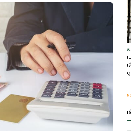
รู้
เป
วา
เ
เ
ด
ไร
N
เ
ตี้