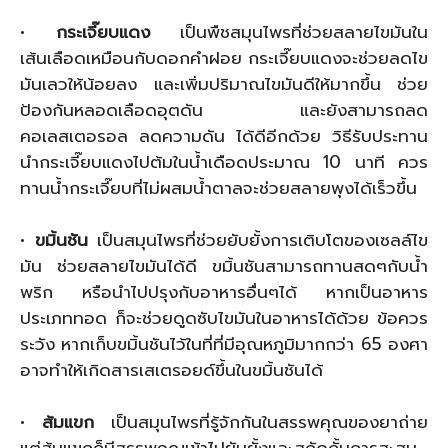
•
กระเจี๊ยบแดง
เป็นพืชสมุนไพรที่ช่วยสลายไขมันใน
เส้นเลือดเหมือนกับดอกคำฝอย กระเจี๊ยบแดงจะช่วยลดไข
มันเลวให้น้อยลง และเพิ่มปริมาณไขมันดีให้มากขึ้น ช่วย
ป้องกันหลอดเลือดอุตดัน และยังสามารถลด
คอเลสเตอรอล ลดความดัน ได้ดีอีกด้วย วิธีรับประทาน
นำกระเจี๊ยบแดงไปต้มในน้ำเดือดประมาณ 10 นาที ควร
ทานน้ำกระเจี๊ยบที่ไม่ผสมน้ำตาลจะช่วยสลายพุงได้เร็วขึ้น
•
ขมิ้นชัน
เป็นสมุนไพรที่ช่วยยับยั้งการเติบโตของเซลล์ไข
มัน ช่วยสลายไขมันได้ดี ขมิ้นชันสามารถทานสดๆกับน้ำ
พริก หรือนำไปปรุงกับอาหารอื่นๆได้ หากเป็นอาหาร
ประเภททอด ก็จะช่วยดูดซับไขมันในอาหารได้ด้วย ข้อควร
ระวัง หากเก็บขมิ้นชันไว้ในที่ที่มีอุณหภูมิมากกว่า 65 องศา
อาจทำให้เกิดสารเสเตรอยด์ขึ้นในขมิ้นชันได้
•
ส้มแขก
เป็นสมุนไพรที่รู้จักกันในสรรพคุณของยาถ่าย
แต่ส้มแขกก็มีสรรพคุณเข้าไปยับยั้งและสกัดกั้นการสะสม