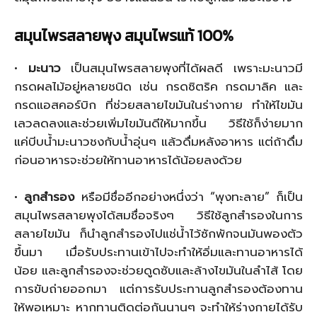
สมุนไพรสลายพุง สมุนไพรแท้ 100%
•
มะนาว
เป็นสมุนไพรสลายพุงที่ได้ผลดี เพราะมะนาวมี
กรดผลไม้อยู่หลายชนิด เช่น กรดซิตริค กรดมาลิค และ
กรดแอสคอร์บิก ที่ช่วยสลายไขมันในร่างกาย ทำให้ไขมัน
เลวลดลงและช่วยเพิ่มไขมันดีให้มากขึ้น วิธีใช้ก็ง่ายมาก
แค่บีบน้ำมะนาวชงกับน้ำอุ่นๆ แล้วดื่มหลังอาหาร แต่ถ้าดื่ม
ก่อนอาหารจะช่วยให้ทานอาหารได้น้อยลงด้วย
•
ลูกสำรอง
หรือมีชื่ออีกอย่างหนึ่งว่า “พุงทะลาย” ก็เป็น
สมุนไพรสลายพุงได้สมชื่อจริงๆ วิธีใช้ลูกสำรองในการ
สลายไขมัน ก็นำลูกสำรองไปแช่น้ำไว้ซักพักจนมันพองตัว
ขึ้นมา เมื่อรับประทานเข้าไปจะทำให้อิ่มและทานอาหารได้
น้อย และลูกสำรองจะช่วยดูดซับและล้างไขมันในลำไส้ โดย
การขับถ่ายออกมา แต่การรับประทานลูกสำรองต้องทาน
ให้พอเหมาะ หากทานติดต่อกันนานๆ จะทำให้ร่างกายได้รับ