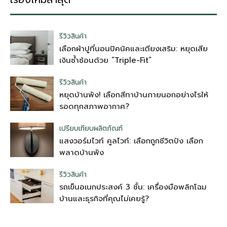
รีวิวสินค้า
เลือกผ้าปูที่นอนปิคนิคและเตียงเสริม: หยุดเสีย
เงินซ้ำซ้อนด้วย “Triple-Fit”
รีวิวสินค้า
หยุดบ้านพัง! เลือกสีทาบ้านภายนอกอย่างไรให้
รอดทุกสภาพอากาศ?
เปรียบเทียบผลิตภัณฑ์
แสงวอร์มไวท์ คูลไวท์: เลือกถูกชีวิตปัง เลือก
พลาดบ้านพัง
รีวิวสินค้า
รถเข็นอเนกประสงค์ 3 ชั้น: เครื่องมือพลิกโฉม
บ้านและธุรกิจที่คุณไม่เคยรู้?