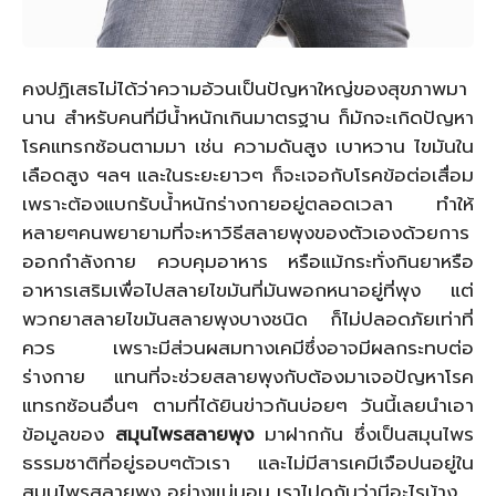
คงปฏิเสธไม่ได้ว่าความอ้วนเป็นปัญหาใหญ่ของสุขภาพมา
นาน สำหรับคนที่มีน้ำหนักเกินมาตรฐาน ก็มักจะเกิดปัญหา
โรคแทรกซ้อนตามมา เช่น ความดันสูง เบาหวาน ไขมันใน
เลือดสูง ฯลฯ และในระยะยาวๆ ก็จะเจอกับโรคข้อต่อเสื่อม
เพราะต้องแบกรับน้ำหนักร่างกายอยู่ตลอดเวลา ทำให้
หลายๆคนพยายามที่จะหาวิธีสลายพุงของตัวเองด้วยการ
ออกกำลังกาย ควบคุมอาหาร หรือแม้กระทั่งกินยาหรือ
อาหารเสริมเพื่อไปสลายไขมันที่มันพอกหนาอยู่ที่พุง แต่
พวกยาสลายไขมันสลายพุงบางชนิด ก็ไม่ปลอดภัยเท่าที่
ควร เพราะมีส่วนผสมทางเคมีซึ่งอาจมีผลกระทบต่อ
ร่างกาย แทนที่จะช่วยสลายพุงกับต้องมาเจอปัญหาโรค
แทรกซ้อนอื่นๆ ตามที่ได้ยินข่าวกันบ่อยๆ วันนี้เลยนำเอา
ข้อมูลของ
สมุนไพรสลายพุง
มาฝากกัน ซึ่งเป็นสมุนไพร
ธรรมชาติที่อยู่รอบๆตัวเรา และไม่มีสารเคมีเจือปนอยู่ใน
สมุนไพรสลายพุง อย่างแน่นอน เราไปดูกันว่ามีอะไรบ้าง