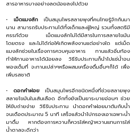
สารอาหารบางอย่างลดน้อยลงไปด้วย
•
เม็ดแมงลัก
เป็นสมุนไพรสลายพุงที่คนไทยรู้จักกันมา
นาน สามารถรับประทานได้ทั้งเด็กและผู้ใหญ่ รวมทั้งสตรีมี
ครรภ์ด้วย เม็ดแมงลักไม่ได้มีสารในการสลายไขมัน
โดยตรง และไม่ได้ก่อให้เกิดพลังงานแต่อย่างใด แต่เม็ด
แมงลักช่วยในเรื่องการควบคุมอาหาร ทานแล้วอิ่มท้อง
ทำให้ทานอาหารได้น้อยลง วิธีรับประทานก็นำไปแช่น้ำจน
พองเต็มที่ จะทานเปล่าๆหรือผสมเครื่องดื่มอื่นๆก็ได้ เพื่อ
เพิ่มรสชาติ
•
ดอกคำฝอย
เป็นสมุนไพรอีกชนิดหนึ่งที่ช่วยสลายพุง
สลายไขมันในเส้นเลือด อีกทั้งยังเป็นยาระบายอ่อนๆ ช่วย
ให้ขับถ่ายง่าย วิธีรับประทาน นำดอกคำฝอยมาต้มกับน้ำ
จนเดือดประมาณ 5 นาที เสร็จแล้วนำไปกรองเอาเฉพาะน้ำ
มาดื่ม หากต้องการหวานก็ควรใส่หญ้าหวานแทนการใส่
น้ำตาลจะดีกว่า