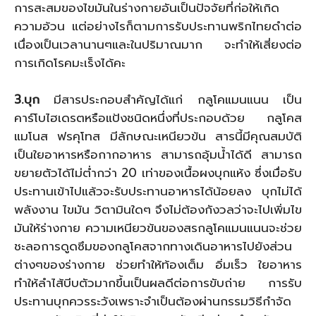
การสะสมของไขมันในร่างกายอันเป็นปัจจัยที่ก่อให้เกิด
ความอ้วน แต่อย่างไรก็ตามการรับประทานพริกไทยดำต่อ
เนื่องเป็นเวลานานๆและในปริมาณมาก จะทำให้เสี่ยงต่อ
การเกิดโรคมะเร็งได้คะ
3.บุก
มีสารประกอบสำคัญได้แก่ กลูโคแมนแนน เป็น
คาร์โบไฮเดรตหรือแป้งชนิดหนึ่งที่ประกอบด้วย กลูโคส
แมโนส ฟรคุโทส มีลักษณะเหนียวข้น สารนี้มีคุณสมบัติ
เป็นใยอาหารหรือกากอาหาร สามารถอุ้มน้ำได้ดี สามารถ
ขยายตัวได้ไม่ต่ำกว่า 20 เท่าของเนื้อผงบุกแห้ง ซึ่งเมื่อรับ
ประทานเข้าไปแล้วจะรับประทานอาหารได้น้อยลง บุกไม่ได้
พลังงาน ไขมัน วิตามินใดๆ จึงไม่ต้องกังวลว่าจะไปเพิ่มไข
มันให้ร่างกาย ความเหนียวข้นของสรกลูโคแมนแนนจะช่วย
ชะลอการดูดซึมของกลูโคสจากทางเดินอาหารไปยังส่วน
ต่างๆของร่างกาย ช่วยทำให้ท้องเต็ม อิ่มเร็ว ใยอาหาร
ทำให้ลำไส้บีบตัวมากขึ้นเป็นผลดีต่อการขับถ่าย การรับ
ประทานบุกควรระวังเพราะจำเป็นต้องผ่านกรรมวิธีกำจัด