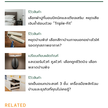
รีวิวสินค้า
เลือกผ้าปูที่นอนปิคนิคและเตียงเสริม: หยุดเสีย
เงินซ้ำซ้อนด้วย “Triple-Fit”
รีวิวสินค้า
หยุดบ้านพัง! เลือกสีทาบ้านภายนอกอย่างไรให้
รอดทุกสภาพอากาศ?
เปรียบเทียบผลิตภัณฑ์
แสงวอร์มไวท์ คูลไวท์: เลือกถูกชีวิตปัง เลือก
พลาดบ้านพัง
รีวิวสินค้า
รถเข็นอเนกประสงค์ 3 ชั้น: เครื่องมือพลิกโฉม
บ้านและธุรกิจที่คุณไม่เคยรู้?
RELATED