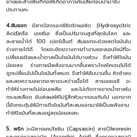
ยางและล้างพิษที่ก่อให้เกิดอาการคันเสียก่อนนำมารับ
ประทานคะ
4.ส้มแขก
มีสารไฮดรอกซีซิตริกแอซิด (Hydroxycitric
Acid)หรือ เอชซีเอ ซึ่งเป็นปริมาณสูงที่สุดในโลก และ
ละลายน้ำได้ 100 เปอร์เซ็นต์ ส้มแขกจะช่วยลดไขมันใน
ร่างกายได้ดี โดยจะขัดขวางการทำงานของเอนไซม์ที่จะ
เปลี่ยนแป้งและน้ำตาลเป็นไขมันได้บางส่วน จึงทำให้ไขมัน
น้อยลง ร่างกายมีพลังงานมากขึ้นเพราะไกลโคเจนไม่ได้
ถูกเปลี่ยนไปเป็นไขมันทั้งหมด จึงทำให้อิ่มนานขึ้น หิวช้าลง
และลดความอยากอาหารระหว่างมื้อได้ สารเอชเอซี จะ
ทำให้ร่างกายไม่อ่อนเพลีย และไม่เกิดการขาดน้ำตาลใน
กระแสเลือด อันส่งผลให้ไม่รู้สึกหิวมากจนเกินไป นอกจาก
นี้ยังกระตุ้นให้มีการดึงไขมันที่สะสมออกมาใช้เป็นพลังงาน
ทำให้ไขมันที่สะสมอยู่ลดน้อยลงคะ
5. พริก
จะมีสารแคปไซซิน (Capsaicin) สารOleoresin
และกรดแอสคอบิค (Ascorbic Acid) ซึ่งกรดแอสคอบิ