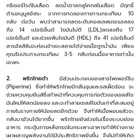
กรีเซอร์ไรด์ในเลือด ลดน้ำตาลกลูโคกสในเลือด มีฤทธิ์
ต้านอนุมูลอิสระ จากการทดลองการทานกระเทียม 10
กลับ ต่อวัน พบว่าสามารถลดระดับคอลเลสเตอรอลลง
ถึง 14 เปอร์เซ็นต์ ไขมันไม่ดี (LDL)ลดลงถึง 17
เปอร์เซ็นต์ และช่วยเพิ่มไขมันดี (HDL) ถึง 41 เปอร์เซ็นต์
สารอัลลิซินจะค่อนข้างจะสลายได้ง่ายเมื่อถูกน้ำมัน เพียง
คุณรับประทานกระเทียม 3-5 กลีบก่อนมื้ออาหารเท่านั้น
เองคะ
2. พริกไทยดำ
มีส่วนประกอบของสารไพเพอร์รีน
(Piperine) ซึ่งทำให้พริกไทยมีกลิ่นฉุนและรสเผ็ดร้อน จะ
ช่วยควบคุมยีนส์ซึ่งทำหน้าที่ควบคุมการก่อตัวของเซลล์ไข
มันใหม่ให้ลดน้อยลง และจะทำลายเซลล์ไขมันเก่าที่สะสมอยู่
ภายในรางกายให้น้อยลดอีกด้วย จึงทำให้เมื่อผอมแล้วจะ
กลับมาอ้วนได้ยากขึ้น พริกไทยยังช่วยในเรื่องระบบย่อย
อาหาร กระตุ้นการหลั่งกรดในกระเพาะอาหารทำให้ร่างกาย
เผาผลาญพลังงานได้มีประสิทธิภาพยิ่งขึ้น จึงไม่ทำให้เกิด