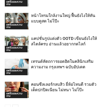
แฟชั่นและความ
งาม
หน้าโทรมใกล้งานใหญ่ ฟื้นยังไงให้ทัน
แบบดูสด ไม่โป๊ะ
แฟชั่นและความ
งาม
แคปชั่นรูปแต่งตัว OOTD เขียนยังไงให้
สไตล์ครบ อ่านแล้วอยากกดไลก์
แฟชั่นและความ
งาม
เทรนด์หัตถการยอดฮิตในคลินิกเสริม
ความงาม กรุงเทพฯ ฉบับอัปเดต
แฟชั่นและความ
งาม
คอนซีลเลอร์กลบสิว ยี่ห้อไหนดี รวมตัว
เด็ดปกปิดเนียน ไม่หนา ไม่โป๊ะ
แฟชั่นและความ
งาม