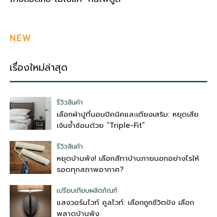
NEW
เรื่องใหม่ล่าสุด
รีวิวสินค้า
เลือกผ้าปูที่นอนปิคนิคและเตียงเสริม: หยุดเสีย
เงินซ้ำซ้อนด้วย “Triple-Fit”
รีวิวสินค้า
หยุดบ้านพัง! เลือกสีทาบ้านภายนอกอย่างไรให้
รอดทุกสภาพอากาศ?
เปรียบเทียบผลิตภัณฑ์
แสงวอร์มไวท์ คูลไวท์: เลือกถูกชีวิตปัง เลือก
พลาดบ้านพัง