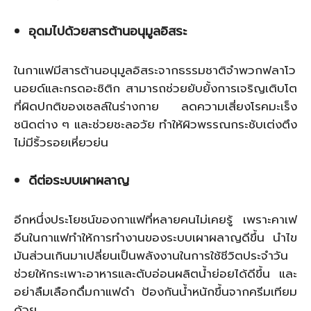
อุดมไปด้วยสารต้านอนุมูลอิสระ
ในกาแฟมีสารต้านอนุมูลอิสระจากธรรมชาติจำพวกฟลาโว
นอยด์และกรดอะซิติก สามารถช่วยยับยั้งการเจริญเติบโต
ที่ผิดปกติของเซลล์ในร่างกาย ลดความเสี่ยงโรคมะเร็ง
ชนิดต่าง ๆ และช่วยชะลอวัย ทำให้ผิวพรรณกระชับเต่งตึง
ไม่มีริ้วรอยเหี่ยวย่น
ดีต่อระบบเผาผลาญ
อีกหนึ่ง
ประโยชน์ของกาแฟ
ที่หลายคนไม่เคยรู้ เพราะคาเฟ
อีนในกาแฟทำให้การทำงานของระบบเผาผลาญดีขึ้น นำไข
มันส่วนเกินมาเปลี่ยนเป็นพลังงานในการใช้ชีวิตประจำวัน
ช่วยให้กระเพาะอาหารและตับอ่อนผลิตน้ำย่อยได้ดีขึ้น และ
อย่าลืมเลือกดื่มกาแฟดำ ป้องกันน้ำหนักขึ้นจากครีมเทียม
ด้วย