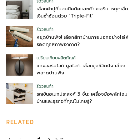
รีวิวสินค้า
เลือกผ้าปูที่นอนปิคนิคและเตียงเสริม: หยุดเสีย
เงินซ้ำซ้อนด้วย “Triple-Fit”
รีวิวสินค้า
หยุดบ้านพัง! เลือกสีทาบ้านภายนอกอย่างไรให้
รอดทุกสภาพอากาศ?
เปรียบเทียบผลิตภัณฑ์
แสงวอร์มไวท์ คูลไวท์: เลือกถูกชีวิตปัง เลือก
พลาดบ้านพัง
รีวิวสินค้า
รถเข็นอเนกประสงค์ 3 ชั้น: เครื่องมือพลิกโฉม
บ้านและธุรกิจที่คุณไม่เคยรู้?
RELATED