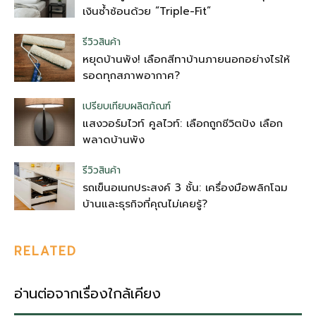
เงินซ้ำซ้อนด้วย “Triple-Fit”
รีวิวสินค้า
หยุดบ้านพัง! เลือกสีทาบ้านภายนอกอย่างไรให้
รอดทุกสภาพอากาศ?
เปรียบเทียบผลิตภัณฑ์
แสงวอร์มไวท์ คูลไวท์: เลือกถูกชีวิตปัง เลือก
พลาดบ้านพัง
รีวิวสินค้า
รถเข็นอเนกประสงค์ 3 ชั้น: เครื่องมือพลิกโฉม
บ้านและธุรกิจที่คุณไม่เคยรู้?
RELATED
อ่านต่อจากเรื่องใกล้เคียง