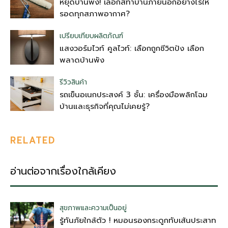
หยุดบ้านพัง! เลือกสีทาบ้านภายนอกอย่างไรให้
รอดทุกสภาพอากาศ?
เปรียบเทียบผลิตภัณฑ์
แสงวอร์มไวท์ คูลไวท์: เลือกถูกชีวิตปัง เลือก
พลาดบ้านพัง
รีวิวสินค้า
รถเข็นอเนกประสงค์ 3 ชั้น: เครื่องมือพลิกโฉม
บ้านและธุรกิจที่คุณไม่เคยรู้?
RELATED
อ่านต่อจากเรื่องใกล้เคียง
สุขภาพและความเป็นอยู่
รู้ทันภัยใกล้ตัว ! หมอนรองกระดูกทับเส้นประสาท