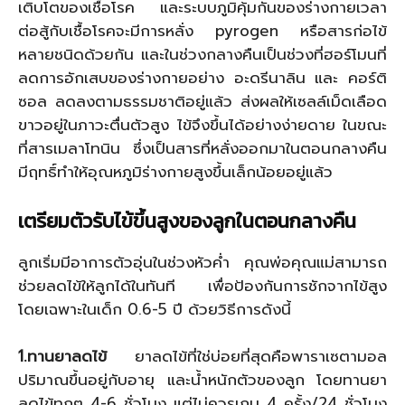
เติบโตของเชื้อโรค และระบบภูมิคุ้มกันของร่างกายเวลา
ต่อสู้กับเชื้อโรคจะมีการหลั่ง
pyrogen
หรือสารก่อไข้
หลายชนิดด้วยกัน และในช่วงกลางคืนเป็นช่วงที่ฮอร์โมนที่
ลดการอักเสบของร่างกายอย่าง อะดรีนาลิน และ คอร์ติ
ซอล
ลดลงตามธรรมชาติอยู่แล้ว ส่งผลให้เซลล์เม็ดเลือด
ขาวอยู่ในภาวะตื่นตัวสูง ไข้จึงขึ้นได้อย่างง่ายดาย ในขณะ
ที่สารเมลาโทนิน ซึ่งเป็นสารที่หลั่งออกมาในตอนกลางคืน
มีฤทธิ์ทำให้อุณหภูมิร่างกายสูงขึ้นเล็กน้อยอยู่แล้ว
เตรียมตัวรับไข้ขึ้นสูงของลูกในตอนกลางคืน
ลูกเริ่มมีอาการตัวอุ่นในช่วงหัวค่ำ คุณพ่อคุณแม่สามารถ
ช่วยลดไข้ให้ลูกได้ในทันที เพื่อป้องกันการชักจากไข้สูง
โดยเฉพาะในเด็ก 0.6-5 ปี ด้วยวิธีการดังนี้
1.ทานยาลดไข้
ยาลดไข้ที่ใช่บ่อยที่สุดคือพาราเซตามอล
ปริมาณขึ้นอยู่กับอายุ และน้ำหนักตัวของลูก โดยทานยา
ลดไข้ทุกๆ 4-6 ชั่วโมง แต่ไม่ควรเกน 4 ครั้ง/24 ชั่วโมง