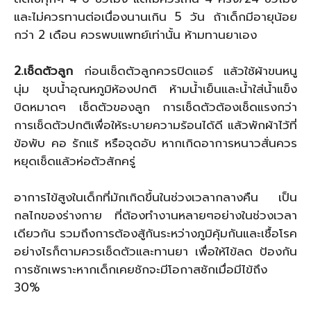
และไม่ควรทานต่อเนื่องนานเกิน 5 วัน ถ้าเด็กมีอายุน้อย
กว่า 2 เดือน ควรพบแพทย์เท่านั้น ห้ามทานยาเอง
2.เช็ดตัวลูก
ก่อนเช็ดตัวลูกควรปิดแอร์ แล้วใช้ผ้าขนหนู
นุ่ม ชุบน้ำอุณหภูมิห้องปกติ ห้ามน้ำเย็นและน้ำใส่น้ำแข็ง
บิดหมาดๆ เช็ดตัวของลูก
การเช็ดตัวต้องเช็ดแรงกว่า
การเช็ดตัวปกติเพื่อให้ระบายความร้อนได้ดี แล้วพักผ้าไว้ที่
ข้อพับ คอ รักแร้ หรือจุดอับ หากเกิดอาการหนาวสั่นควร
หยุดเช็ดแล้วห่อตัวสักครู่
อาการไข้สูงในเด็กที่มักเกิดขึ้นในช่วงเวลากลางคืน เป็น
กลไกของร่างกาย ที่ต้องทำงานหลายๆอย่างในช่วงเวลา
เดียวกัน รวมถึงการต้องสู้กันระหว่างภูมิคุ้มกันและเชื้อโรค
อย่างไรก็ตามควรเช็ดตัวและทานยา เพื่อให้ไข้ลด ป้องกัน
การชักเพราะหากเด็กเคยชักจะมีโอกาสชักเมื่อมีไข้ถึง
30
%