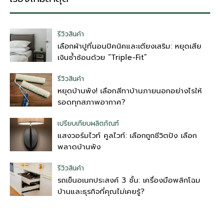
รีวิวสินค้า
เลือกผ้าปูที่นอนปิคนิคและเตียงเสริม: หยุดเสีย
เงินซ้ำซ้อนด้วย “Triple-Fit”
รีวิวสินค้า
หยุดบ้านพัง! เลือกสีทาบ้านภายนอกอย่างไรให้
รอดทุกสภาพอากาศ?
เปรียบเทียบผลิตภัณฑ์
แสงวอร์มไวท์ คูลไวท์: เลือกถูกชีวิตปัง เลือก
พลาดบ้านพัง
รีวิวสินค้า
รถเข็นอเนกประสงค์ 3 ชั้น: เครื่องมือพลิกโฉม
บ้านและธุรกิจที่คุณไม่เคยรู้?