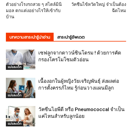
ตัวอย่างโรงรถสวย ๆ สไตล์มินิ
วัคซีนไข้หวัดใหญ่ จำเป็นต้อง
มอล ตกแต่งอย่างไรให้เข้ากับ
ฉีดไหม
บ้าน
บทความสาระน่ารู้น่าอ่าน
สาระน่ารู้อัพเดต
เซฟลูกจากดาวน์ซินโดรม ! ด้วยการคัด
กรองโครโมโซมตัวอ่อน
แม่และเด็ก
เนื้องอกในผู้หญิงวัยเจริญพันธุ์ ส่งผลต่อ
การตั้งครรภ์ไหม รู้ก่อนวางแผนมีลูก
แม่และเด็ก
วัคซีนไอพีดี หรือ Pneumococcal จำเป็น
แค่ไหนสำหรับลูกน้อย
แม่และเด็ก